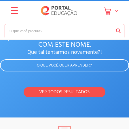
IH, NÃO ENCONTRAMOS NENHUM CURSO
COM ESTE NOME.
Que tal tentarmos novamente?!
VER TODOS RESULTADOS