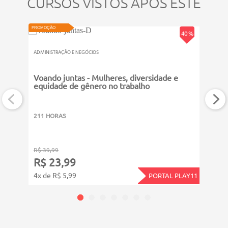
CURSOS VISTOS APÓS ESTE
NOVO
VIDEOAU
PROMOÇÃO
PROMOÇ
40 %
ADMINISTRAÇÃO E NEGÓCIOS
ADMINI
Voando juntas - Mulheres, diversidade e
Assi
equidade de gênero no trabalho
211 HORAS
311 
R$ 39,99
R$ 39
R$ 23,99
R$ 
4x de R$ 5,99
4x de
PORTAL PLAY11