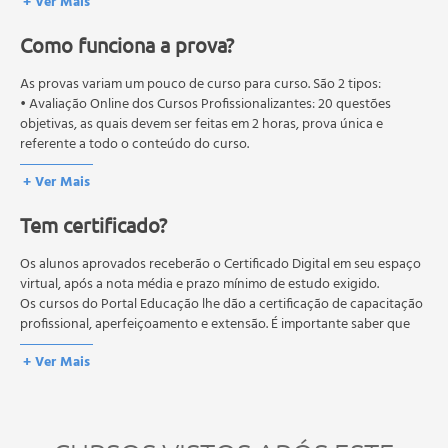
+ Ver Mais
Como funciona a prova?
As provas variam um pouco de curso para curso. São 2 tipos:
• Avaliação Online dos Cursos Profissionalizantes: 20 questões
objetivas, as quais devem ser feitas em 2 horas, prova única e
referente a todo o conteúdo do curso.
• Avaliação Online dos Cursos Livres: 10 questões objetivas, as quais
+ Ver Mais
devem ser feitas em 1 hora, prova única e referente a todo o
conteúdo do curso.
Tem certificado?
Os estudos, atividades e avaliações devem ser feitos dentro do
prazo estipulado no calendário do curso.
A média final deve ser igual ou superior a 60%
Os alunos aprovados receberão o Certificado Digital em seu espaço
para a conclusão e
recebimento do certificado digital do curso. Em caso de reprovação,
virtual, após a nota média e prazo mínimo de estudo exigido.
o aluno poderá realizar novamente a prova dentro do período do
Os cursos do Portal Educação lhe dão a certificação de capacitação
curso quantas vezes desejar. Os cursos gratuitos não possuem nova
profissional, aperfeiçoamento e extensão. É importante saber que
prova, atividades reflexivas e descritivas.
esses títulos não se equivalem às certificações de cursos técnicos ou
+ Ver Mais
de formação escolar, e não dão o direito de assumir
responsabilidades técnicas.