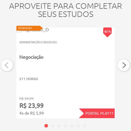
APROVEITE PARA COMPLETAR
SEUS ESTUDOS
ATUALIZADO
VIDEOAULA
VIDEOAU
PROMOÇÃO
PROMOÇ
40 %
ADMINISTRAÇÃO E NEGÓCIOS
ADMINI
Negociação
Secr
esse
211 HORAS
311 
R$ 39,99
R$ 39
R$ 23,99
R$ 
4x de R$ 5,99
4x de
PORTAL PLAY11