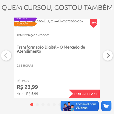
QUEM CURSOU, GOSTOU TAMBÉM
VIDEOAULA
VIDEOAU
40 %
PROMOÇÃO
PROMOÇ
ADMINISTRAÇÃO E NEGÓCIOS
ADMINI
Transformação Digital - O Mercado de
Os S
Atendimento
211 HORAS
211 
R$ 39,99
R$ 39
R$ 23,99
R$ 
4x de R$ 5,99
4x de
PORTAL PLAY11