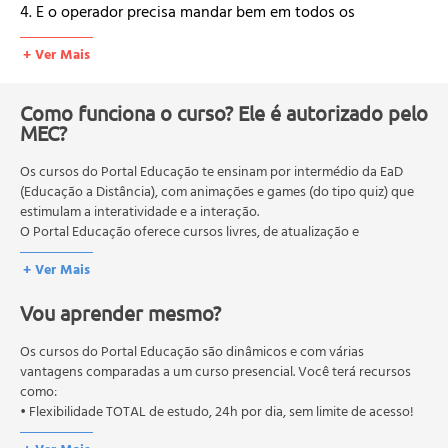
4. E o operador precisa mandar bem em todos os
contextos
+ Ver Mais
5. Nem precisa ser artista, viu!
Como funciona o curso? Ele é autorizado pelo
MEC?
Os cursos do Portal Educação te ensinam por intermédio da EaD
(Educação a Distância), com animações e games (do tipo quiz) que
estimulam a interatividade e a interação.
O Portal Educação oferece cursos livres, de atualização e
qualificação profissional. São destinados a proporcionar ao
+ Ver Mais
profissional conhecimentos que permitam o desenvolvimento de
novas competências e não exigem escolaridade anterior.
Vou aprender mesmo?
O MEC (Ministério da Educação), trata da política nacional de
educação em geral, mas autoriza apenas cursos de graduação e
pós-graduação. Os cursos técnicos e profissionalizantes são
Os cursos do Portal Educação são dinâmicos e com várias
autorizados pelas Secretarias Estaduais de Educação.
vantagens comparadas a um curso presencial. Você terá recursos
como:
• Flexibilidade TOTAL de estudo, 24h por dia, sem limite de acesso!