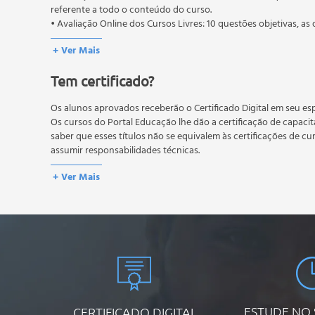
referente a todo o conteúdo do curso.
Caeciliidae;
• Avaliação Online dos Cursos Livres: 10 questões objetivas, as 
Ochthyophiidae;
conteúdo do curso.
Ordem caudata ou urodelafamília da ordem caudata;
+ Ver Mais
Os estudos, atividades e avaliações devem ser feitos dentro do
Sirenidae;
A média final deve ser igual ou superior a 60%
para a conclusão 
Tem certificado?
reprovação, o aluno poderá realizar novamente a prova dentro 
Hynobiidae;
não possuem nova prova, atividades reflexivas e descritivas.
Cryptobranchidae;
Os alunos aprovados receberão o Certificado Digital em seu esp
Proteidae;
Os cursos do Portal Educação lhe dão a certificação de capaci
Rhyacotritonidae;
saber que esses títulos não se equivalem às certificações de cu
Amphiumidae;
assumir responsabilidades técnicas.
Plethodontidae;
+ Ver Mais
Salamandridae;
Ambystomatidae;
Diversidade de anfíbios e os biomas brasileiros;
Campos sulinos;
Mata atlântica;
Cerrado;
Amazônia;
Pantanal;
ESTUDE NO
CERTIFICADO DIGITAL