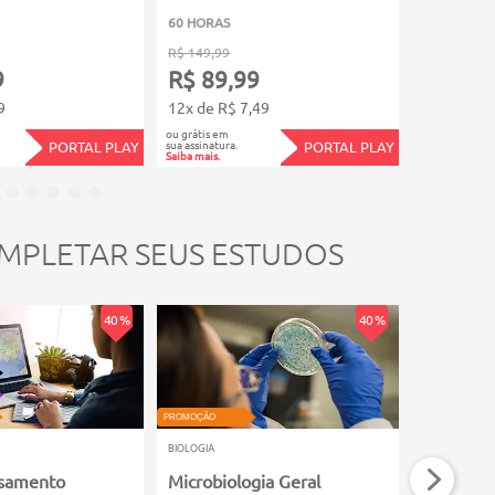
60 HORAS
30 HORAS
R$ 149,99
R$ 119,99
9
R$ 89,99
R$ 71,
9
12x de R$ 7,49
12x de R$
ou grátis em
ou grátis em
sua assinatura.
sua assinatura.
PORTAL PLAY
PORTAL PLAY
Saiba mais.
Saiba mais.
MPLETAR SEUS ESTUDOS
40 %
40 %
PROMOÇÃO
PROMOÇÃO
BIOLOGIA
BIOLOGIA
samento
Microbiologia Geral
Clonage