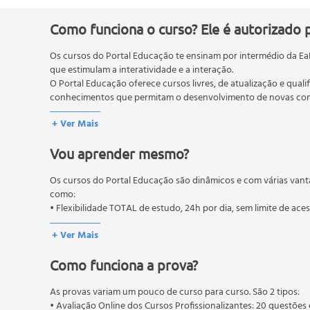
Bufonidae;
Centrolenidae;
Como funciona o curso? Ele é autorizado 
Ceratophryidae;
Os cursos do Portal Educação te ensinam por intermédio da Ea
Craugastoridae;
que estimulam a interatividade e a interação.
Cycloramphidae;
O Portal Educação oferece cursos livres, de atualização e quali
Eleutherodactylidae;
conhecimentos que permitam o desenvolvimento de novas comp
Dendrobatidae;
O MEC (Ministério da Educação), trata da política nacional de
+ Ver Mais
Hemiphractidae;
pós-graduação. Os cursos técnicos e profissionalizantes são au
Hylodidae;
Vou aprender mesmo?
Leiuperidae;
Hylidae;
Os cursos do Portal Educação são dinâmicos e com várias vant
Leptodactylidae;
como:
Microhylidae;
• Flexibilidade TOTAL de estudo, 24h por dia, sem limite de ace
Pipidae;
+ Ver Mais
Ranidae;
Strabomantidae;
Como funciona a prova?
Ordem gymnophiona;
Família pertencente à ordem gymnophiona;
As provas variam um pouco de curso para curso. São 2 tipos:
• Avaliação Online dos Cursos Profissionalizantes: 20 questões 
Rhinatrematidae;