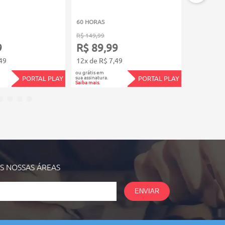
60 HORAS
60 HORAS
R$ 149,99
R$ 149,99
9
R$ 89,99
R$ 89,
49
12x de R$ 7,49
12x de R$
ou grátis em
ou grátis em
sua assinatura.
sua assinatura.
PORTAL PLAY
PORTAL PLAY
Saiba mais.
Saiba mais.
AS NOSSAS
ÁREAS
ENVIAR