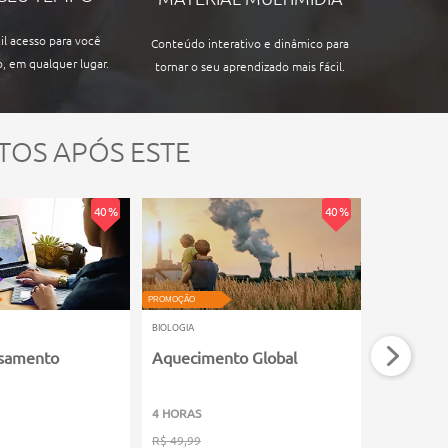
il acesso para você
Conteúdo interativo e dinâmico para
, em qualquer lugar.
tornar o seu aprendizado mais fácil.
TOS APÓS ESTE
40 %
40 %
PROMOÇÃO
PROMOÇÃO
BIOLOGIA
BIOLOGIA
samento
Aquecimento Global
Pteridófi
4 HORAS
60 HORAS
R$ 49,99
R$ 149,99