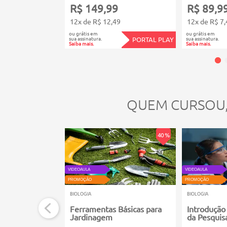
Emydidae;
R$ 149,99
R$ 89,9
Testudinidae;
12x de R$ 12,49
12x de R$ 7,
Geoemydidae;
ou grátis em
ou grátis em
sua assinatura.
sua assinatura.
PORTAL PLAY
Kinosternidae;
Saiba mais.
Saiba mais.
Cheloniidae;
Dermochelyidae;
Chelidae;
Podocnemididae;
QUEM CURSOU
Subclasse diapsida;
Ordem squamata;
Subordem amphisbaenis;
40 %
Amphisbaenidae;
Subordem sauria (lacertilia);
Iguanidae;
VIDEOAULA
VIDEOAULA
Hoplocercidae;
PROMOÇÃO
PROMOÇÃO
Leiosauridae;
BIOLOGIA
BIOLOGIA
Polychrotidae;
Ferramentas Básicas para
Introdução
Liolaemidae;
Jardinagem
da Pesquisa
Tropiduridae;