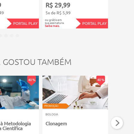
9
R$ 29,99
R$ 89,
49
5x de R$ 5,99
12x de R$
ou grátis em
ou grátis em
sua assinatura.
sua assinatura.
PORTAL PLAY
PORTAL PLAY
Saiba mais.
Saiba mais.
, GOSTOU TAMBÉM
40 %
40 %
PROMOÇÃO
PROMOÇÃO
BIOLOGIA
BIOLOGIA
 à Metodologia
Clonagem
Gestão A
 Científica
Recursos