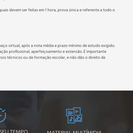
quais devem ser feitas em 1 hora, prova única e referente a todo o
 prazo estipulado no calendário do curso.
e recebimento do certificado digital do curso. Em caso de
do período do curso quantas vezes desejar. Os cursos gratuitos
aço virtual, após a nota média e prazo mínimo de estudo exigido.
tação profissional, aperfeiçoamento e extensão. É importante
rsos técnicos ou de formação escolar, e não dão o direito de
 SEU TEMPO
MATERIAL MULTÍMIDIA