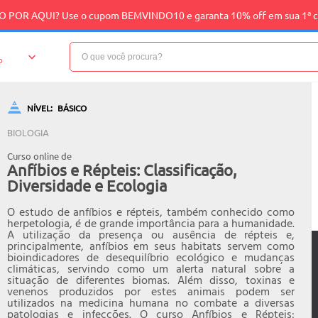
 POR AQUI? Use o cupom BEMVINDO10 e garanta 10% off em sua 1ª 
o
NÍVEL:
BÁSICO
BIOLOGIA
Curso online de
Anfíbios e Répteis: Classificação,
Diversidade e Ecologia
O estudo de anfíbios e répteis, também conhecido como
herpetologia, é de grande importância para a humanidade.
A utilização da presença ou ausência de répteis e,
principalmente, anfíbios em seus habitats servem como
bioindicadores de desequilíbrio ecológico e mudanças
climáticas, servindo como um alerta natural sobre a
situação de diferentes biomas. Além disso, toxinas e
venenos produzidos por estes animais podem ser
utilizados na medicina humana no combate a diversas
patologias e infecções. O curso Anfíbios e Répteis: