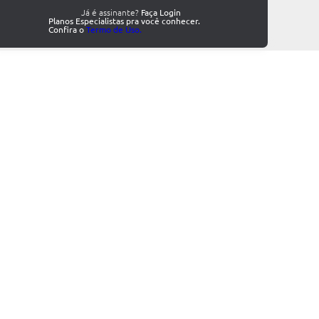
Já é assinante?
Faça Login
Planos Especialistas pra você conhecer.
Confira o
Termo de Uso.