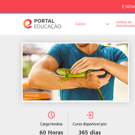
É NOVO
Central de
Cursos
Atendiment
PROMOÇÃO
Curso disponível por:
Carga Horária:
365
dias
60
Horas