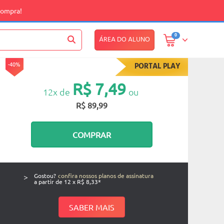
compra!
0
ÁREA DO ALUNO
-40%
PORTAL PLAY
R$ 7,49
12x de
ou
R$ 89,99
COMPRAR
>
Gostou?
confira nossos planos de assinatura
a partir de 12 x R$ 8,33*
SABER MAIS