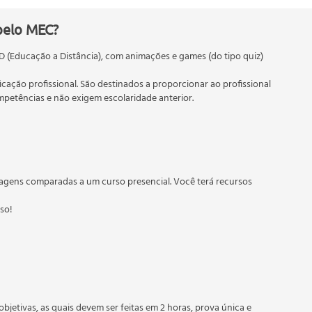
pelo MEC?
D (Educação a Distância), com animações e games (do tipo quiz)
ficação profissional. São destinados a proporcionar ao profissional
etências e não exigem escolaridade anterior.
 educação em geral, mas autoriza apenas cursos de graduação e
torizados pelas Secretarias Estaduais de Educação.
agens comparadas a um curso presencial. Você terá recursos
sso!
objetivas, as quais devem ser feitas em 2 horas, prova única e