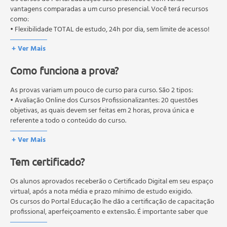
Objetivos básicos do marketing
autorizados pelas Secretarias Estaduais de Educação.
vantagens comparadas a um curso presencial. Você terá recursos
como:
O que é e o que não é marketing
• Flexibilidade TOTAL de estudo, 24h por dia, sem limite de acesso!
Análises de marketing
Pesquisa mercadológica
+ Ver Mais
Tendências em Gestão Empresarial - 87hA Estrutura
Organizacional por Processos
Como funciona a prova?
Identificação e Gerenciamento do Capital Intelectual
As provas variam um pouco de curso para curso. São 2 tipos:
Barreiras e Facilitadores do Conhecimento Empresarial
• Avaliação Online dos Cursos Profissionalizantes: 20 questões
Alternativas de Alavancagem da Aprendizagem
objetivas, as quais devem ser feitas em 2 horas, prova única e
Organizacional
referente a todo o conteúdo do curso.
Desafios Éticos nas Organizações
• Avaliação Online dos Cursos Livres: 10 questões objetivas, as quais
+ Ver Mais
devem ser feitas em 1 hora, prova única e referente a todo o
O Planejamento Estratégico em Tempos de
conteúdo do curso.
Hipermodernidade
Tem certificado?
Os estudos, atividades e avaliações devem ser feitos dentro do
Tendências Econômicas Recentes
prazo estipulado no calendário do curso.
Contabilidade para Micro e Pequenos Empresários - 65h
A média final deve ser igual ou superior a 60%
Os alunos aprovados receberão o Certificado Digital em seu espaço
para a conclusão e
Visão da Contabilidade como um sistema de
recebimento do certificado digital do curso. Em caso de reprovação,
virtual, após a nota média e prazo mínimo de estudo exigido.
o aluno poderá realizar novamente a prova dentro do período do
Os cursos do Portal Educação lhe dão a certificação de capacitação
informações
curso quantas vezes desejar. Os cursos gratuitos não possuem nova
profissional, aperfeiçoamento e extensão. É importante saber que
Objetivos da Contabilidade
prova, atividades reflexivas e descritivas.
esses títulos não se equivalem às certificações de cursos técnicos ou