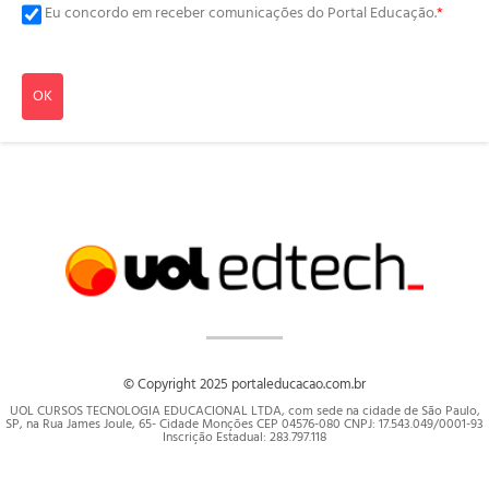
Eu concordo em receber comunicações do Portal Educação.
*
OK
© Copyright 2025 portaleducacao.com.br
UOL CURSOS TECNOLOGIA EDUCACIONAL LTDA, com sede na cidade de São Paulo,
SP, na Rua James Joule, 65- Cidade Monções CEP 04576-080 CNPJ: 17.543.049/0001-93
Inscrição Estadual: 283.797.118