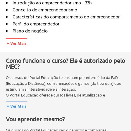
Introdução ao empreendedorismo - 33h
Conceito de empreendedorismo
Características do comportamento do empreendedor
Perfil do empreendedor
Plano de negócio
Aspectos Importantes para Encontrar o Sócio Ideal
+ Ver Mais
Como Iniciar seu Próprio Negócio - 4h
Descobrindo suas aptidões empresariais
Primeiros passos para abrir um negócio próprio
Como funciona o curso? Ele é autorizado pelo
MEC?
Desafios e Oportunidades do Negócio Próprio
Mãos à obra! Plano de Negócios - 22hO que é
Os cursos do Portal Educação te ensinam por intermédio da EaD
empreendedorismo
(Educação a Distância), com animações e games (do tipo quiz) que
O perfil do empreendedor
estimulam a interatividade e a interação.
Estrutura do Plano de Negócios
O Portal Educação oferece cursos livres, de atualização e
Desenvolvimento do Plano de Negócios. Marketing
qualificação profissional. São destinados a proporcionar ao
+ Ver Mais
profissional conhecimentos que permitam o desenvolvimento de
Estratégico - 72hIntrodução ao marketing
novas competências e não exigem escolaridade anterior.
Conceitos de marketing
Vou aprender mesmo?
O MEC (Ministério da Educação), trata da política nacional de
Os Diversos "marketing"
educação em geral, mas autoriza apenas cursos de graduação e
Marketing-mix
pós-graduação. Os cursos técnicos e profissionalizantes são
Os cursos do Portal Educação são dinâmicos e com várias