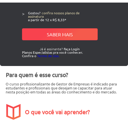
>
Gostou?
confira nossos planos de
assinatura
a partir de 12 x R$ 8,33*
SABER MAIS
Já é assinante?
Faça Login
Planos Especialistas pra você conhecer.
Confira o
Termo de Uso.
Para quem é esse curso?
O curso profissionalizante de Gestor de Empresas é indicado para
estudantes e profissionais que desejam se capacitar para atuar
nesta posição em todas as áreas do conhecimento e do mercado.
O que você vai aprender?