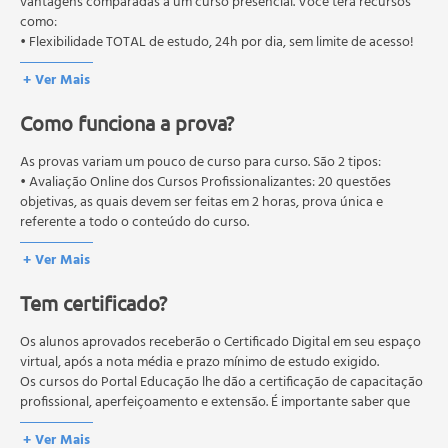
Oceanografia química;
autorizados pelas Secretarias Estaduais de Educação.
vantagens comparadas a um curso presencial. Você terá recursos
como:
Propriedades químicas da água do mar;
• Flexibilidade TOTAL de estudo, 24h por dia, sem limite de acesso!
Origem e evolução da constituição química da água do
mar;
+ Ver Mais
Oceanografia biológica;
Definições e características dos organismos marinhos;
Como funciona a prova?
Cadeias tróficas;
As provas variam um pouco de curso para curso. São 2 tipos:
Principais equipamentos utilizados nos estudos
• Avaliação Online dos Cursos Profissionalizantes: 20 questões
oceanográficos;
objetivas, as quais devem ser feitas em 2 horas, prova única e
Assuntos para reflexão;
referente a todo o conteúdo do curso.
Poluição marinha;
• Avaliação Online dos Cursos Livres: 10 questões objetivas, as quais
+ Ver Mais
devem ser feitas em 1 hora, prova única e referente a todo o
Erosão costeira;
conteúdo do curso.
Aquecimento global;
Tem certificado?
Os estudos, atividades e avaliações devem ser feitos dentro do
Gestão ambiental costeira.
prazo estipulado no calendário do curso.
A média final deve ser igual ou superior a 60%
Os alunos aprovados receberão o Certificado Digital em seu espaço
para a conclusão e
recebimento do certificado digital do curso. Em caso de reprovação,
virtual, após a nota média e prazo mínimo de estudo exigido.
o aluno poderá realizar novamente a prova dentro do período do
Os cursos do Portal Educação lhe dão a certificação de capacitação
curso quantas vezes desejar. Os cursos gratuitos não possuem nova
profissional, aperfeiçoamento e extensão. É importante saber que
prova, atividades reflexivas e descritivas.
esses títulos não se equivalem às certificações de cursos técnicos ou
+ Ver Mais
de formação escolar, e não dão o direito de assumir