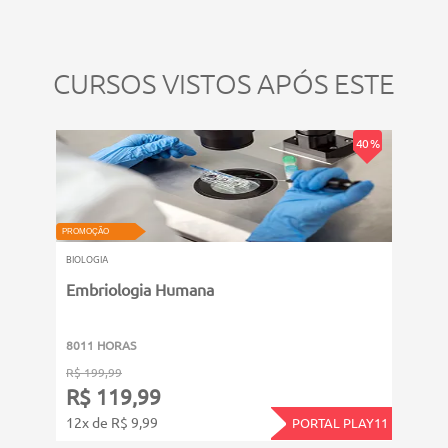
responsabilidades técnicas.
CURSOS VISTOS APÓS ESTE
40 %
PROMOÇÃO
PROMOÇ
BIOLOGIA
BIOLOG
Embriologia Humana
Morf
8011 HORAS
6011
R$ 199,99
R$ 14
R$ 119,99
R$ 
12x de R$ 9,99
12x d
PORTAL PLAY11