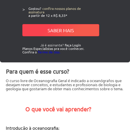
>
Gostou?
confira nossos planos de
assinatura
a partir de 12 x R$ 8,33*
SABER MAIS
Já é assinante?
Faça Login
Planos Especialistas pra você conhecer.
Confira o
Termo de Uso.
Para quem é esse curso?
O curso livre de Oceanografia Geral é indicado a oceanógrafos que
desejam rever conceitos, e estudantes e profissionais de biologia e
geologia que gostariam de obter mais conhecimentos sobre o tema.
O que você vai aprender?
Introdução à oceanografia;