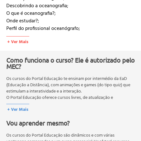
Descobrindo a oceanografia;
O que é oceanografia?;
Onde estudar?;
Perfil do profissional oceanógrafo;
Mercado de trabalho;
+ Ver Mais
Reconhecimento profissional;
História da oceanografia;
Oceanografia geológica;
Como funciona o curso? Ele é autorizado pelo
Origem e formação da terra;
MEC?
Morfologia dos oceanos;
Os cursos do Portal Educação te ensinam por intermédio da EaD
Placas tectônicas;
(Educação a Distância), com animações e games (do tipo quiz) que
Sedimentação marinha;
estimulam a interatividade e a interação.
Exemplos práticos de estudos e aplicações;
O Portal Educação oferece cursos livres, de atualização e
Oceanografia física;
qualificação profissional. São destinados a proporcionar ao
+ Ver Mais
profissional conhecimentos que permitam o desenvolvimento de
Propriedades físicas dos oceanos;
novas competências e não exigem escolaridade anterior.
Circulação superficial e profunda;
Vou aprender mesmo?
O MEC (Ministério da Educação), trata da política nacional de
Ondas e marés;
educação em geral, mas autoriza apenas cursos de graduação e
Exemplos práticos de estudos e aplicações;
pós-graduação. Os cursos técnicos e profissionalizantes são
Os cursos do Portal Educação são dinâmicos e com várias