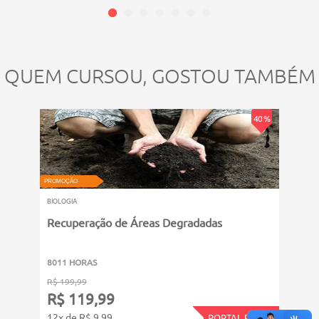
QUEM CURSOU, GOSTOU TAMBÉM
40 %
PROMOÇÃO
PROMOÇ
BIOLOGIA
BIOLOG
Recuperação de Áreas Degradadas
Meio
Sust
8011 HORAS
6011
R$ 199,99
R$ 14
R$ 119,99
R$ 
12x de R$ 9,99
12x d
PORTAL PLAY11