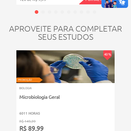
APROVEITE PARA COMPLETAR
SEUS ESTUDOS
40 %
VIDEOAU
PROMOÇÃO
PROMOÇ
BIOLOGIA
BIOLOG
Microbiologia Geral
Intr
Cient
6011 HORAS
311 
R$ 149,99
R$ 39
R$ 89,99
R$ 