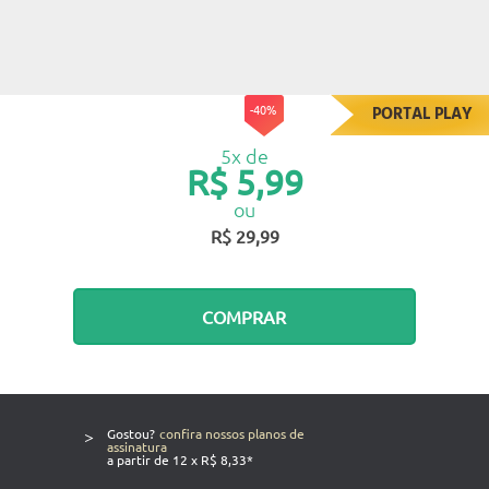
-40%
PORTAL PLAY
5x de
R$ 5,99
ou
R$ 29,99
COMPRAR
>
Gostou?
confira nossos planos de
assinatura
a partir de 12 x R$ 8,33*