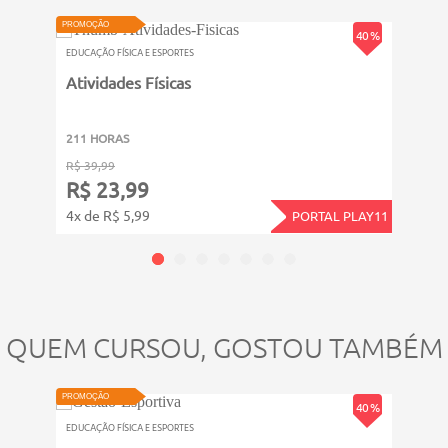
VIDEOAULA
PROMOÇÃO
PROMOÇ
40 %
EDUCAÇÃO FÍSICA E ESPORTES
EDUCAÇ
Atividades Físicas
Prep
211 HORAS
811 
R$ 39,99
R$ 49
R$ 23,99
R$ 
4x de R$ 5,99
5x de
PORTAL PLAY11
QUEM CURSOU, GOSTOU TAMBÉM
PROMOÇÃO
PROMOÇ
40 %
EDUCAÇÃO FÍSICA E ESPORTES
EDUCAÇ