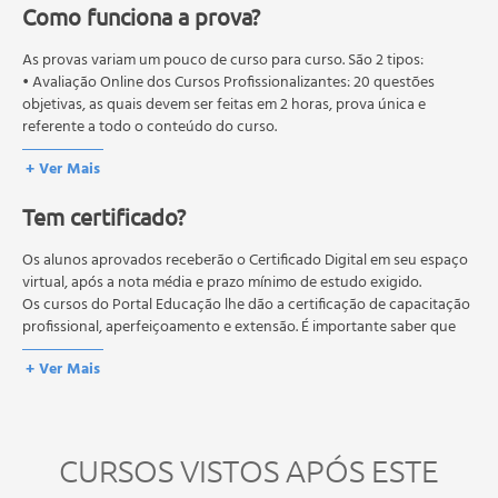
- As raízes
Como funciona a prova?
- O tronco
As provas variam um pouco de curso para curso. São 2 tipos:
- O que são os diversos tipos de Yôga
• Avaliação Online dos Cursos Profissionalizantes: 20 questões
- Descrição de várias modalidades de Yôga
objetivas, as quais devem ser feitas em 2 horas, prova única e
- Posturas de Yôga (Asanas)
referente a todo o conteúdo do curso.
• Avaliação Online dos Cursos Livres: 10 questões objetivas, as quais
+ Ver Mais
devem ser feitas em 1 hora, prova única e referente a todo o
conteúdo do curso.
Tem certificado?
Os estudos, atividades e avaliações devem ser feitos dentro do
prazo estipulado no calendário do curso.
A média final deve ser igual ou superior a 60%
Os alunos aprovados receberão o Certificado Digital em seu espaço
para a conclusão e
recebimento do certificado digital do curso. Em caso de reprovação,
virtual, após a nota média e prazo mínimo de estudo exigido.
o aluno poderá realizar novamente a prova dentro do período do
Os cursos do Portal Educação lhe dão a certificação de capacitação
curso quantas vezes desejar. Os cursos gratuitos não possuem nova
profissional, aperfeiçoamento e extensão. É importante saber que
prova, atividades reflexivas e descritivas.
esses títulos não se equivalem às certificações de cursos técnicos ou
+ Ver Mais
de formação escolar, e não dão o direito de assumir
responsabilidades técnicas.
CURSOS VISTOS APÓS ESTE