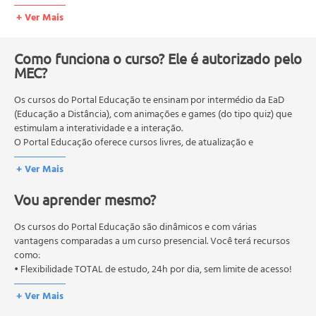
- Como se classifica
+ Ver Mais
- Qual é o Yôga mais autêntico?
Unidade 2 - A cronologia histórica do Yôga
Como funciona o curso? Ele é autorizado pelo
- A principal diferença entre o Yôga Antigo e o Yôga
MEC?
Moderno
Os cursos do Portal Educação te ensinam por intermédio da EaD
- Os quatro troncos do Yôga: O Yôga mais antigo não é o
(Educação a Distância), com animações e games (do tipo quiz) que
Yôga Clássico
estimulam a interatividade e a interação.
- O criador do Yôga era Drávida
O Portal Educação oferece cursos livres, de atualização e
qualificação profissional. São destinados a proporcionar ao
+ Ver Mais
profissional conhecimentos que permitam o desenvolvimento de
Unidade 3 - Vamos entender os quatro troncos do Yôga
novas competências e não exigem escolaridade anterior.
- O Yôga não tem teoria, logo, não pode doutrinar
Vou aprender mesmo?
O MEC (Ministério da Educação), trata da política nacional de
- Como se processou a transformação de um tronco no
educação em geral, mas autoriza apenas cursos de graduação e
outro
pós-graduação. Os cursos técnicos e profissionalizantes são
Os cursos do Portal Educação são dinâmicos e com várias
- Associemos cada tronco a um período histórico
autorizados pelas Secretarias Estaduais de Educação.
vantagens comparadas a um curso presencial. Você terá recursos
como:
- Como identificar cada tronco
• Flexibilidade TOTAL de estudo, 24h por dia, sem limite de acesso!
- Os verbos das raízes: Yôga, Sámkhya e Tantra
+ Ver Mais
Unidade 4 - As raízes, o tronco e os ramos