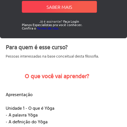
SABER MAIS
Já é assinante?
Faça Login
Planos Especialistas pra você conhecer.
Confira o
Termo de Uso.
Para quem é esse curso?
Pessoas interessadas na base conceitual desta filosofia.
O que você vai aprender?
Apresentação
Unidade 1 - O que é Yôga
- A palavra Yôga
- A definição do Yôga