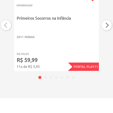
ENFERMAGEM
Primeiros Socorros na Infância
PROMOÇ
ENFER
Doc
2011 HORAS
6011
R$ 99,99
R$ 14
R$ 59,99
R$ 
11x de R$ 5,45
12x d
PORTAL PLAY11