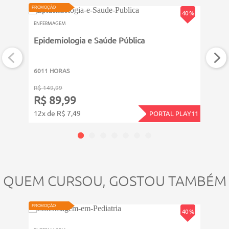
Assistência de enfermagem ao paciente diabético.
PROMOÇÃO
PROMOÇ
40 %
ENFERMAGEM
ENFER
Epidemiologia e Saúde Pública
Proc
6011 HORAS
6011
R$ 149,99
R$ 14
R$ 89,99
R$ 
12x de R$ 7,49
12x d
PORTAL PLAY11
QUEM CURSOU, GOSTOU TAMBÉM
ATUALIZ
PROMOÇÃO
PROMOÇ
40 %