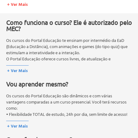
+ Ver Mais
Conceito
Fisiologia
Fisiopatologia
Como funciona o curso? Ele é autorizado pelo
MEC?
Classificação da hipertensão arterial
Fatores de risco
Os cursos do Portal Educação te ensinam por intermédio da EaD
Manifestações clínicas
(Educação a Distância), com animações e games (do tipo quiz) que
Avaliação diagnóstica
estimulam a interatividade e a interação.
Tratamento
O Portal Educação oferece cursos livres, de atualização e
Complicações da hipertensão arterial
qualificação profissional. São destinados a proporcionar ao
+ Ver Mais
profissional conhecimentos que permitam o desenvolvimento de
Crise hipertensiva
novas competências e não exigem escolaridade anterior.
Cuidados de enfermagem ao paciente hipertenso
Vou aprender mesmo?
O MEC (Ministério da Educação), trata da política nacional de
Aparelhos utilizados para aferição da pressão arterial
educação em geral, mas autoriza apenas cursos de graduação e
Procedimento da medida da pressão arterial
pós-graduação. Os cursos técnicos e profissionalizantes são
Os cursos do Portal Educação são dinâmicos e com várias
Situações especiais de medida da pressão arterial
autorizados pelas Secretarias Estaduais de Educação.
vantagens comparadas a um curso presencial. Você terá recursos
como:
Fatores determinantes da pressão arterial
• Flexibilidade TOTAL de estudo, 24h por dia, sem limite de acesso!
Notas complementares
Variações fisiológicas da pressão arterial
+ Ver Mais
Terminologia