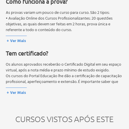
Como funciona a prova?
Ações educativas de enfermagem na atenção ao
paciente hipertenso
As provas variam um pouco de curso para curso. São 2 tipos:
A hipertensão arterial e seus dez mandamentos
• Avaliação Online dos Cursos Profissionalizantes: 20 questões
Hipertensão arterial na gravidez
objetivas, as quais devem ser feitas em 2 horas, prova única e
Diabetes mellitus
referente a todo o conteúdo do curso.
Conceito
• Avaliação Online dos Cursos Livres: 10 questões objetivas, as quais
+ Ver Mais
devem ser feitas em 1 hora, prova única e referente a todo o
Anatomia e fisiologia do pâncreas
conteúdo do curso.
Função da insulina no corpo
Tem certificado?
Os estudos, atividades e avaliações devem ser feitos dentro do
Efeitos do glucagon no organismo
prazo estipulado no calendário do curso.
Efeitos fisiopatológicos do diabetes mellitus
A média final deve ser igual ou superior a 60%
Os alunos aprovados receberão o Certificado Digital em seu espaço
para a conclusão e
Cetose e coma diabético
recebimento do certificado digital do curso. Em caso de reprovação,
virtual, após a nota média e prazo mínimo de estudo exigido.
o aluno poderá realizar novamente a prova dentro do período do
Os cursos do Portal Educação lhe dão a certificação de capacitação
Tipos de diabetes
curso quantas vezes desejar. Os cursos gratuitos não possuem nova
profissional, aperfeiçoamento e extensão. É importante saber que
Avaliação diagnóstica
prova, atividades reflexivas e descritivas.
esses títulos não se equivalem às certificações de cursos técnicos ou
Fatores de risco
+ Ver Mais
de formação escolar, e não dão o direito de assumir
Tratamento
responsabilidades técnicas.
Complicações agudas do diabetes e ações de
enfermagem
CURSOS VISTOS APÓS ESTE
Complicações crônicas do diabetes e ações de
enfermagem
ATUALIZ