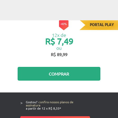
-40%
PORTAL PLAY
12x de
R$ 7,49
ou
R$ 89,99
COMPRAR
>
Gostou?
confira nossos planos de
assinatura
a partir de 12 x R$ 8,33*