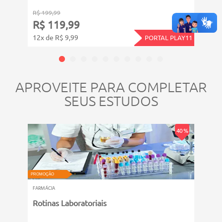
R$ 199,99
R$ 99
R$ 119,99
R$ 
12x de R$ 9,99
11x d
PORTAL PLAY11
APROVEITE PARA COMPLETAR
SEUS ESTUDOS
40 %
PROMOÇÃO
PROMOÇ
FARMÁCIA
FARMÁC
Rotinas Laboratoriais
Plan
Farm