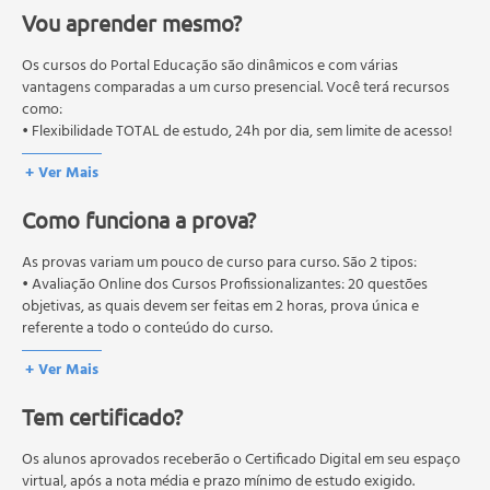
novas competências e não exigem escolaridade anterior.
o Formas Farmacêuticas
Vou aprender mesmo?
O MEC (Ministério da Educação), trata da política nacional de
o Características das vias de administração
educação em geral, mas autoriza apenas cursos de graduação e
o Administração enteral (Oral, Retal)
pós-graduação. Os cursos técnicos e profissionalizantes são
Os cursos do Portal Educação são dinâmicos e com várias
o Administração Parenteral
autorizados pelas Secretarias Estaduais de Educação.
vantagens comparadas a um curso presencial. Você terá recursos
como:
o Absorção Pulmonar
• Flexibilidade TOTAL de estudo, 24h por dia, sem limite de acesso!
o Aplicação Tópica
MÓDULO 3 - Farmacocinética
+ Ver Mais
• Absorção, Distribuição, Metabolização e Excreção de
drogas
Como funciona a prova?
• Índice terapêutico
As provas variam um pouco de curso para curso. São 2 tipos:
MÓDULO 4 - Farmacodinâmica
• Avaliação Online dos Cursos Profissionalizantes: 20 questões
• Efeitos das drogas nos sistemas biológicos
objetivas, as quais devem ser feitas em 2 horas, prova única e
• Proteínas, Enzimas, Canais iônicos, Moléculas
referente a todo o conteúdo do curso.
transportadoras e Receptores
• Avaliação Online dos Cursos Livres: 10 questões objetivas, as quais
+ Ver Mais
devem ser feitas em 1 hora, prova única e referente a todo o
• Curva Dose-Resposta
conteúdo do curso.
• Agonistas, Antagonistas e Efeitos de interação
Tem certificado?
Os estudos, atividades e avaliações devem ser feitos dentro do
• Dessensibilização e taquiflexia
prazo estipulado no calendário do curso.
• Mecanismos moleculares e de transdução de sinais
A média final deve ser igual ou superior a 60%
Os alunos aprovados receberão o Certificado Digital em seu espaço
para a conclusão e
MÓDULO 5 - Interações Medicamentosas e Alimentos
recebimento do certificado digital do curso. Em caso de reprovação,
virtual, após a nota média e prazo mínimo de estudo exigido.