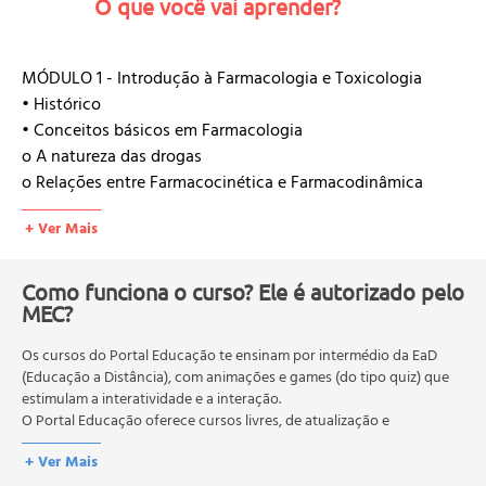
O que você vai aprender?
MÓDULO 1 - Introdução à Farmacologia e Toxicologia
• Histórico
• Conceitos básicos em Farmacologia
o A natureza das drogas
o Relações entre Farmacocinética e Farmacodinâmica
o Farmacologia Clínica
+ Ver Mais
o Biodisponibilidade de drogas
o Avaliação de Biodisponibilidade e Bioequivalência
• Noções gerais de Toxicologia
Como funciona o curso? Ele é autorizado pelo
o Agente tóxico (AT)
MEC?
o Toxicidade
Os cursos do Portal Educação te ensinam por intermédio da EaD
• Intoxicação e Efeitos Tóxicos
(Educação a Distância), com animações e games (do tipo quiz) que
o Intoxicação
estimulam a interatividade e a interação.
o Efeitos tóxicos
O Portal Educação oferece cursos livres, de atualização e
MÓDULO 2 - Administração de Drogas
qualificação profissional. São destinados a proporcionar ao
+ Ver Mais
profissional conhecimentos que permitam o desenvolvimento de
• Vias e sistemas de administração de drogas