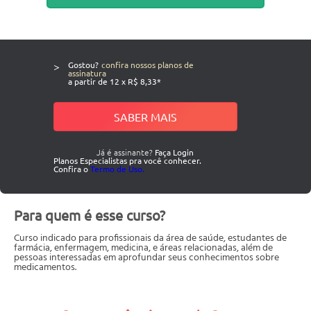
>
Gostou?
confira nossos planos de
assinatura
a partir de 12 x R$ 8,33*
SABER MAIS
Já é assinante?
Faça Login
Planos Especialistas pra você conhecer.
Confira o
Termo de Uso.
Para quem é esse curso?
Curso indicado para profissionais da área de saúde, estudantes de
farmácia, enfermagem, medicina, e áreas relacionadas, além de
pessoas interessadas em aprofundar seus conhecimentos sobre
medicamentos.