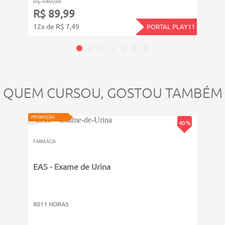
R$ 19
R$ 149,99
R$ 
R$ 89,99
12x d
12x de R$ 7,49
PORTAL PLAY11
QUEM CURSOU, GOSTOU TAMBÉM
PROMOÇÃO
PROMOÇ
40 %
FARMÁCIA
FARMÁC
EAS - Exame de Urina
Farm
8011 HORAS
3011