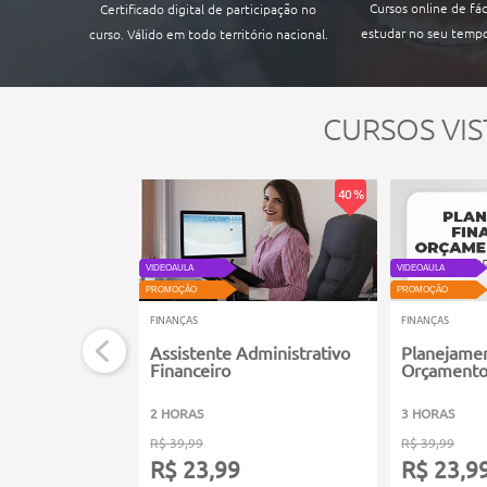
Cursos online de fác
Certificado digital de participação no
estudar no seu tempo
curso. Válido em todo território nacional.
CURSOS VIS
40 %
VIDEOAULA
VIDEOAULA
PROMOÇÃO
PROMOÇÃO
FINANÇAS
FINANÇAS
Assistente Administrativo
Planejamen
Financeiro
Orçamento
2 HORAS
3 HORAS
R$ 39,99
R$ 39,99
R$ 23,99
R$ 23,9