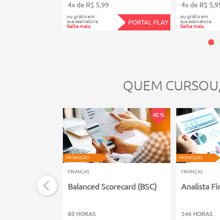
4x de R$ 5,99
4x de R$ 5,9
ou grátis em
ou grátis em
sua assinatura.
sua assinatura.
PORTAL PLAY
Saiba mais.
Saiba mais.
QUEM CURSOU
40 %
PROMOÇÃO
PROMOÇÃO
FINANÇAS
FINANÇAS
Balanced Scorecard (BSC)
Analista Fi
80 HORAS
546 HORAS