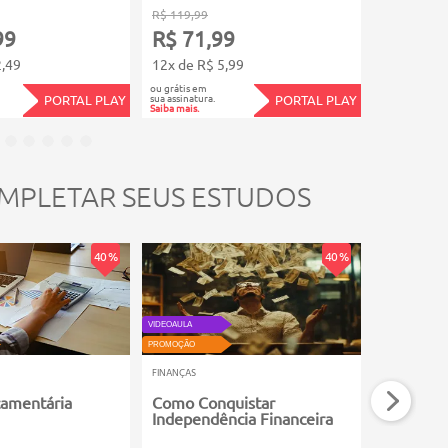
R$ 119,99
R$ 199,99
99
R$ 71,99
R$ 119
2,49
12x de R$ 5,99
12x de R$
ou grátis em
ou grátis em
sua assinatura.
sua assinatura.
PORTAL PLAY
PORTAL PLAY
Saiba mais.
Saiba mais.
MPLETAR SEUS ESTUDOS
40 %
40 %
VIDEOAULA
VIDEOAULA
PROMOÇÃO
PROMOÇÃO
FINANÇAS
FINANÇAS
çamentária
Como Conquistar
Planejam
Independência Financeira
Aposenta