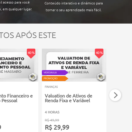
il acesso para você
Conteúdo interativo e dinâmico para
, em qualquer lugar.
tornar o seu aprendizado mais fácil.
TOS APÓS ESTE
40 %
40 %
VIDEOAULA
VIDEOAULA
PROMOÇÃO
PROMOÇÃO
FINANÇAS
FINANÇAS
to Financeiro e
Valuation de Ativos de
Finanças
 Pessoal
Renda Fixa e Variável
4 HORAS
5 HORAS
R$ 49,99
R$ 49,99
9
R$ 29,99
R$ 29,