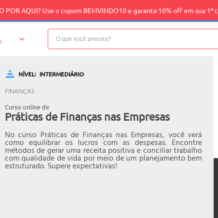
 POR AQUI? Use o cupom BEMVINDO10 e garanta 10% off em sua 1ª 
o
NÍVEL:
INTERMEDIÁRIO
FINANÇAS
Curso online de
Práticas de Finanças nas Empresas
No curso Práticas de Finanças nas Empresas, você verá
como equilibrar os lucros com as despesas. Encontre
métodos de gerar uma receita positiva e conciliar trabalho
com qualidade de vida por meio de um planejamento bem
estruturado. Supere expectativas!