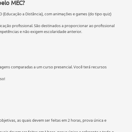
pelo MEC?
D (Educação a Distância), com animações e games (do tipo quiz)
 Caixa
ficação profissional. São destinados a proporcionar ao profissional
etências e não exigem escolaridade anterior.
 educação em geral, mas autoriza apenas cursos de graduação e
torizados pelas Secretarias Estaduais de Educação.
tal de Giro.
agens comparadas a um curso presencial. Você terá recursos
sso!
objetivas, as quais devem ser feitas em 2 horas, prova única e