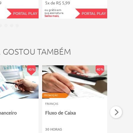
9
5x de R$ 5,99
5x de R$ 5
ou grátis em
ou grátis em
sua assinatura.
sua assinatura.
PORTAL PLAY
PORTAL PLAY
Saiba mais.
Saiba mais.
, GOSTOU TAMBÉM
40 %
40 %
PROMOÇÃO
PROMOÇÃO
FINANÇAS
FINANÇAS
nanceiro
Fluxo de Caixa
Operador
Crédito 
30 HORAS
120 HORAS