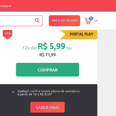
compra!
0
ÁREA DO ALUNO
-40%
PORTAL PLAY
R$ 5,99
12x de
ou
R$ 71,99
COMPRAR
>
Gostou?
confira nossos planos de assinatura
a partir de 12 x R$ 8,33*
SABER MAIS