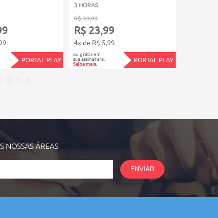
3 HORAS
3 HORAS
R$ 39,99
R$ 39,99
99
R$ 23,99
R$ 23,
99
4x de R$ 5,99
4x de R$ 5
ou grátis em
ou grátis em
sua assinatura.
sua assinatura.
PORTAL PLAY
PORTAL PLAY
Saiba mais.
Saiba mais.
AS NOSSAS
ÁREAS
ENVIAR