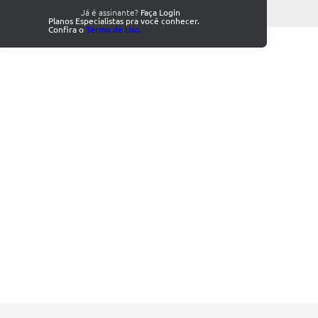
Já é assinante?
Faça Login
Planos Especialistas pra você conhecer.
Confira o
Termo de Uso.