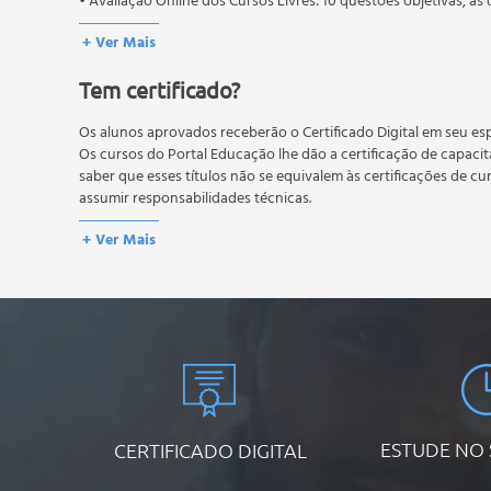
• Avaliação Online dos Cursos Livres: 10 questões objetivas, as 
conteúdo do curso.
+ Ver Mais
Os estudos, atividades e avaliações devem ser feitos dentro do
A média final deve ser igual ou superior a 60%
para a conclusão 
Tem certificado?
reprovação, o aluno poderá realizar novamente a prova dentro 
não possuem nova prova, atividades reflexivas e descritivas.
Os alunos aprovados receberão o Certificado Digital em seu esp
Os cursos do Portal Educação lhe dão a certificação de capaci
saber que esses títulos não se equivalem às certificações de cu
assumir responsabilidades técnicas.
+ Ver Mais
ESTUDE NO
CERTIFICADO DIGITAL