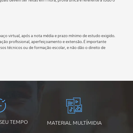
quais devem ser feitas em 1 hora, prova única e referente a todo o
 prazo estipulado no calendário do curso.
e recebimento do certificado digital do curso. Em caso de
do período do curso quantas vezes desejar. Os cursos gratuitos
aço virtual, após a nota média e prazo mínimo de estudo exigido.
tação profissional, aperfeiçoamento e extensão. É importante
rsos técnicos ou de formação escolar, e não dão o direito de
 SEU TEMPO
MATERIAL MULTÍMIDIA