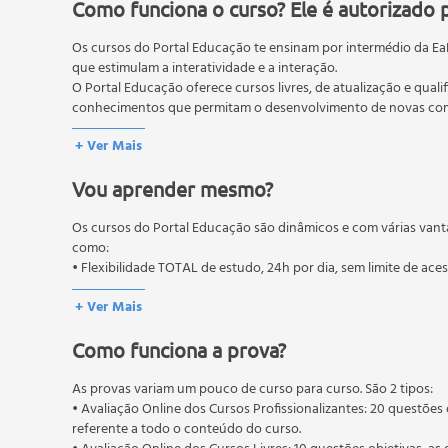
Fluxo de Caixa
Como funciona o curso? Ele é autorizado 
Planejamento do Fluxo de Caixa
Os cursos do Portal Educação te ensinam por intermédio da Ea
Composição dos Elementos do Fluxo de Caixa
que estimulam a interatividade e a interação.
Principais Requisitos para Implantação do Fluxo de
O Portal Educação oferece cursos livres, de atualização e quali
DFC (Demonstração De Fluxo De Caixa)
conhecimentos que permitam o desenvolvimento de novas comp
Formas de Apresentação da DFC
O MEC (Ministério da Educação), trata da política nacional de
+ Ver Mais
Componentes da Dfc
pós-graduação. Os cursos técnicos e profissionalizantes são au
Capital de Giro
Vou aprender mesmo?
Metodologia para Determinar a Necessidade de Capi
Os cursos do Portal Educação são dinâmicos e com várias vant
como:
• Flexibilidade TOTAL de estudo, 24h por dia, sem limite de ace
+ Ver Mais
Como funciona a prova?
As provas variam um pouco de curso para curso. São 2 tipos:
• Avaliação Online dos Cursos Profissionalizantes: 20 questões 
referente a todo o conteúdo do curso.