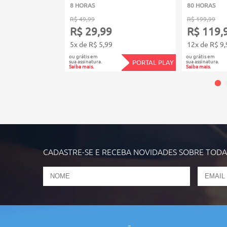
8 HORAS
80 HORAS
R$ 49,99
R$ 199,99
R$ 29,99
R$ 119,
5x de R$ 5,99
12x de R$ 9,
ou grátis em
ou grátis em
sua assinatura.
sua assinatura.
PORTAL PLAY
Saiba mais.
Saiba mais.
CADASTRE-SE E RECEBA NOVIDADES SOBRE TOD