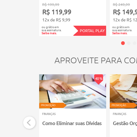
R$ 199,99
R$ 249,99
R$ 119,99
R$ 149,
12x de R$ 9,99
12x de R$ 1
ou grátis em
ou grátis em
sua assinatura.
sua assinatura.
PORTAL PLAY
Saiba mais.
Saiba mais.
APROVEITE PARA CO
40 %
PROMOÇÃO
PROMOÇÃO
FINANÇAS
FINANÇAS
Como Eliminar suas Dívidas
Gestão Or