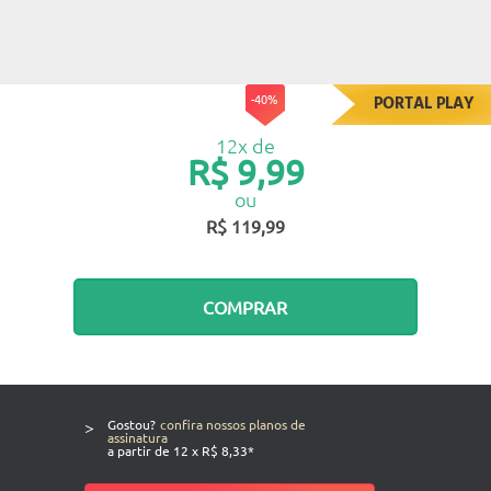
-40%
PORTAL PLAY
12x de
R$ 9,99
ou
R$ 119,99
COMPRAR
>
Gostou?
confira nossos planos de
assinatura
a partir de 12 x R$ 8,33*