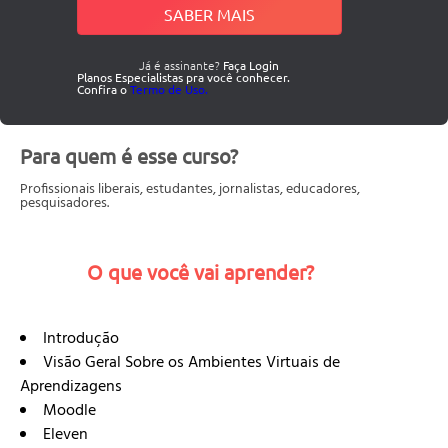
SABER MAIS
Já é assinante?
Faça Login
Planos Especialistas pra você conhecer.
Confira o
Termo de Uso.
Para quem é esse curso?
Profissionais liberais, estudantes, jornalistas, educadores,
pesquisadores.
O que você vai aprender?
Introdução
Visão Geral Sobre os Ambientes Virtuais de
Aprendizagens
Moodle
Eleven