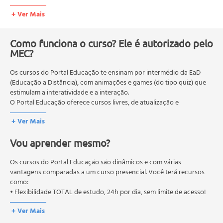
Edmodo
+ Ver Mais
Blackboard
Atutor
Filosofia Moodle
Como funciona o curso? Ele é autorizado pelo
MEC?
Construtivismo
Construcionismo
Os cursos do Portal Educação te ensinam por intermédio da EaD
Social Construtivismo
(Educação a Distância), com animações e games (do tipo quiz) que
Conectado e Separado
estimulam a interatividade e a interação.
Moodle para Moodlers
O Portal Educação oferece cursos livres, de atualização e
A Licença para Uso do Moodle
qualificação profissional. São destinados a proporcionar ao
+ Ver Mais
profissional conhecimentos que permitam o desenvolvimento de
Características do Moodle
novas competências e não exigem escolaridade anterior.
Utilizadores do Moodle
Vou aprender mesmo?
O MEC (Ministério da Educação), trata da política nacional de
O Moodle e a Sociedade
educação em geral, mas autoriza apenas cursos de graduação e
Os 10 Mitos Do Moodle
pós-graduação. Os cursos técnicos e profissionalizantes são
Os cursos do Portal Educação são dinâmicos e com várias
Estatísticas Moodle
autorizados pelas Secretarias Estaduais de Educação.
vantagens comparadas a um curso presencial. Você terá recursos
como:
O Portal Moodle.Org
• Flexibilidade TOTAL de estudo, 24h por dia, sem limite de acesso!
Comunidade Brasileira no Portal Moodle.Org
As Versões do Moodle
+ Ver Mais
Análise de Migrações do Moodle