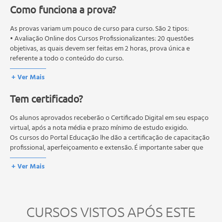
Como funciona a prova?
Laboratório Moodle 01
Moodle Versão 2.5 - O Que há de Novo?
As provas variam um pouco de curso para curso. São 2 tipos:
Estrutura Básica do Moodle Versão 2.5
• Avaliação Online dos Cursos Profissionalizantes: 20 questões
O Que Há de Novo para Professores e Estudantes?
objetivas, as quais devem ser feitas em 2 horas, prova única e
O Que Há de Novo para Administradores
referente a todo o conteúdo do curso.
Instalando e Configurando o Moodle 2.5
• Avaliação Online dos Cursos Livres: 10 questões objetivas, as quais
+ Ver Mais
devem ser feitas em 1 hora, prova única e referente a todo o
A Estrutura básica de Instalação do Moodle
conteúdo do curso.
Preparando o Ambiente para a Instalação do Moodle
Tem certificado?
Os estudos, atividades e avaliações devem ser feitos dentro do
Versão 2.5
prazo estipulado no calendário do curso.
Instalando o Moodle Versão 2.5
A média final deve ser igual ou superior a 60%
Os alunos aprovados receberão o Certificado Digital em seu espaço
para a conclusão e
Laboratório Moodle 02
recebimento do certificado digital do curso. Em caso de reprovação,
virtual, após a nota média e prazo mínimo de estudo exigido.
o aluno poderá realizar novamente a prova dentro do período do
Os cursos do Portal Educação lhe dão a certificação de capacitação
O Papel do Administrador Moodle
curso quantas vezes desejar. Os cursos gratuitos não possuem nova
profissional, aperfeiçoamento e extensão. É importante saber que
Identificando as Principais Ferramentas Administrativas
prova, atividades reflexivas e descritivas.
esses títulos não se equivalem às certificações de cursos técnicos ou
Cadastrando Novos Usuários
+ Ver Mais
de formação escolar, e não dão o direito de assumir
Bloco Comentário
responsabilidades técnicas.
Bloco Meus Arquivos Pessoais
Bloco Comunidade
CURSOS VISTOS APÓS ESTE
Bloco Status de Conclusão de Curso