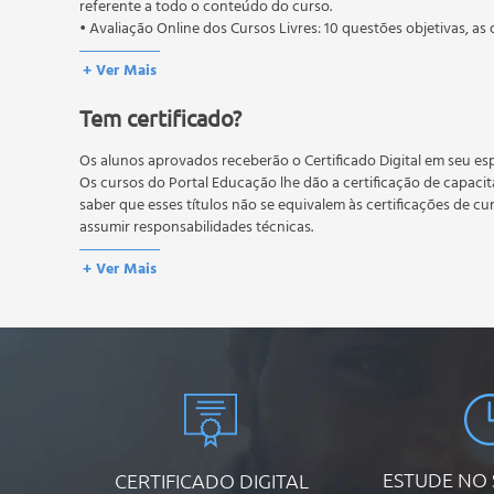
referente a todo o conteúdo do curso.
• Avaliação Online dos Cursos Livres: 10 questões objetivas, as 
conteúdo do curso.
+ Ver Mais
Os estudos, atividades e avaliações devem ser feitos dentro do
A média final deve ser igual ou superior a 60%
para a conclusão 
Tem certificado?
reprovação, o aluno poderá realizar novamente a prova dentro 
não possuem nova prova, atividades reflexivas e descritivas.
Os alunos aprovados receberão o Certificado Digital em seu esp
Os cursos do Portal Educação lhe dão a certificação de capaci
saber que esses títulos não se equivalem às certificações de cu
assumir responsabilidades técnicas.
+ Ver Mais
ESTUDE NO
CERTIFICADO DIGITAL