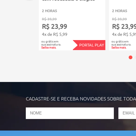
2 HORAS
2 HORAS
R$ 39,99
R$ 39,99
R$ 23,99
R$ 23,9
4x de R$ 5,99
4x de R$ 5,9
ou grátis em
ou grátis em
sua assinatura.
sua assinatura.
PORTAL PLAY
Saiba mais.
Saiba mais.
CADASTRE-SE E RECEBA NOVIDADES SOBRE TOD