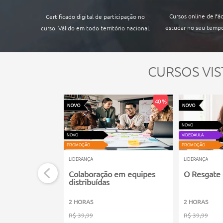
Cursos online de fác
Certificado digital de participação no
estudar no seu tempo
curso. Válido em todo território nacional.
CURSOS VIS
40 %
NOVO
NOVO
VIDEOAULA
PROMOÇÃO
PROMOÇÃO
LIDERANÇA
LIDERANÇA
Colaboração em equipes
O Resgate 
distribuídas
2 HORAS
2 HORAS
R$ 39,99
R$ 39,99