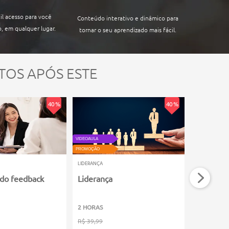
il acesso para você
Conteúdo interativo e dinâmico para
, em qualquer lugar.
tornar o seu aprendizado mais fácil.
TOS APÓS ESTE
40 %
40 %
ATUALIZADO
VIDEOAULA
VIDEOAULA
PROMOÇÃO
PROMOÇÃO
LIDERANÇA
LIDERANÇA
do feedback
Liderança
Indicador
Líderes
2 HORAS
2 HORAS
R$ 39,99
R$ 39,99