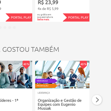
9
R$ 23,99
R$ 23,
9
4x de R$ 5,99
4x de R$ 5
ou grátis em
ou grátis em
sua assinatura.
sua assinatura.
PORTAL PLAY
PORTAL PLAY
Saiba mais.
Saiba mais.
, GOSTOU TAMBÉM
40 %
40 %
ATUALIZADO
VIDEOAULA
VIDEOAULA
PROMOÇÃO
PROMOÇÃO
LIDERANÇA
LIDERANÇA
íderes - 1ª
Organização e Gestão de
Equipes 
Equipes com Eugenio
HUBs de 
Mussak