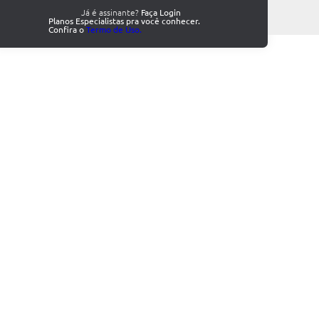
Já é assinante?
Faça Login
Planos Especialistas pra você conhecer.
Confira o
Termo de Uso.