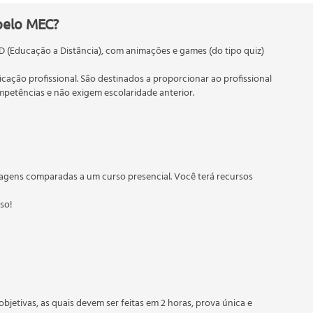
sional
pelo MEC?
D (Educação a Distância), com animações e games (do tipo quiz)
idade
ficação profissional. São destinados a proporcionar ao profissional
etências e não exigem escolaridade anterior.
 educação em geral, mas autoriza apenas cursos de graduação e
io
torizados pelas Secretarias Estaduais de Educação.
agens comparadas a um curso presencial. Você terá recursos
sso!
objetivas, as quais devem ser feitas em 2 horas, prova única e