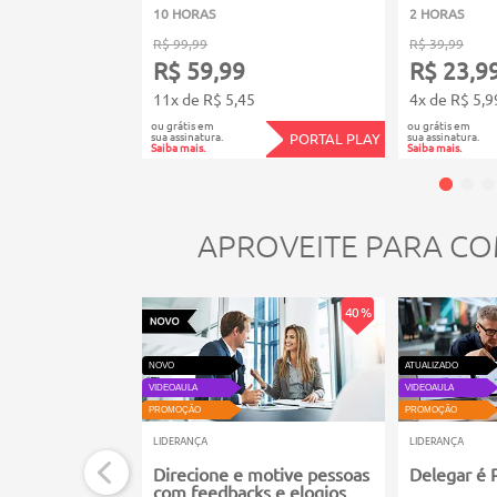
10 HORAS
2 HORAS
R$ 99,99
R$ 39,99
R$ 59,99
R$ 23,9
11x de R$ 5,45
4x de R$ 5,9
ou grátis em
ou grátis em
sua assinatura.
sua assinatura.
PORTAL PLAY
Saiba mais.
Saiba mais.
APROVEITE PARA CO
40 %
NOVO
ATUALIZADO
VIDEOAULA
VIDEOAULA
PROMOÇÃO
PROMOÇÃO
LIDERANÇA
LIDERANÇA
Direcione e motive pessoas
Delegar é P
com feedbacks e elogios