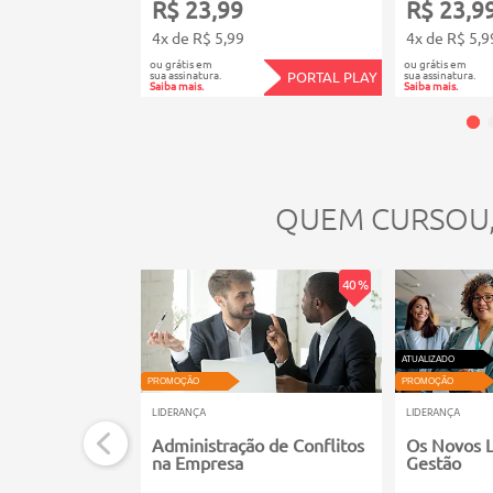
R$ 23,99
R$ 23,9
4x de R$ 5,99
4x de R$ 5,9
ou grátis em
ou grátis em
sua assinatura.
sua assinatura.
PORTAL PLAY
Saiba mais.
Saiba mais.
QUEM CURSOU
40 %
ATUALIZADO
PROMOÇÃO
PROMOÇÃO
LIDERANÇA
LIDERANÇA
Administração de Conflitos
Os Novos L
na Empresa
Gestão