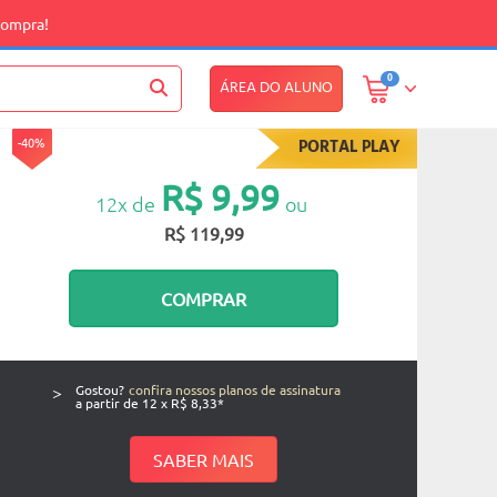
compra!
0
ÁREA DO ALUNO
-40%
PORTAL PLAY
R$ 9,99
12x de
ou
R$ 119,99
COMPRAR
>
Gostou?
confira nossos planos de assinatura
a partir de 12 x R$ 8,33*
SABER MAIS