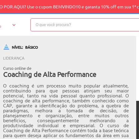
 POR AQUI? Use o cupom BEMVINDO10 e garanta 10% off em sua 1ª 
o
NÍVEL:
BÁSICO
LIDERANÇA
Curso online de
Coaching de Alta Performance
O coaching é um processo muito popular atualmente,
contribuindo para que pessoas atinjam seu maior
potencial, tanto na vida pessoal quanto profissional. O
coaching de alta performance, também conhecido como
CAP, garante a identificação do problema, a quebra de
paradigmas, melhora a tomada de decisão, de
planejamento e organização, entre muitos outros
benefícios, consequentemente melhorando a
produtividade individual e empresarial. O curso de
Coaching de Alta Performance contém toda a base teórica
para quem deseja aplicar os fundamentos da área em sua