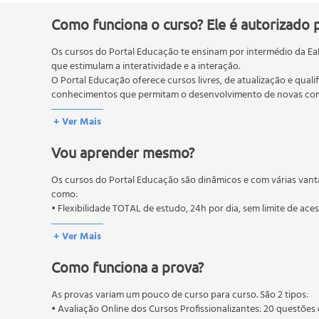
Coaching formal e informal: como diferencial profis
Construção e adequação do estilo pessoal
Como funciona o curso? Ele é autorizado 
Fases do relacionamento coach-coachee
Os cursos do Portal Educação te ensinam por intermédio da Ea
O processo de coaching
que estimulam a interatividade e a interação.
Coaching em relacionamento, motivação e proativ
O Portal Educação oferece cursos livres, de atualização e quali
Coaching em gestão de mudanças
conhecimentos que permitam o desenvolvimento de novas comp
Coaching ampliação da mentalidade
O MEC (Ministério da Educação), trata da política nacional de
+ Ver Mais
Coaching em ordenação mental e processo decisór
pós-graduação. Os cursos técnicos e profissionalizantes são au
Coaching em clima organizacional
Vou aprender mesmo?
Aprimorando o processo de coaching
Coaching superação de conflitos e jogos de poder
Os cursos do Portal Educação são dinâmicos e com várias vant
Coaching construção e sinergia de equipes
como:
Coaching de competências e potencialidades
• Flexibilidade TOTAL de estudo, 24h por dia, sem limite de ace
Coaching de qualidade de vida
+ Ver Mais
Posturas e tipos de intervenções do coach
Ética do coach e do mentor
Como funciona a prova?
Qualidade de condução e lealdade às pessoas.
As provas variam um pouco de curso para curso. São 2 tipos:
• Avaliação Online dos Cursos Profissionalizantes: 20 questões 