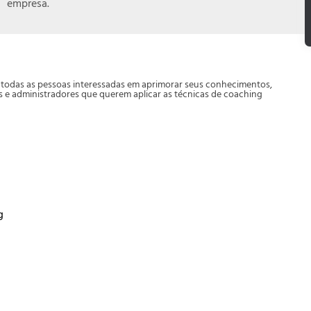
empresa.
a todas as pessoas interessadas em aprimorar seus conhecimentos,
es e administradores que querem aplicar as técnicas de coaching
g
o do coaching em empresa