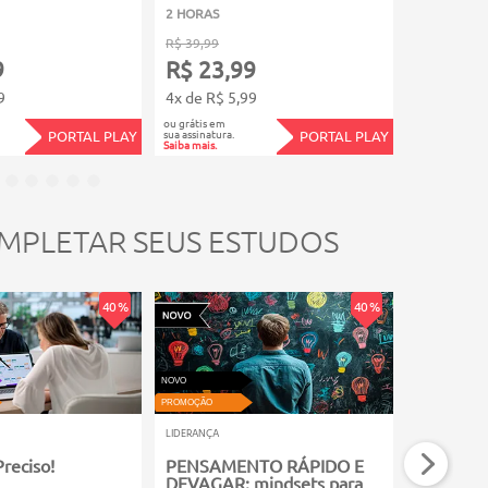
2 HORAS
2 HORAS
R$ 39,99
R$ 39,99
9
R$ 23,99
R$ 23,
9
4x de R$ 5,99
4x de R$ 5
ou grátis em
ou grátis em
sua assinatura.
sua assinatura.
PORTAL PLAY
PORTAL PLAY
Saiba mais.
Saiba mais.
MPLETAR SEUS ESTUDOS
40 %
40 %
NOVO
VIDEOAULA
PROMOÇÃO
PROMOÇÃO
LIDERANÇA
LIDERANÇA
reciso!
PENSAMENTO RÁPIDO E
Técnicas 
DEVAGAR: mindsets para
Apresent