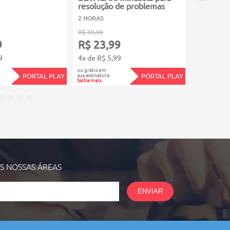
resolução de problemas
com Rein
2 HORAS
2 HORAS
R$ 39,99
R$ 39,99
9
R$ 23,99
R$ 23,
9
4x de R$ 5,99
4x de R$ 5
ou grátis em
ou grátis em
sua assinatura.
sua assinatura.
PORTAL PLAY
PORTAL PLAY
Saiba mais.
Saiba mais.
AS NOSSAS
ÁREAS
ENVIAR