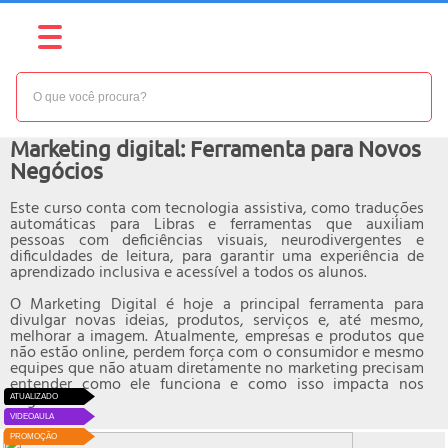
NÍVEL:
BÁSICO
Curso online de
Marketing digital: Ferramenta para Novos
Negócios
Este curso conta com tecnologia assistiva, como traduções
automáticas para Libras e ferramentas que auxiliam
pessoas com deficiências visuais, neurodivergentes e
dificuldades de leitura, para garantir uma experiência de
aprendizado inclusiva e acessível a todos os alunos.
O Marketing Digital é hoje a principal ferramenta para
divulgar novas ideias, produtos, serviços e, até mesmo,
melhorar a imagem. Atualmente, empresas e produtos que
não estão online, perdem força com o consumidor e mesmo
equipes que não atuam diretamente no marketing precisam
entender como ele funciona e como isso impacta nos
negócios.
ATUALIZADO
VIDEOAULA
PROMOÇÃO