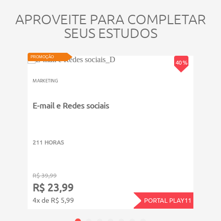
APROVEITE PARA COMPLETAR
SEUS ESTUDOS
ATUALIZADO
ATUALIZ
VIDEOAULA
VIDEOAU
PROMOÇÃO
PROMOÇ
40 %
MARKETING
MARKE
E-mail e Redes sociais
Ferr
211 HORAS
211 
R$ 39,99
R$ 39
R$ 23,99
R$ 
4x de R$ 5,99
4x de
PORTAL PLAY11