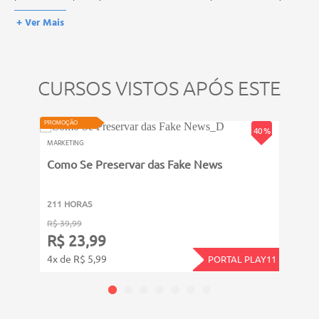
prova, atividades reflexivas e descritivas.
esses títulos não se equivalem às certificações de cursos técnicos ou
+ Ver Mais
de formação escolar, e não dão o direito de assumir
responsabilidades técnicas.
CURSOS VISTOS APÓS ESTE
ATUALIZADO
VIDEOAULA
PROMOÇÃO
PROMOÇ
40 %
MARKETING
MARKE
Como Se Preservar das Fake News
Desi
211 HORAS
6011
R$ 39,99
R$ 14
R$ 23,99
R$ 
4x de R$ 5,99
12x d
PORTAL PLAY11