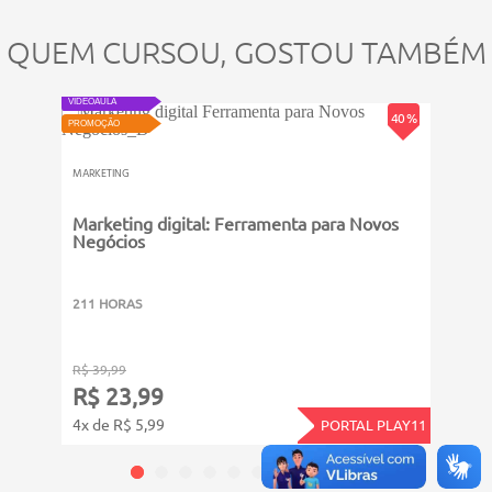
QUEM CURSOU, GOSTOU TAMBÉM
ATUALIZ
ATUALIZADO
VIDEOAU
VIDEOAULA
PROMOÇ
40 %
PROMOÇÃO
MARKE
MARKETING
Como
Marketing digital: Ferramenta para Novos
Negócios
211 
211 HORAS
R$ 39,99
R$ 39
R$ 23,99
R$ 
4x de R$ 5,99
4x de
PORTAL PLAY11