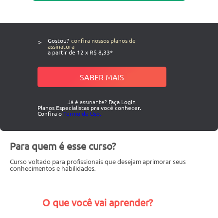
>
Gostou?
confira nossos planos de
assinatura
a partir de 12 x R$ 8,33*
SABER MAIS
Já é assinante?
Faça Login
Planos Especialistas pra você conhecer.
Confira o
Termo de Uso.
Para quem é esse curso?
Curso voltado para profissionais que desejam aprimorar seus
conhecimentos e habilidades.
O que você vai aprender?