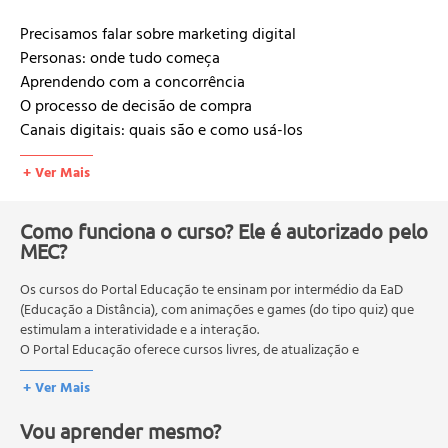
Precisamos falar sobre marketing digital
Personas: onde tudo começa
Aprendendo com a concorrência
O processo de decisão de compra
Canais digitais: quais são e como usá-los
Culturo de conteúdo dentro da empresa
+ Ver Mais
Resultados: ajustes em tempo real
Como funciona o curso? Ele é autorizado pelo
MEC?
Os cursos do Portal Educação te ensinam por intermédio da EaD
(Educação a Distância), com animações e games (do tipo quiz) que
estimulam a interatividade e a interação.
O Portal Educação oferece cursos livres, de atualização e
qualificação profissional. São destinados a proporcionar ao
+ Ver Mais
profissional conhecimentos que permitam o desenvolvimento de
novas competências e não exigem escolaridade anterior.
Vou aprender mesmo?
O MEC (Ministério da Educação), trata da política nacional de