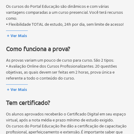
educação em geral, mas autoriza apenas cursos de graduação e
pós-graduação. Os cursos técnicos e profissionalizantes são
Os cursos do Portal Educação são dinâmicos e com várias
autorizados pelas Secretarias Estaduais de Educação.
vantagens comparadas a um curso presencial. Você terá recursos
como:
• Flexibilidade TOTAL de estudo, 24h por dia, sem limite de acesso!
+ Ver Mais
Como funciona a prova?
As provas variam um pouco de curso para curso. São 2 tipos:
• Avaliação Online dos Cursos Profissionalizantes: 20 questões
objetivas, as quais devem ser feitas em 2 horas, prova única e
referente a todo o conteúdo do curso.
• Avaliação Online dos Cursos Livres: 10 questões objetivas, as quais
+ Ver Mais
devem ser feitas em 1 hora, prova única e referente a todo o
conteúdo do curso.
Tem certificado?
Os estudos, atividades e avaliações devem ser feitos dentro do
prazo estipulado no calendário do curso.
A média final deve ser igual ou superior a 60%
Os alunos aprovados receberão o Certificado Digital em seu espaço
para a conclusão e
recebimento do certificado digital do curso. Em caso de reprovação,
virtual, após a nota média e prazo mínimo de estudo exigido.
o aluno poderá realizar novamente a prova dentro do período do
Os cursos do Portal Educação lhe dão a certificação de capacitação
curso quantas vezes desejar. Os cursos gratuitos não possuem nova
profissional, aperfeiçoamento e extensão. É importante saber que