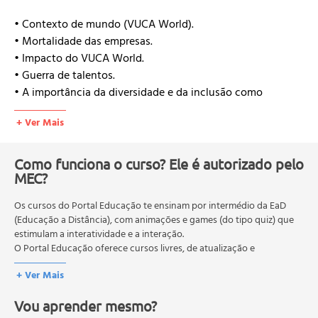
• Contexto de mundo (VUCA World).
• Mortalidade das empresas.
• Impacto do VUCA World.
• Guerra de talentos.
• A importância da diversidade e da inclusão como
estratégias de negócio.
+ Ver Mais
Como funciona o curso? Ele é autorizado pelo
MEC?
Os cursos do Portal Educação te ensinam por intermédio da EaD
(Educação a Distância), com animações e games (do tipo quiz) que
estimulam a interatividade e a interação.
O Portal Educação oferece cursos livres, de atualização e
qualificação profissional. São destinados a proporcionar ao
+ Ver Mais
profissional conhecimentos que permitam o desenvolvimento de
novas competências e não exigem escolaridade anterior.
Vou aprender mesmo?
O MEC (Ministério da Educação), trata da política nacional de