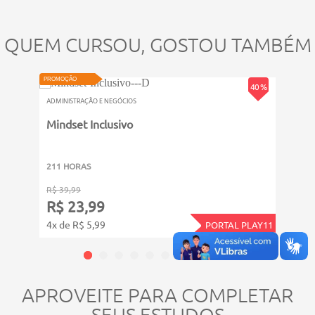
QUEM CURSOU, GOSTOU TAMBÉM
NOVO
NOVO
PROMOÇÃO
40 %
PROMOÇ
ADMINISTRAÇÃO E NEGÓCIOS
ADMINI
Mindset Inclusivo
Gere
pass
211 HORAS
211 
R$ 39,99
R$ 39
R$ 23,99
R$ 
4x de R$ 5,99
4x de
PORTAL PLAY11
APROVEITE PARA COMPLETAR
SEUS ESTUDOS