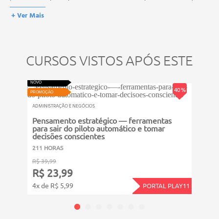
prova, atividades reflexivas e descritivas.
esses títulos não se equivalem às certificações de cursos técnicos ou
+ Ver Mais
de formação escolar, e não dão o direito de assumir
responsabilidades técnicas.
CURSOS VISTOS APÓS ESTE
NOVO
VIDEOAU
NOVO
PROMOÇ
40 %
PROMOÇÃO
ADMINI
ADMINISTRAÇÃO E NEGÓCIOS
Ter 
Pensamento estratégico — ferramentas
impa
para sair do piloto automático e tomar
decisões conscientes
211 
211 HORAS
R$ 39
R$ 39,99
R$ 
R$ 23,99
4x de
4x de R$ 5,99
PORTAL PLAY11