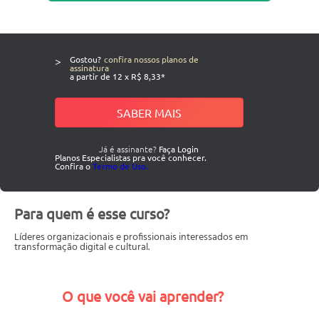
>
Gostou?
confira nossos planos de
assinatura
a partir de 12 x R$ 8,33*
SABER MAIS
Já é assinante?
Faça Login
Planos Especialistas pra você conhecer.
Confira o
Termo de Uso.
Para quem é esse curso?
Líderes organizacionais e profissionais interessados em
transformação digital e cultural.
O que você vai aprender?