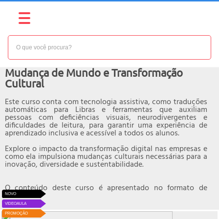
NÍVEL:
BÁSICO
Curso online de
Mudança de Mundo e Transformação
Cultural
Este curso conta com tecnologia assistiva, como traduções
automáticas para Libras e ferramentas que auxiliam
pessoas com deficiências visuais, neurodivergentes e
dificuldades de leitura, para garantir uma experiência de
aprendizado inclusiva e acessível a todos os alunos.
Explore o impacto da transformação digital nas empresas e
como ela impulsiona mudanças culturais necessárias para a
inovação, diversidade e sustentabilidade.
O conteúdo deste curso é apresentado no formato de
videoaula.
NOVO
VIDEOAULA
PROMOÇÃO