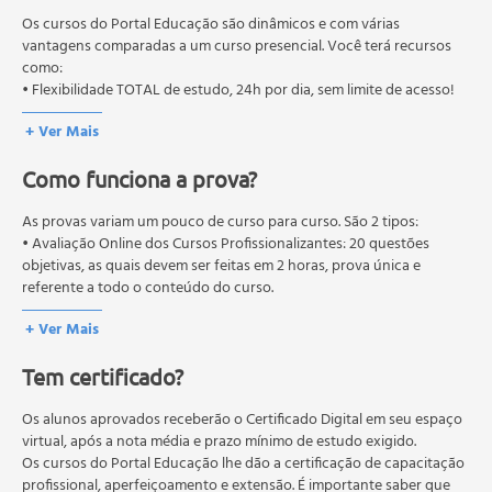
educação em geral, mas autoriza apenas cursos de graduação e
pós-graduação. Os cursos técnicos e profissionalizantes são
Os cursos do Portal Educação são dinâmicos e com várias
autorizados pelas Secretarias Estaduais de Educação.
vantagens comparadas a um curso presencial. Você terá recursos
como:
• Flexibilidade TOTAL de estudo, 24h por dia, sem limite de acesso!
+ Ver Mais
Como funciona a prova?
As provas variam um pouco de curso para curso. São 2 tipos:
• Avaliação Online dos Cursos Profissionalizantes: 20 questões
objetivas, as quais devem ser feitas em 2 horas, prova única e
referente a todo o conteúdo do curso.
• Avaliação Online dos Cursos Livres: 10 questões objetivas, as quais
+ Ver Mais
devem ser feitas em 1 hora, prova única e referente a todo o
conteúdo do curso.
Tem certificado?
Os estudos, atividades e avaliações devem ser feitos dentro do
prazo estipulado no calendário do curso.
A média final deve ser igual ou superior a 60%
Os alunos aprovados receberão o Certificado Digital em seu espaço
para a conclusão e
recebimento do certificado digital do curso. Em caso de reprovação,
virtual, após a nota média e prazo mínimo de estudo exigido.
o aluno poderá realizar novamente a prova dentro do período do
Os cursos do Portal Educação lhe dão a certificação de capacitação
curso quantas vezes desejar. Os cursos gratuitos não possuem nova
profissional, aperfeiçoamento e extensão. É importante saber que