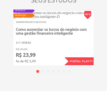
NOVO
NOVO
VIDEOAU
VIDEOAULA
PROMOÇ
40 %
PROMOÇÃO
ADMINI
ADMINISTRAÇÃO E NEGÓCIOS
Prát
Como aumentar os lucros do negócio com
uma gestão financeira inteligente
211 
211 HORAS
R$ 39
R$ 39,99
R$ 
R$ 23,99
4x de
4x de R$ 5,99
PORTAL PLAY11