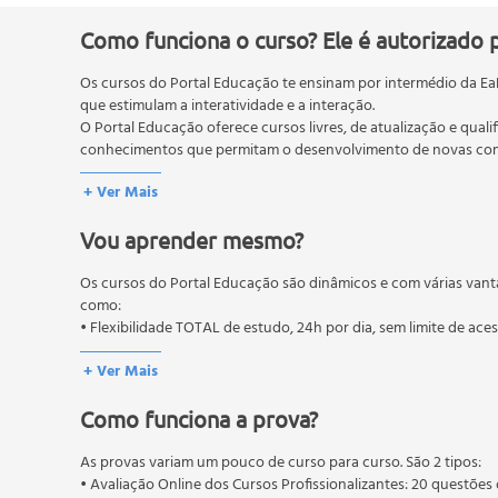
Aspectos Clínicos das Recessões Marginais
Classificação da Recessão do Tecido Marginal
Como funciona o curso? Ele é autorizado 
Modalidades Terapêuticas
Os cursos do Portal Educação te ensinam por intermédio da Ea
Técnicas Cirúrgicas Básicas
que estimulam a interatividade e a interação.
Frenectomia
O Portal Educação oferece cursos livres, de atualização e quali
Retalho Posicionado Apicalmente
conhecimentos que permitam o desenvolvimento de novas comp
Retalho Posicionado Coronalmente
O MEC (Ministério da Educação), trata da política nacional de
+ Ver Mais
Técnicas Cirúrgicas Avançadas
pós-graduação. Os cursos técnicos e profissionalizantes são au
Princípios Biológicos dos Enxertos de Tecido Mole
Vou aprender mesmo?
Enxerto Gengival de Epitélio-Conjuntivo
Enxerto de Tecido Conjuntivo Subepitelial
Os cursos do Portal Educação são dinâmicos e com várias vant
Matriz Dérmica Acelular
como:
Recobrimento Radicular com Regeneraçãotecidual
• Flexibilidade TOTAL de estudo, 24h por dia, sem limite de ace
Cuidados Pós-Operatórios, Complicações e Insuce
+ Ver Mais
Seleção do Paciente e da Lesão
Controle dos Fatores Etiológicos
Como funciona a prova?
Fatores de Sucesso das Técnicas Cirúrgicas
Instruções Pós-Operatórias.
As provas variam um pouco de curso para curso. São 2 tipos:
• Avaliação Online dos Cursos Profissionalizantes: 20 questões 