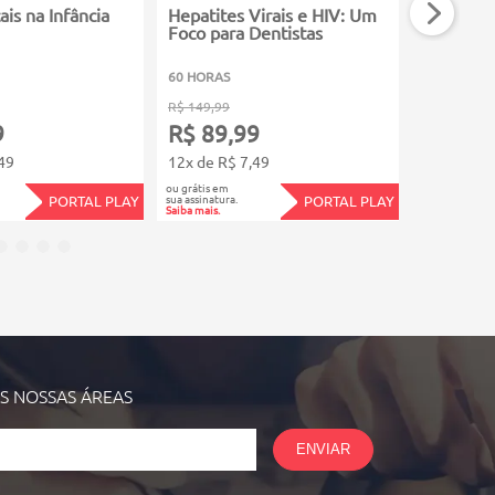
is na Infância
Hepatites Virais e HIV: Um
Periodon
Foco para Dentistas
Sistêmic
Periodon
60 HORAS
80 HORAS
R$ 149,99
R$ 199,99
9
R$ 89,99
R$ 119
49
12x de R$ 7,49
12x de R$
ou grátis em
ou grátis em
sua assinatura.
sua assinatura.
PORTAL PLAY
PORTAL PLAY
Saiba mais.
Saiba mais.
AS NOSSAS
ÁREAS
ENVIAR