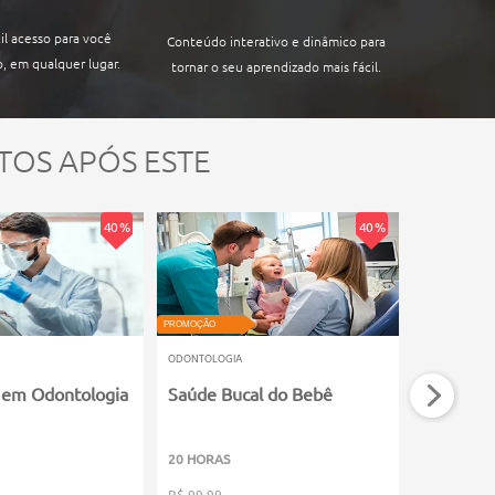
il acesso para você
Conteúdo interativo e dinâmico para
, em qualquer lugar.
tornar o seu aprendizado mais fácil.
TOS APÓS ESTE
40 %
40 %
PROMOÇÃO
PROMOÇÃO
ODONTOLOGIA
ODONTOLOGI
 em Odontologia
Saúde Bucal do Bebê
Biomater
Odontolo
20 HORAS
80 HORAS
R$ 99,99
R$ 199,99