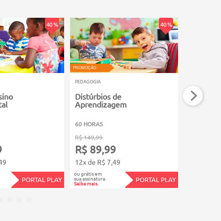
40 %
40 %
PROMOÇÃO
PROMOÇÃO
PEDAGOGIA
PEDAGOGIA
sino
Distúrbios de
Educação 
al
Aprendizagem
Contador
60 HORAS
60 HORAS
R$ 149,99
R$ 149,99
9
R$ 89,99
R$ 89,
49
12x de R$ 7,49
12x de R$
ou grátis em
ou grátis em
sua assinatura.
sua assinatura.
PORTAL PLAY
PORTAL PLAY
Saiba mais.
Saiba mais.