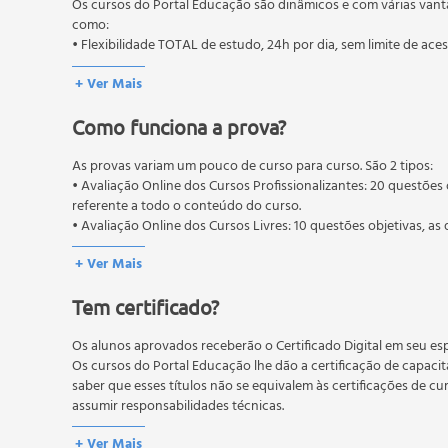
Os cursos do Portal Educação são dinâmicos e com várias vant
como:
• Flexibilidade TOTAL de estudo, 24h por dia, sem limite de ace
+ Ver Mais
Como funciona a prova?
As provas variam um pouco de curso para curso. São 2 tipos:
• Avaliação Online dos Cursos Profissionalizantes: 20 questões 
referente a todo o conteúdo do curso.
• Avaliação Online dos Cursos Livres: 10 questões objetivas, as 
conteúdo do curso.
+ Ver Mais
Os estudos, atividades e avaliações devem ser feitos dentro do
A média final deve ser igual ou superior a 60%
para a conclusão 
Tem certificado?
reprovação, o aluno poderá realizar novamente a prova dentro 
não possuem nova prova, atividades reflexivas e descritivas.
Os alunos aprovados receberão o Certificado Digital em seu esp
Os cursos do Portal Educação lhe dão a certificação de capaci
saber que esses títulos não se equivalem às certificações de cu
assumir responsabilidades técnicas.
+ Ver Mais