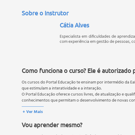
Sobre o Instrutor
Cátia Alves
Especialista em dificuldades de aprendiz
com experiência em gestão de pessoas, c
Como funciona o curso? Ele é autorizado 
Os cursos do Portal Educação te ensinam por intermédio da Ea
que estimulam a interatividade e a interação.
O Portal Educação oferece cursos livres, de atualização e quali
conhecimentos que permitam o desenvolvimento de novas comp
O MEC (Ministério da Educação), trata da política nacional de
+ Ver Mais
pós-graduação. Os cursos técnicos e profissionalizantes são au
Vou aprender mesmo?