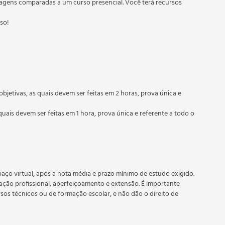
agens comparadas a um curso presencial. Você terá recursos
sso!
objetivas, as quais devem ser feitas em 2 horas, prova única e
quais devem ser feitas em 1 hora, prova única e referente a todo o
 prazo estipulado no calendário do curso.
e recebimento do certificado digital do curso. Em caso de
do período do curso quantas vezes desejar. Os cursos gratuitos
aço virtual, após a nota média e prazo mínimo de estudo exigido.
tação profissional, aperfeiçoamento e extensão. É importante
rsos técnicos ou de formação escolar, e não dão o direito de