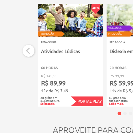
40 %
VIDEOAULA
PROMOÇÃO
PROMOÇÃO
PEDAGOGIA
PEDAGOGIA
Atividades Lúdicas
Dislexia e
60 HORAS
20 HORAS
R$ 149,99
R$ 99,99
R$ 89,99
R$ 59,9
12x de R$ 7,49
11x de R$ 5,
ou grátis em
ou grátis em
sua assinatura.
sua assinatura.
PORTAL PLAY
Saiba mais.
Saiba mais.
APROVEITE PARA CO