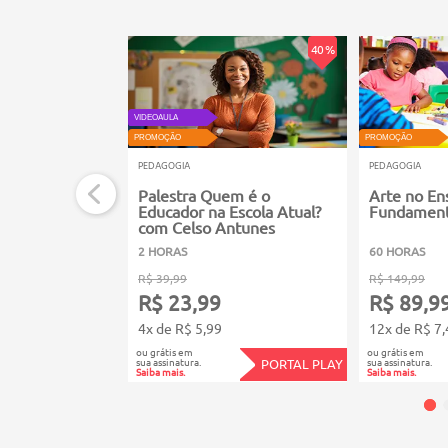
40 %
VIDEOAULA
PROMOÇÃO
PROMOÇÃO
PEDAGOGIA
PEDAGOGIA
Palestra Quem é o
Arte no En
Educador na Escola Atual?
Fundament
com Celso Antunes
2 HORAS
60 HORAS
R$ 39,99
R$ 149,99
R$ 23,99
R$ 89,9
4x de R$ 5,99
12x de R$ 7,
ou grátis em
ou grátis em
sua assinatura.
sua assinatura.
PORTAL PLAY
Saiba mais.
Saiba mais.