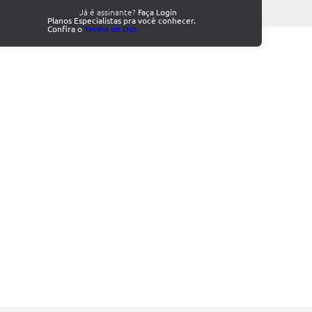
Já é assinante?
Faça Login
Planos Especialistas pra você conhecer.
Confira o
Termo de Uso.