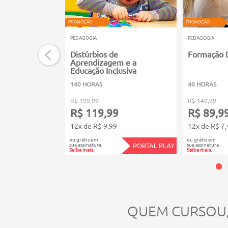
PROMOÇÃO
PROMOÇÃO
PEDAGOGIA
PEDAGOGIA
Distúrbios de
Formação 
Aprendizagem e a
Educação Inclusiva
140 HORAS
40 HORAS
R$ 199,99
R$ 149,99
R$ 119,99
R$ 89,9
12x de R$ 9,99
12x de R$ 7,
ou grátis em
ou grátis em
sua assinatura.
sua assinatura.
PORTAL PLAY
Saiba mais.
Saiba mais.
QUEM CURSOU