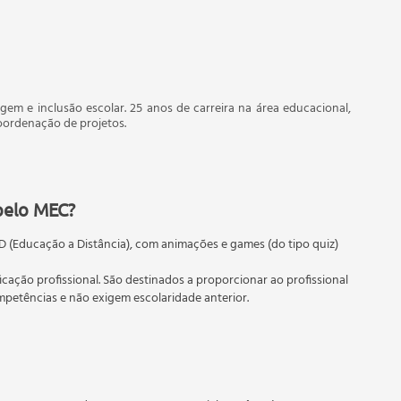
agem e inclusão escolar. 25 anos de carreira na área educacional,
oordenação de projetos.
pelo MEC?
D (Educação a Distância), com animações e games (do tipo quiz)
ficação profissional. São destinados a proporcionar ao profissional
etências e não exigem escolaridade anterior.
 educação em geral, mas autoriza apenas cursos de graduação e
torizados pelas Secretarias Estaduais de Educação.