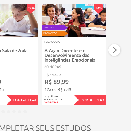
40 %
40 %
VIDEOAULA
VIDEOAULA
PROMOÇÃO
PROMOÇÃO
PEDAGOGIA
PEDAGOGIA
m Sala de Aula
A Ação Docente e o
Pedagogi
Desenvolvimento das
Inteligências Emocionais
60 HORAS
3 HORAS
R$ 149,99
R$ 39,99
9
R$ 89,99
R$ 23,
45
12x de R$ 7,49
4x de R$ 5
ou grátis em
ou grátis em
sua assinatura.
sua assinatura.
PORTAL PLAY
PORTAL PLAY
Saiba mais.
Saiba mais.
MPLETAR SEUS ESTUDOS