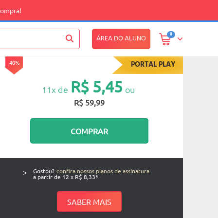
compra!
0
ÁREA DO ALUNO
-40%
PORTAL PLAY
R$ 5,45
11x de
ou
R$ 59,99
COMPRAR
>
Gostou?
confira nossos planos de assinatura
a partir de 12 x R$ 8,33*
SABER MAIS