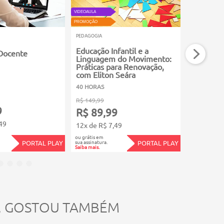
VIDEOAULA
PROMOÇÃO
PROMOÇÃO
PEDAGOGIA
PEDAGOGIA
Educação Infantil e a
Avaliaçã
Docente
Linguagem do Movimento:
Aprendi
Práticas para Renovação,
Básica Té
com Eliton Seára
Tecnológ
40 HORAS
20 HORAS
R$ 149,99
R$ 99,99
9
R$ 89,99
R$ 59,
49
12x de R$ 7,49
11x de R$
ou grátis em
ou grátis em
sua assinatura.
sua assinatura.
PORTAL PLAY
PORTAL PLAY
Saiba mais.
Saiba mais.
, GOSTOU TAMBÉM