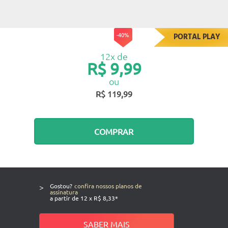
-40%
PORTAL PLAY
12x de
R$ 9,99
ou
R$ 119,99
COMPRAR
>
Gostou?
confira nossos planos de
assinatura
a partir de 12 x R$ 8,33*
SABER MAIS