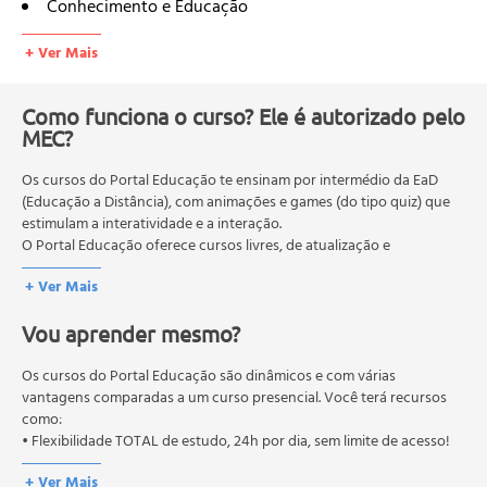
Conhecimento e Educação
Conhecendo processos de inclusão e exclusão digital
+ Ver Mais
Os processos de exclusão e inclusão digital na
sociedade brasileira
Processos que facilitam a inclusão digital
Como funciona o curso? Ele é autorizado pelo
MEC?
Alfabetização digital
As potencialidades sociais e cognitivas do uso da
Os cursos do Portal Educação te ensinam por intermédio da EaD
Internet na Educação
(Educação a Distância), com animações e games (do tipo quiz) que
As potencialidades de aprendizagem interativa e
estimulam a interatividade e a interação.
colaborativa na Internet
O Portal Educação oferece cursos livres, de atualização e
Os processos de seleção e resumo de informações para
qualificação profissional. São destinados a proporcionar ao
+ Ver Mais
profissional conhecimentos que permitam o desenvolvimento de
o uso da Internet
novas competências e não exigem escolaridade anterior.
Pensamento em Hipertexto e a Internet
Vou aprender mesmo?
O MEC (Ministério da Educação), trata da política nacional de
Teorias da Aprendizagem aliando-se ao uso da Internet
educação em geral, mas autoriza apenas cursos de graduação e
Teoria Comportamental
pós-graduação. Os cursos técnicos e profissionalizantes são
Os cursos do Portal Educação são dinâmicos e com várias
Teoria Cognitivista
autorizados pelas Secretarias Estaduais de Educação.
vantagens comparadas a um curso presencial. Você terá recursos
como:
Teoria Construtivista
• Flexibilidade TOTAL de estudo, 24h por dia, sem limite de acesso!
Teoria Inteligências Múltiplas
Pesquisas na Internet como recursos educativos
+ Ver Mais