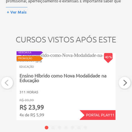
curso quantas vezes desejar. Os cursos gratuitos não possuem nova
profissional, aperfeiçoamento e extensão. É importante saber que
prova, atividades reflexivas e descritivas.
esses títulos não se equivalem às certificações de cursos técnicos ou
+ Ver Mais
de formação escolar, e não dão o direito de assumir
responsabilidades técnicas.
CURSOS VISTOS APÓS ESTE
VIDEOAULA
PROMOÇ
40 %
PROMOÇÃO
EDUCA
EDUCAÇÃO
ADI 
Ensino Híbrido como Nova Modalidade na
Educação
2011
311 HORAS
R$ 99
R$ 39,99
R$ 
R$ 23,99
11x d
4x de R$ 5,99
PORTAL PLAY11