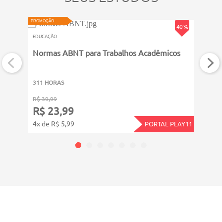
VIDEOAULA
PROMOÇÃO
PROMOÇ
40 %
EDUCAÇÃO
EDUCA
Normas ABNT para Trabalhos Acadêmicos
Leit
311 HORAS
411 
R$ 39,99
R$ 49
R$ 23,99
R$ 
4x de R$ 5,99
5x de
PORTAL PLAY11