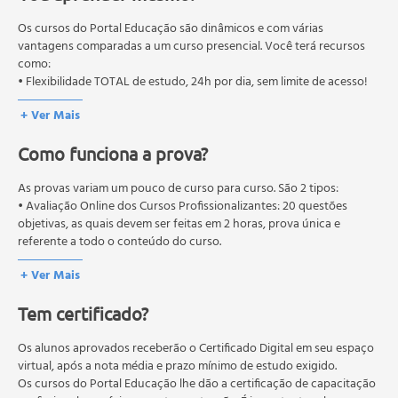
educação em geral, mas autoriza apenas cursos de graduação e
pós-graduação. Os cursos técnicos e profissionalizantes são
Os cursos do Portal Educação são dinâmicos e com várias
autorizados pelas Secretarias Estaduais de Educação.
vantagens comparadas a um curso presencial. Você terá recursos
como:
• Flexibilidade TOTAL de estudo, 24h por dia, sem limite de acesso!
+ Ver Mais
Como funciona a prova?
As provas variam um pouco de curso para curso. São 2 tipos:
• Avaliação Online dos Cursos Profissionalizantes: 20 questões
objetivas, as quais devem ser feitas em 2 horas, prova única e
referente a todo o conteúdo do curso.
• Avaliação Online dos Cursos Livres: 10 questões objetivas, as quais
+ Ver Mais
devem ser feitas em 1 hora, prova única e referente a todo o
conteúdo do curso.
Tem certificado?
Os estudos, atividades e avaliações devem ser feitos dentro do
prazo estipulado no calendário do curso.
A média final deve ser igual ou superior a 60%
Os alunos aprovados receberão o Certificado Digital em seu espaço
para a conclusão e
recebimento do certificado digital do curso. Em caso de reprovação,
virtual, após a nota média e prazo mínimo de estudo exigido.
o aluno poderá realizar novamente a prova dentro do período do
Os cursos do Portal Educação lhe dão a certificação de capacitação