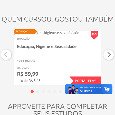
QUEM CURSOU, GOSTOU TAMBÉM
PROMOÇÃO
PROMOÇ
40 %
EDUCAÇÃO
EDUCA
Educação, Higiene e Sexualidade
Moni
1011 HORAS
6011
R$ 99,99
R$ 14
R$ 59,99
R$ 
11x de R$ 5,45
12x d
PORTAL PLAY11
APROVEITE PARA COMPLETAR
SEUS ESTUDOS