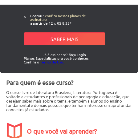
>
Gostou?
confira nossos planos de
assinatura
a partir de 12 x R$ 8,33*
SABER MAIS
Já é assinante?
Faça Login
Planos Especialistas pra você conhecer.
Confira o
Termo de Uso.
Para quem é esse curso?
O curso livre de Literatura Brasileira, Literatura Portuguesa é
voltado a estudantes e profissionais de pedagogia e educação, que
desejam saber mais sobre o tema, e também a alunos do ensino
fundamental e demais pessoas que tenham interesse em aprofundar
conceitos já estudados.
O que você vai aprender?