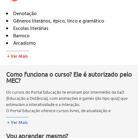
Denotação
Gêneros literários, épico, lírico e gramático
Escolas literárias
Barroco
Arcadismo
Romantismo
+ Ver Mais
Realismo
Simbolismo
Pré-modernismo
Como funciona o curso? Ele é autorizado pelo
MEC?
Modernismo
Trovadorismo
Os cursos do Portal Educação te ensinam por intermédio da EaD
Literatura informativa do Brasil
(Educação a Distância), com animações e games (do tipo quiz) que
Textos literários e não literários
estimulam a interatividade e a interação.
Conto
O Portal Educação oferece cursos livres, de atualização e
Teatro
qualificação profissional. São destinados a proporcionar ao
+ Ver Mais
profissional conhecimentos que permitam o desenvolvimento de
Poesia
novas competências e não exigem escolaridade anterior.
Métrica.
Vou aprender mesmo?
O MEC (Ministério da Educação), trata da política nacional de