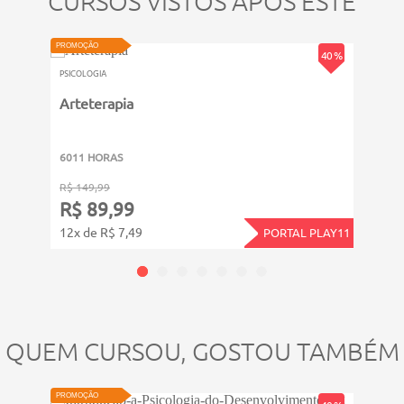
CURSOS VISTOS APÓS ESTE
VIDEOAU
PROMOÇÃO
PROMOÇ
40 %
PSICOLOGIA
PSICOL
Arteterapia
Cara
6011 HORAS
311 
R$ 149,99
R$ 39
R$ 89,99
R$ 
12x de R$ 7,49
4x de
PORTAL PLAY11
QUEM CURSOU, GOSTOU TAMBÉM
VIDEOAULA
PROMOÇÃO
PROMOÇ