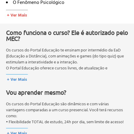
O Fenômeno Psicológico
Subjetividade, Identidade e Contexto Social
+ Ver Mais
Constituição da Subjetividade e Identidade
Identidade e Processo de Individuação
Identidade e Sintomas Sociais
Como funciona o curso? Ele é autorizado pelo
MEC?
O Papel das Instituições na Vida das Pessoas
O Processo de Institucionalização
Os cursos do Portal Educação te ensinam por intermédio da EaD
Instituições, Organizações e Grupos
(Educação a Distância), com animações e games (do tipo quiz) que
Instituições Totais
estimulam a interatividade e a interação.
Poder, Ideologia e Alienação
O Portal Educação oferece cursos livres, de atualização e
Categorias da Psicologia Social
qualificação profissional. São destinados a proporcionar ao
+ Ver Mais
profissional conhecimentos que permitam o desenvolvimento de
Percepção Social
novas competências e não exigem escolaridade anterior.
Atribuição de Causalidade
Vou aprender mesmo?
O MEC (Ministério da Educação), trata da política nacional de
Teoria das Representações Sociais
educação em geral, mas autoriza apenas cursos de graduação e
Abordagem Estrutural
pós-graduação. Os cursos técnicos e profissionalizantes são
Os cursos do Portal Educação são dinâmicos e com várias
Temas emergentes em Psicologia Social
autorizados pelas Secretarias Estaduais de Educação.
vantagens comparadas a um curso presencial. Você terá recursos
como:
Processo de Socialização, Grupos Sociais e Papéis
• Flexibilidade TOTAL de estudo, 24h por dia, sem limite de acesso!
Sociais
Contribuições e Intervenções da Psicologia Social
+ Ver Mais