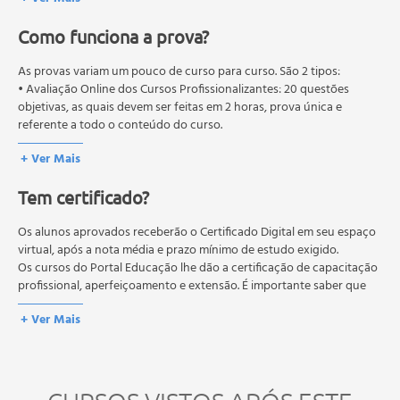
Na Escola
Como funciona a prova?
Atividade Clínica
Organizações
As provas variam um pouco de curso para curso. São 2 tipos:
Ação Comunitária.
• Avaliação Online dos Cursos Profissionalizantes: 20 questões
objetivas, as quais devem ser feitas em 2 horas, prova única e
referente a todo o conteúdo do curso.
• Avaliação Online dos Cursos Livres: 10 questões objetivas, as quais
+ Ver Mais
devem ser feitas em 1 hora, prova única e referente a todo o
conteúdo do curso.
Tem certificado?
Os estudos, atividades e avaliações devem ser feitos dentro do
prazo estipulado no calendário do curso.
A média final deve ser igual ou superior a 60%
Os alunos aprovados receberão o Certificado Digital em seu espaço
para a conclusão e
recebimento do certificado digital do curso. Em caso de reprovação,
virtual, após a nota média e prazo mínimo de estudo exigido.
o aluno poderá realizar novamente a prova dentro do período do
Os cursos do Portal Educação lhe dão a certificação de capacitação
curso quantas vezes desejar. Os cursos gratuitos não possuem nova
profissional, aperfeiçoamento e extensão. É importante saber que
prova, atividades reflexivas e descritivas.
esses títulos não se equivalem às certificações de cursos técnicos ou
+ Ver Mais
de formação escolar, e não dão o direito de assumir
responsabilidades técnicas.