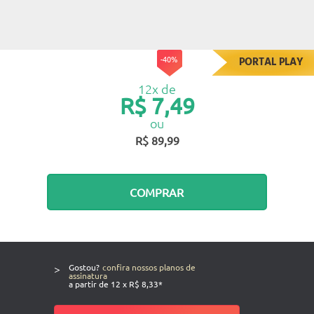
-40%
PORTAL PLAY
12x de
R$ 7,49
ou
R$ 89,99
COMPRAR
>
Gostou?
confira nossos planos de
assinatura
a partir de 12 x R$ 8,33*