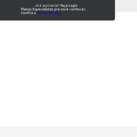
Já é assinante?
Faça Login
Planos Especialistas pra você conhecer.
Confira o
Termo de Uso.