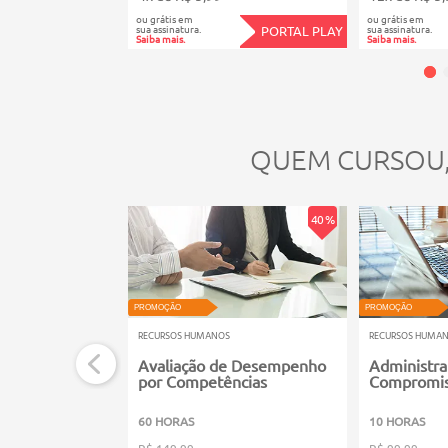
ou grátis em
ou grátis em
sua assinatura.
sua assinatura.
PORTAL PLAY
Saiba mais.
Saiba mais.
QUEM CURSOU
40 %
PROMOÇÃO
PROMOÇÃO
RECURSOS HUMANOS
RECURSOS HUMA
Avaliação de Desempenho
Administr
por Competências
Compromis
60 HORAS
10 HORAS
R$ 149,99
R$ 99,99