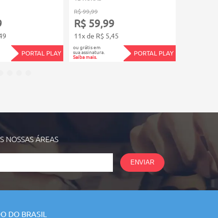
R$ 99,99
R$ 149,99
9
R$ 59,99
R$ 89,
49
11x de R$ 5,45
12x de R$
ou grátis em
ou grátis em
sua assinatura.
sua assinatura.
PORTAL PLAY
PORTAL PLAY
Saiba mais.
Saiba mais.
AS NOSSAS
ÁREAS
ENVIAR
O DO BRASIL