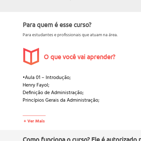
Para quem é esse curso?
Para estudantes e profissionais que atuam na área.
O que você vai aprender?
•Aula 01 – Introdução;
Henry Fayol;
Definição de Administração;
Princípios Gerais da Administração;
•Aula 02 – Capacidades do Operador de Rotinas Admini
+ Ver Mais
Unidade de Comando;
Remuneração;
Centralização e Descentralização;
Como funciona o curso? Ele é autorizado 