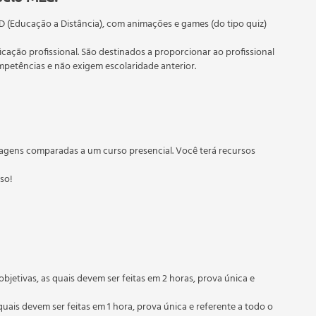
D (Educação a Distância), com animações e games (do tipo quiz)
ficação profissional. São destinados a proporcionar ao profissional
etências e não exigem escolaridade anterior.
 educação em geral, mas autoriza apenas cursos de graduação e
torizados pelas Secretarias Estaduais de Educação.
agens comparadas a um curso presencial. Você terá recursos
sso!
objetivas, as quais devem ser feitas em 2 horas, prova única e
quais devem ser feitas em 1 hora, prova única e referente a todo o