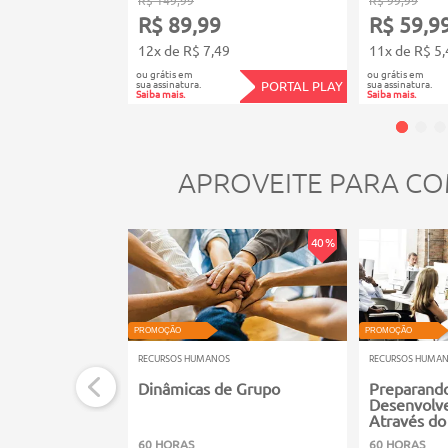
R$ 89,99
R$ 59,9
12x de R$ 7,49
11x de R$ 5,
ou grátis em
ou grátis em
sua assinatura.
sua assinatura.
PORTAL PLAY
Saiba mais.
Saiba mais.
APROVEITE PARA CO
40 %
PROMOÇÃO
PROMOÇÃO
RECURSOS HUMANOS
RECURSOS HUMA
Dinâmicas de Grupo
Preparand
Desenvolv
Através do
60 HORAS
60 HORAS