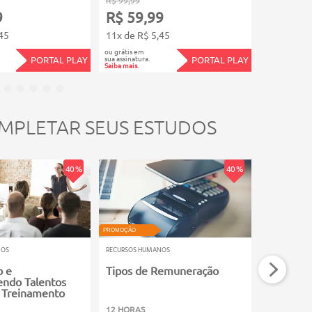
9
R$ 59,99
R$ 23,
45
11x de R$ 5,45
4x de R$ 5
ou grátis em
ou grátis em
sua assinatura.
sua assinatura.
PORTAL PLAY
PORTAL PLAY
Saiba mais.
Saiba mais.
MPLETAR SEUS ESTUDOS
40 %
40 %
PROMOÇÃO
PROMOÇÃO
NOS
RECURSOS HUMANOS
RECURSOS HU
o e
Tipos de Remuneração
Gestão d
endo Talentos
Organiza
 Treinamento
12 HORAS
60 HORAS