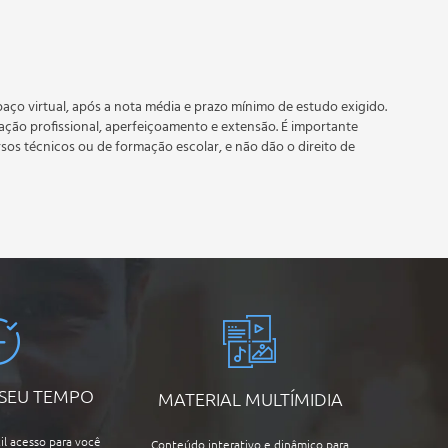
 prazo estipulado no calendário do curso.
e recebimento do certificado digital do curso. Em caso de
do período do curso quantas vezes desejar. Os cursos gratuitos
aço virtual, após a nota média e prazo mínimo de estudo exigido.
tação profissional, aperfeiçoamento e extensão. É importante
rsos técnicos ou de formação escolar, e não dão o direito de
Recursos Humanos;
manos;
 SEU TEMPO
MATERIAL MULTÍMIDIA
il acesso para você
Conteúdo interativo e dinâmico para