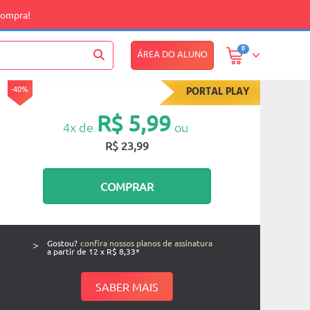
compra!
0
ÁREA DO ALUNO
-40%
PORTAL PLAY
R$ 5,99
4x de
ou
R$ 23,99
COMPRAR
>
Gostou?
confira nossos planos de assinatura
a partir de 12 x R$ 8,33*
SABER MAIS