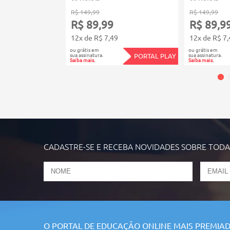
R$ 149,99
R$ 149,99
R$ 89,99
R$ 89,9
12x de R$ 7,49
12x de R$ 7,
ou grátis em
ou grátis em
sua assinatura.
sua assinatura.
PORTAL PLAY
Saiba mais.
Saiba mais.
CADASTRE-SE E RECEBA NOVIDADES SOBRE TOD
O PORTAL DE EDUCAÇÃO ONLINE MAIS PREMIAD