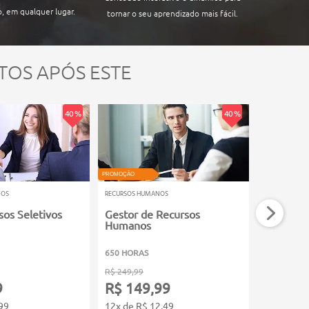
, em qualquer lugar.
tornar o seu aprendizado mais fácil.
TOS APÓS ESTE
40 %
40 %
VIDEOAULA
PROMOÇÃO
PROMOÇÃO
NOS
RECURSOS HUMANOS
RECURSOS HU
sos Seletivos
Gestor de Recursos
Administ
Humanos
Salários
650 HORAS
80 HORAS
R$ 249,99
R$ 199,99
9
R$ 149,99
R$ 119
99
12x de R$ 12,49
12x de R$