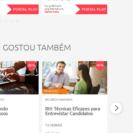
ou grátis em
ou grátis em
sua assinatura.
sua assinatura.
PORTAL PLAY
PORTAL PLAY
Saiba mais.
Saiba mais.
, GOSTOU TAMBÉM
40 %
40 %
VIDEOAULA
PROMOÇÃO
PROMOÇÃO
NOS
RECURSOS HUMANOS
RECURSOS HU
ando
RH: Técnicas Eficazes para
Administ
sos
Entrevistar Candidatos
Salários
12 HORAS
3 HORAS
R$ 99,99
R$ 39,99