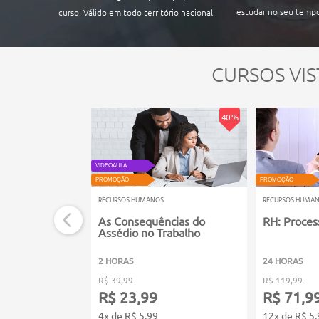
estudar no seu tempo
curso. Válido em todo território nacional.
CURSOS VIS
40 %
VIDEOAULA
PROMOÇÃO
PROMOÇÃO
RECURSOS HUMANOS
RECURSOS HUMA
As Consequências do
RH: Proces
Assédio no Trabalho
2 HORAS
24 HORAS
R$ 39,99
R$ 119,99
R$ 23,99
R$ 71,9
4x de R$ 5,99
12x de R$ 5,