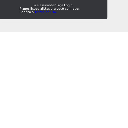
Já é assinante?
Faça Login
Planos Especialistas pra você conhecer.
Confira o
Termo de Uso.