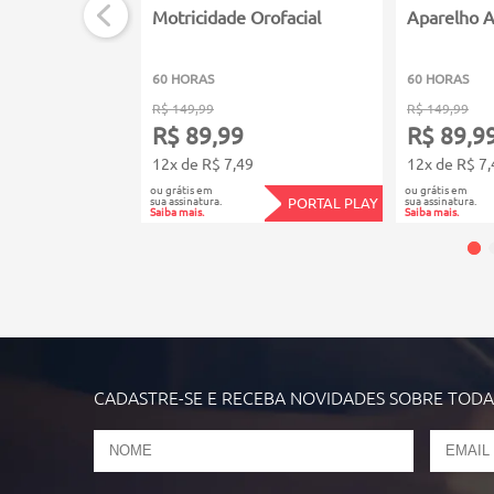
Motricidade Orofacial
Aparelho A
60 HORAS
60 HORAS
R$ 149,99
R$ 149,99
R$ 89,99
R$ 89,9
12x de R$ 7,49
12x de R$ 7,
ou grátis em
ou grátis em
sua assinatura.
sua assinatura.
PORTAL PLAY
Saiba mais.
Saiba mais.
CADASTRE-SE E RECEBA NOVIDADES SOBRE TOD