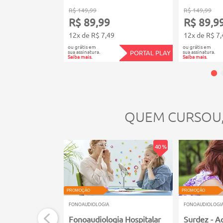
R$ 149,99
R$ 149,99
R$ 89,99
R$ 89,9
12x de R$ 7,49
12x de R$ 7,
ou grátis em
ou grátis em
sua assinatura.
sua assinatura.
PORTAL PLAY
Saiba mais.
Saiba mais.
QUEM CURSOU
40 %
PROMOÇÃO
PROMOÇÃO
FONOAUDIOLOGIA
FONOAUDIOLOGI
Fonoaudiologia Hospitalar
Surdez - A