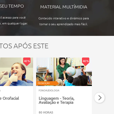
 SEU TEMPO
MATERIAL MULTÍMIDIA
il acesso para você
Conteúdo interativo e dinâmico para
, em qualquer lugar.
tornar o seu aprendizado mais fácil.
TOS APÓS ESTE
40 %
40 %
PROMOÇÃO
PROMOÇÃO
A
FONOAUDIOLOGIA
FONOAUDIOLO
e Orofacial
Linguagem - Teoria,
Técnicas 
Avaliação e Terapia
80 HORAS
60 HORAS