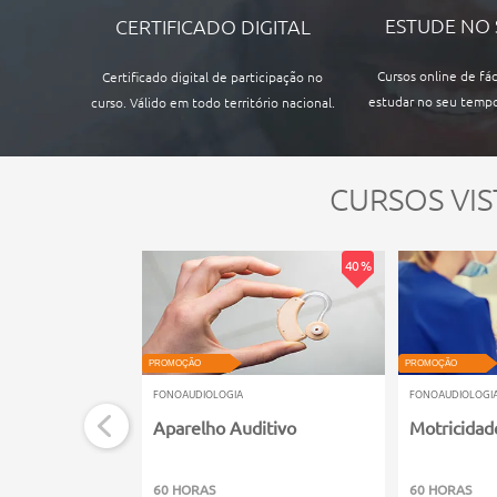
ESTUDE NO
CERTIFICADO DIGITAL
Cursos online de fác
Certificado digital de participação no
estudar no seu tempo
curso. Válido em todo território nacional.
CURSOS VIS
40 %
PROMOÇÃO
PROMOÇÃO
FONOAUDIOLOGIA
FONOAUDIOLOGI
Aparelho Auditivo
Motricidad
60 HORAS
60 HORAS