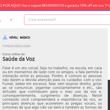
 POR AQUI? Use o cupom BEMVINDO10 e garanta 10% off em sua 1ª 
o
NÍVEL:
BÁSICO
FONOAUDIOLOGIA
Curso online de
Saúde da Voz
Falar é um ato social. Seja no trabalho, na escola, em casa
ou em momentos de lazer com os amigos, a fala permite a
interação entre as pessoas. Porém, é comum as pessoas
não darem a devida atenção para os cuidados com a voz.
Fumar, beber em excesso, falar sem respirar direito, gritar
ao se comunicar, pigarrear constantemente e etc., são
atitudes que contribuem para o mau uso da voz e,
consequentemente, surgimento de doenças. Neste
conteúdo você compreenderá a importância da voz, as
principais doenças que acometem as pregas vocais, os
sintomas de que algo não vai bem e também as formas de