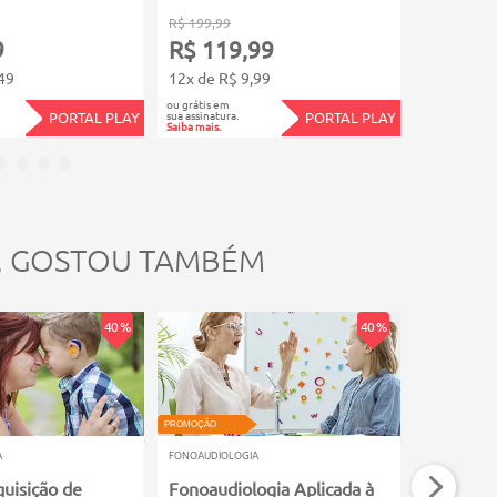
R$ 199,99
R$ 149,99
9
R$ 119,99
R$ 89,
49
12x de R$ 9,99
12x de R$
ou grátis em
ou grátis em
sua assinatura.
sua assinatura.
PORTAL PLAY
PORTAL PLAY
Saiba mais.
Saiba mais.
, GOSTOU TAMBÉM
40 %
40 %
PROMOÇÃO
PROMOÇÃO
A
FONOAUDIOLOGIA
FONOAUDIOLO
quisição de
Fonoaudiologia Aplicada à
Técnicas 