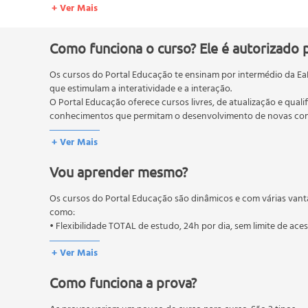
+ Ver Mais
2.2 - Mitos e verdades.
Como funciona o curso? Ele é autorizado 
Os cursos do Portal Educação te ensinam por intermédio da Ea
que estimulam a interatividade e a interação.
O Portal Educação oferece cursos livres, de atualização e quali
conhecimentos que permitam o desenvolvimento de novas comp
O MEC (Ministério da Educação), trata da política nacional de
+ Ver Mais
pós-graduação. Os cursos técnicos e profissionalizantes são au
Vou aprender mesmo?
Os cursos do Portal Educação são dinâmicos e com várias vant
como:
• Flexibilidade TOTAL de estudo, 24h por dia, sem limite de ace
+ Ver Mais
Como funciona a prova?