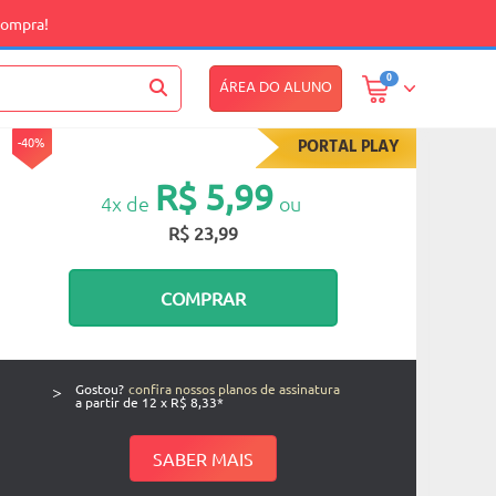
compra!
0
ÁREA DO ALUNO
-40%
PORTAL PLAY
R$ 5,99
4x de
ou
R$ 23,99
COMPRAR
>
Gostou?
confira nossos planos de assinatura
a partir de 12 x R$ 8,33*
SABER MAIS