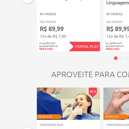
Linguagem 
60 HORAS
60 HORAS
R$ 149,99
R$ 149,99
R$ 89,99
R$ 89,9
12x de R$ 7,49
12x de R$ 7,
ou grátis em
ou grátis em
sua assinatura.
sua assinatura.
PORTAL PLAY
Saiba mais.
Saiba mais.
APROVEITE PARA CO
40 %
PROMOÇÃO
PROMOÇÃO
FONOAUDIOLOGIA
FONOAUDIOLOGI