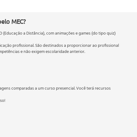
pelo MEC?
D (Educação a Distância), com animações e games (do tipo quiz)
ficação profissional. São destinados a proporcionar ao profissional
etências e não exigem escolaridade anterior.
 educação em geral, mas autoriza apenas cursos de graduação e
torizados pelas Secretarias Estaduais de Educação.
agens comparadas a um curso presencial. Você terá recursos
sso!