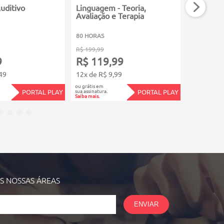
uditivo
Linguagem - Teoria,
Fonética
Avaliação e Terapia
80 HORAS
60 HORAS
R$ 199,99
R$ 149,99
9
R$ 119,99
R$ 89,
49
12x de R$ 9,99
12x de R$
ou grátis em
ou grátis em
sua assinatura.
sua assinatura.
PORTAL PLAY
PORTAL PLAY
Saiba mais.
Saiba mais.
AS NOSSAS
ÁREAS
ENVIAR