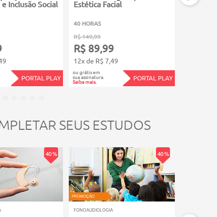
e Inclusão Social
Estética Facial
40 HORAS
60 HORAS
R$ 149,99
R$ 149,99
9
R$ 89,99
R$ 89,
49
12x de R$ 7,49
12x de R$
ou grátis em
ou grátis em
sua assinatura.
sua assinatura.
PORTAL PLAY
PORTAL PLAY
Saiba mais.
Saiba mais.
MPLETAR SEUS ESTUDOS
40 %
40 %
PROMOÇÃO
PROMOÇÃO
A
FONOAUDIOLOGIA
FONOAUDIOLO