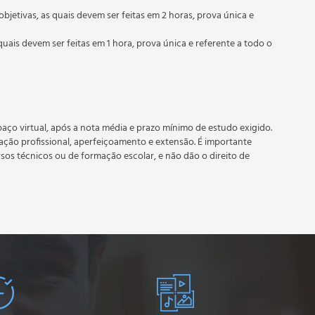
objetivas, as quais devem ser feitas em 2 horas, prova única e
quais devem ser feitas em 1 hora, prova única e referente a todo o
 prazo estipulado no calendário do curso.
e recebimento do certificado digital do curso. Em caso de
do período do curso quantas vezes desejar. Os cursos gratuitos
aço virtual, após a nota média e prazo mínimo de estudo exigido.
tação profissional, aperfeiçoamento e extensão. É importante
rsos técnicos ou de formação escolar, e não dão o direito de