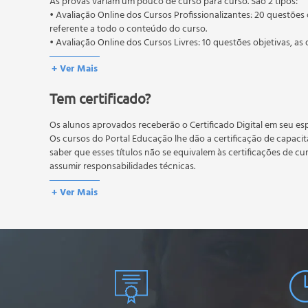
As provas variam um pouco de curso para curso. São 2 tipos:
• Avaliação Online dos Cursos Profissionalizantes: 20 questões 
referente a todo o conteúdo do curso.
• Avaliação Online dos Cursos Livres: 10 questões objetivas, as 
conteúdo do curso.
+ Ver Mais
Os estudos, atividades e avaliações devem ser feitos dentro do
A média final deve ser igual ou superior a 60%
para a conclusão 
Tem certificado?
reprovação, o aluno poderá realizar novamente a prova dentro 
não possuem nova prova, atividades reflexivas e descritivas.
Os alunos aprovados receberão o Certificado Digital em seu esp
Os cursos do Portal Educação lhe dão a certificação de capaci
saber que esses títulos não se equivalem às certificações de cu
assumir responsabilidades técnicas.
+ Ver Mais