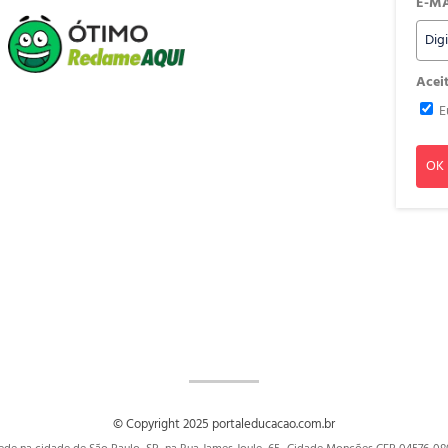
E-MA
Acei
E
OK
© Copyright 2025 portaleducacao.com.br