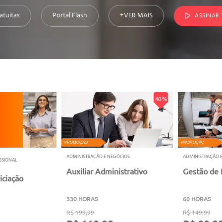
atuitas
Portal Flash
+VER MAIS
ASSINAR
40 %
PROMOÇÃO
PROMOÇÃO
ADMINISTRAÇÃO E NEGÓCIOS
ADMINISTRAÇÃO 
ISSIONAL
Auxiliar Administrativo
Gestão de 
iciação
330 HORAS
60 HORAS
R$ 199,99
R$ 149,99