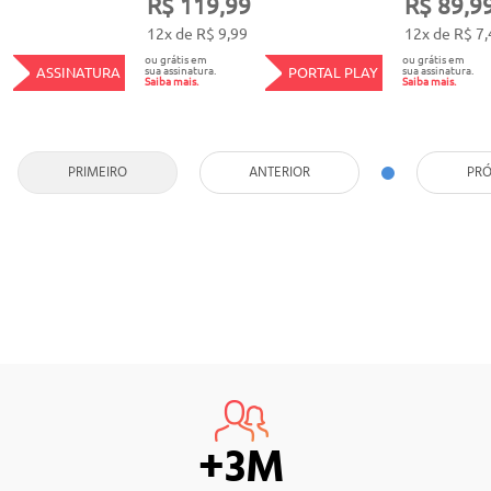
R$ 119,99
R$ 89,9
12x de R$ 9,99
12x de R$ 7,
ou grátis em
ou grátis em
sua assinatura.
sua assinatura.
ASSINATURA
PORTAL PLAY
Saiba mais.
Saiba mais.
PRIMEIRO
ANTERIOR
PR
+3M