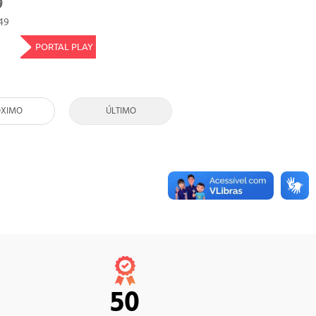
9
49
PORTAL PLAY
ÓXIMO
ÚLTIMO
50