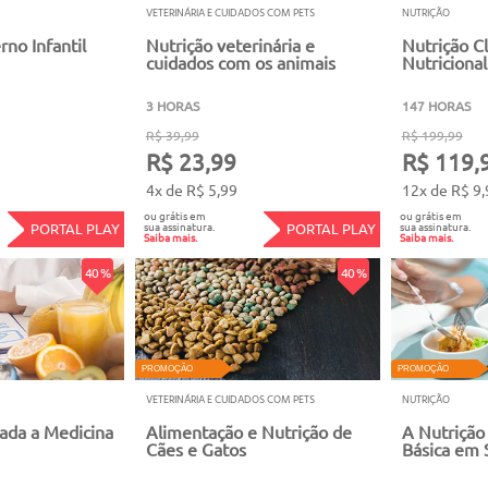
VETERINÁRIA E CUIDADOS COM PETS
NUTRIÇÃO
no Infantil
Nutrição veterinária e
Nutrição Cl
cuidados com os animais
Nutricional
3 HORAS
147 HORAS
R$ 39,99
R$ 199,99
R$ 23,99
R$ 119,
4x de R$ 5,99
12x de R$ 9,
ou grátis em
ou grátis em
sua assinatura.
sua assinatura.
PORTAL PLAY
PORTAL PLAY
Saiba mais.
Saiba mais.
40 %
40 %
PROMOÇÃO
PROMOÇÃO
VETERINÁRIA E CUIDADOS COM PETS
NUTRIÇÃO
cada a Medicina
Alimentação e Nutrição de
A Nutrição
Cães e Gatos
Básica em 