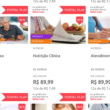
12x de R$ 7,49
12x de R$ 7,
ou grátis em
ou grátis em
sua assinatura.
sua assinatura.
PORTAL PLAY
PORTAL PLAY
Saiba mais.
Saiba mais.
40 %
40 %
VIDEOAULA
PROMOÇÃO
PROMOÇÃO
NUTRIÇÃO
NUTRIÇÃO
oso
Nutrição Clínica
Atendimen
60 HORAS
40 HORAS
R$ 149,99
R$ 149,99
R$ 89,99
R$ 89,9
12x de R$ 7,49
12x de R$ 7,
ou grátis em
ou grátis em
sua assinatura.
sua assinatura.
PORTAL PLAY
PORTAL PLAY
Saiba mais.
Saiba mais.
40 %
40 %