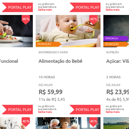
ou grátis em
ou grátis em
sua assinatura.
sua assinatura.
PORTAL PLAY
PORTAL PLAY
Saiba mais.
Saiba mais.
40 %
40 %
VIDEOAULA
PROMOÇÃO
PROMOÇÃO
MATERNIDADE E SAÚDE
NUTRIÇÃO
uncional
Alimentação do Bebê
Açúcar: Vi
10 HORAS
2 HORAS
R$ 99,99
R$ 39,99
R$ 59,99
R$ 23,9
11x de R$ 5,45
4x de R$ 5,9
ou grátis em
ou grátis em
sua assinatura.
sua assinatura.
PORTAL PLAY
PORTAL PLAY
Saiba mais.
Saiba mais.
40 %
40 %