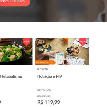
 TODOS OS CURSOS
40 %
40 %
PROMOÇÃO
NUTRIÇÃO
 Metabolismo
Nutrição e HIV
80 HORAS
R$ 199,99
9
R$ 119,99