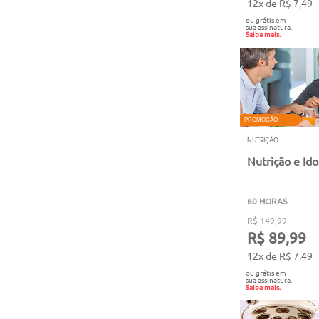
12x de R$ 7,49
ou grátis em
sua assinatura.
Saiba mais.
PROMOÇÃO
NUTRIÇÃO
Nutrição e Id
60 HORAS
R$ 149,99
R$ 89,99
12x de R$ 7,49
ou grátis em
sua assinatura.
Saiba mais.