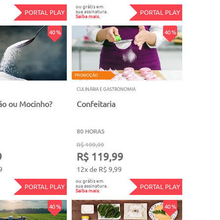
ou grátis em
sua assinatura.
PORTAL PLAY
PORTAL PLAY
Saiba mais.
40 %
40 %
PROMOÇÃO
CULINÁRIA E GASTRONOMIA
lão ou Mocinho?
Confeitaria
80 HORAS
R$ 199,99
9
R$ 119,99
9
12x de R$ 9,99
ou grátis em
sua assinatura.
PORTAL PLAY
PORTAL PLAY
Saiba mais.
40 %
40 %