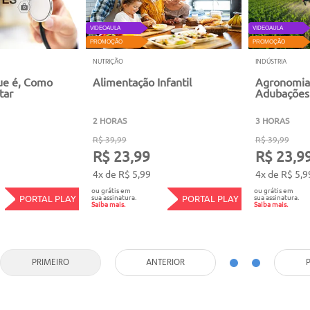
VIDEOAULA
VIDEOAULA
PROMOÇÃO
PROMOÇÃO
NUTRIÇÃO
INDÚSTRIA
ue é, Como
Alimentação Infantil
Agronomia
tar
Adubações
2 HORAS
3 HORAS
R$ 39,99
R$ 39,99
R$ 23,99
R$ 23,9
4x de R$ 5,99
4x de R$ 5,9
ou grátis em
ou grátis em
sua assinatura.
sua assinatura.
PORTAL PLAY
PORTAL PLAY
Saiba mais.
Saiba mais.
PRIMEIRO
ANTERIOR