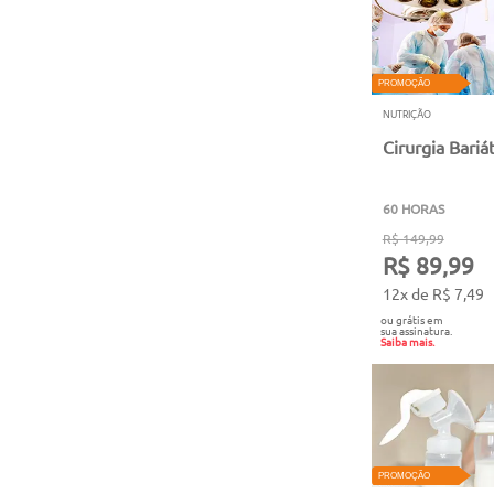
PROMOÇÃO
NUTRIÇÃO
Cirurgia Bariá
60 HORAS
R$ 149,99
R$ 89,99
12x de R$ 7,49
ou grátis em
sua assinatura.
Saiba mais.
PROMOÇÃO