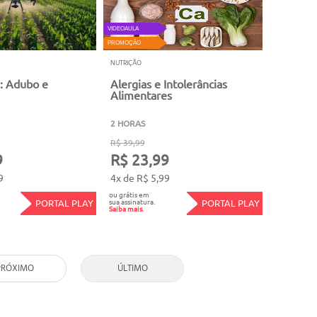
VIDEOAULA
PROMOÇÃO
NUTRIÇÃO
: Adubo e
Alergias e Intolerâncias
Alimentares
2 HORAS
R$ 39,99
9
R$ 23,99
9
4x de R$ 5,99
ou grátis em
sua assinatura.
PORTAL PLAY
PORTAL PLAY
Saiba mais.
PRÓXIMO
ÚLTIMO