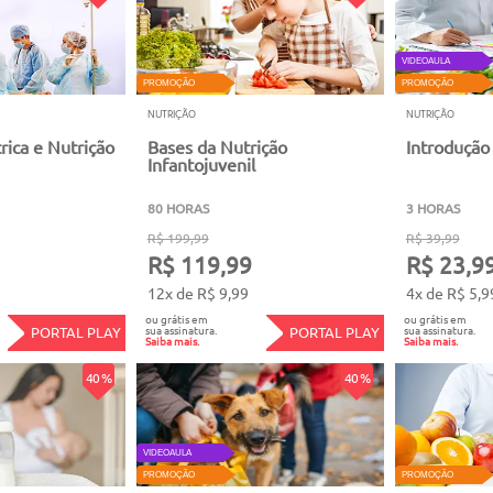
VIDEOAULA
PROMOÇÃO
PROMOÇÃO
NUTRIÇÃO
NUTRIÇÃO
trica e Nutrição
Bases da Nutrição
Introdução 
Infantojuvenil
80 HORAS
3 HORAS
R$ 199,99
R$ 39,99
R$ 119,99
R$ 23,9
12x de R$ 9,99
4x de R$ 5,9
ou grátis em
ou grátis em
sua assinatura.
sua assinatura.
PORTAL PLAY
PORTAL PLAY
Saiba mais.
Saiba mais.
40 %
40 %
VIDEOAULA
PROMOÇÃO
PROMOÇÃO