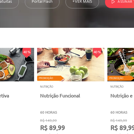
atuitas
Portal Flash
+VER MAIS
ASSINAR
40 %
40 %
PROMOÇÃO
PROMOÇÃO
NUTRIÇÃO
NUTRIÇÃO
rtiva
Nutrição Funcional
Nutrição e
60 HORAS
60 HORAS
R$ 149,99
R$ 149,99
R$ 89,99
R$ 89,9