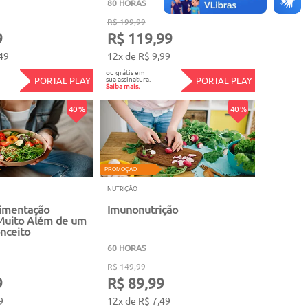
80 HORAS
R$ 199,99
9
R$ 119,99
49
12x de R$ 9,99
ou grátis em
sua assinatura.
PORTAL PLAY
PORTAL PLAY
Saiba mais.
40 %
40 %
PROMOÇÃO
NUTRIÇÃO
limentação
Imunonutrição
Muito Além de um
nceito
60 HORAS
R$ 149,99
9
R$ 89,99
9
12x de R$ 7,49