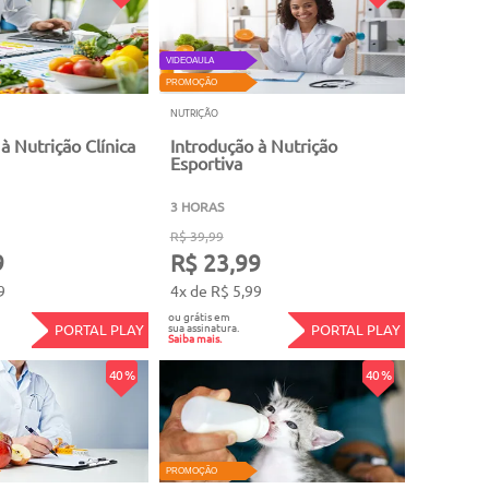
VIDEOAULA
PROMOÇÃO
NUTRIÇÃO
à Nutrição Clínica
Introdução à Nutrição
Esportiva
3 HORAS
R$ 39,99
9
R$ 23,99
9
4x de R$ 5,99
ou grátis em
sua assinatura.
PORTAL PLAY
PORTAL PLAY
Saiba mais.
40 %
40 %
PROMOÇÃO