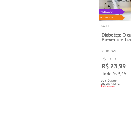
VIDEOAULA
PROMOÇÃO
SAÚDE
Diabetes: O q
Prevenir e Tra
2 HORAS
R$ 39,99
R$ 23,99
4x de R$ 5,99
ou grátis em
sua assinatura.
Saiba mais.