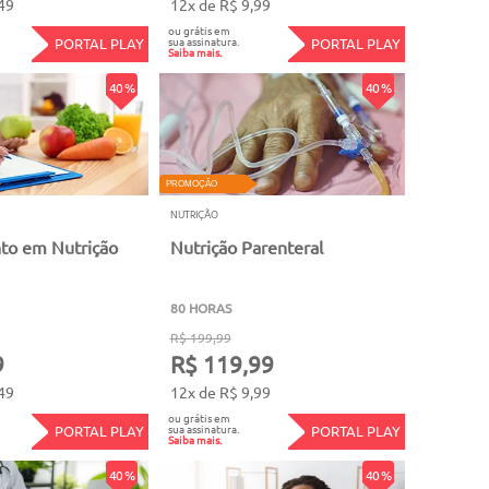
49
12x de R$ 9,99
ou grátis em
sua assinatura.
PORTAL PLAY
PORTAL PLAY
Saiba mais.
40 %
40 %
PROMOÇÃO
NUTRIÇÃO
to em Nutrição
Nutrição Parenteral
80 HORAS
R$ 199,99
9
R$ 119,99
49
12x de R$ 9,99
ou grátis em
sua assinatura.
PORTAL PLAY
PORTAL PLAY
Saiba mais.
40 %
40 %