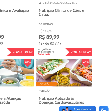
VETERINÁRIA E CUIDADOS COM PETS
ínica e Avaliação
Nutrição Clínica de Cães e
Gatos
60 HORAS
R$ 149,99
99
R$ 89,99
99
12x de R$ 7,49
ou grátis em
sua assinatura.
PORTAL PLAY
PORTAL PLAY
Saiba mais.
40 %
40 %
PROMOÇÃO
NUTRIÇÃO
 e a Atenção
Nutrição Aplicada às
Saúde
Doenças Cardiovasculares