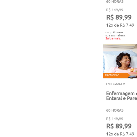
60 HORAS
R$ 149,99
R$ 89,99
12x de R$ 7,49
ou grátis em
sua assinatura.
Saiba mais.
PROMOÇÃO
ENFERMAGEM
Enfermagem e
Enteral e Pare
60 HORAS
R$ 149,99
R$ 89,99
12x de R$ 7,49