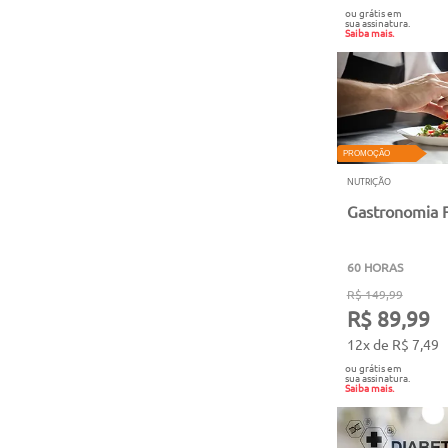
ou grátis em
sua assinatura.
Saiba mais.
PROMOÇÃO
NUTRIÇÃO
Gastronomia F
60 HORAS
R$ 149,99
R$ 89,99
12x de R$ 7,49
ou grátis em
sua assinatura.
Saiba mais.