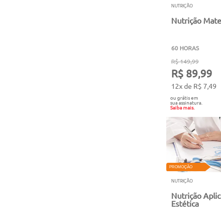
NUTRIÇÃO
Nutrição Mater
60 HORAS
R$ 149,99
R$ 89,99
12x de R$ 7,49
ou grátis em
sua assinatura.
Saiba mais.
PROMOÇÃO
NUTRIÇÃO
Nutrição Apli
Estética