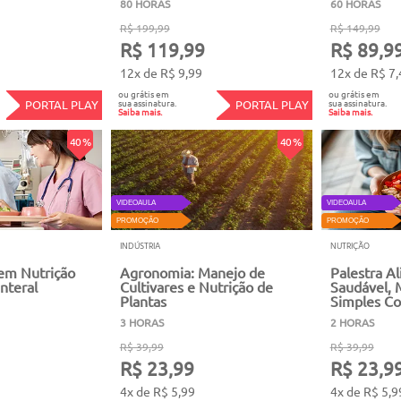
80 HORAS
60 HORAS
R$ 199,99
R$ 149,99
R$ 119,99
R$ 89,9
12x de R$ 9,99
12x de R$ 7,
ou grátis em
ou grátis em
sua assinatura.
sua assinatura.
PORTAL PLAY
PORTAL PLAY
Saiba mais.
Saiba mais.
40 %
40 %
VIDEOAULA
VIDEOAULA
PROMOÇÃO
PROMOÇÃO
INDÚSTRIA
NUTRIÇÃO
m Nutrição
Agronomia: Manejo de
Palestra A
nteral
Cultivares e Nutrição de
Saudável, 
Plantas
Simples Co
3 HORAS
2 HORAS
R$ 39,99
R$ 39,99
R$ 23,99
R$ 23,9
4x de R$ 5,99
4x de R$ 5,9