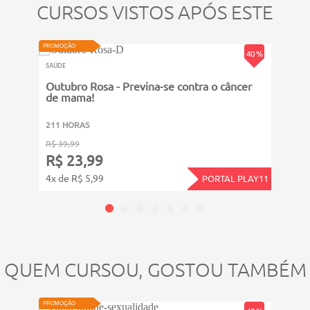
CURSOS VISTOS APÓS ESTE
- Tônus Autonômico;
NOVO
VIDEOAU
• Aula 06
PROMOÇÃO
PROMOÇ
40 %
- Fatores Humorais
SAÚDE
SAÚDE
- Ventilação Altera a PIT
Outubro Rosa - Previna-se contra o câncer
Intr
de mama!
e Ac
211 HORAS
311 
R$ 39,99
R$ 39
R$ 23,99
R$ 
4x de R$ 5,99
4x de
PORTAL PLAY11
QUEM CURSOU, GOSTOU TAMBÉM
VIDEOAU
PROMOÇÃO
PROMOÇ