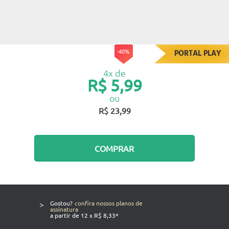
-40%
PORTAL PLAY
4x de
R$ 5,99
ou
R$ 23,99
COMPRAR
>
Gostou?
confira nossos planos de
assinatura
a partir de 12 x R$ 8,33*