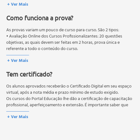
- Doença Pulmonar Obstrutiva Crônica;
+ Ver Mais
- Ventilação Mecânica na Asma;
- Estratégia Ventilatória;
Como funciona a prova?
- VM Domiciliar;
As provas variam um pouco de curso para curso. São 2 tipos:
- Síndrome do Desconforto Respiratório Agudo;
• Avaliação Online dos Cursos Profissionalizantes: 20 questões
- Heliox;
objetivas, as quais devem ser feitas em 2 horas, prova única e
- Desmame da Ventilação Mecânica;
referente a todo o conteúdo do curso.
- Critérios de Desmame: Como Eles são Úteis?;
• Avaliação Online dos Cursos Livres: 10 questões objetivas, as quais
+ Ver Mais
devem ser feitas em 1 hora, prova única e referente a todo o
conteúdo do curso.
• Aula 04
Tem certificado?
Os estudos, atividades e avaliações devem ser feitos dentro do
- Ventilação Mecânica em Pacientes com Falência
prazo estipulado no calendário do curso.
Cardíaca;
A média final deve ser igual ou superior a 60%
Os alunos aprovados receberão o Certificado Digital em seu espaço
para a conclusão e
- Determinantes do retorno Venoso;
recebimento do certificado digital do curso. Em caso de reprovação,
virtual, após a nota média e prazo mínimo de estudo exigido.
o aluno poderá realizar novamente a prova dentro do período do
Os cursos do Portal Educação lhe dão a certificação de capacitação
- Efeitos da PEEP sobre o Retorno Venoso;
curso quantas vezes desejar. Os cursos gratuitos não possuem nova
profissional, aperfeiçoamento e extensão. É importante saber que
prova, atividades reflexivas e descritivas.
esses títulos não se equivalem às certificações de cursos técnicos ou
• Aula 05
+ Ver Mais
de formação escolar, e não dão o direito de assumir
- Débito do Ventrículo Esquerdo;
responsabilidades técnicas.
- Estratégias de Manejo Ventilatório no Doente Crítico;
- Ventilação Espontânea é Exercício;