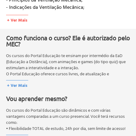
- Princípios da Ventilação Mecânica;
- Indicações da Ventilação Mecânica;
- Ventilação Mecânica Invasiva;
+ Ver Mais
- Respiração Fisiológica;
- Função Muscular;
- Noções de Mecânica Respiratória;
Como funciona o curso? Ele é autorizado pelo
- O Ciclo Ventilatório;
MEC?
- Modos de Ventilação Mecânica;
Os cursos do Portal Educação te ensinam por intermédio da EaD
- Ciclagem do Ventilador;
(Educação a Distância), com animações e games (do tipo quiz) que
estimulam a interatividade e a interação.
• Aula 02
O Portal Educação oferece cursos livres, de atualização e
- Modos Alternativos de Ventilação Mecânica;
qualificação profissional. São destinados a proporcionar ao
+ Ver Mais
profissional conhecimentos que permitam o desenvolvimento de
- Qual é o Modo?;
novas competências e não exigem escolaridade anterior.
- Ventilação Proporcional Assistida;
Vou aprender mesmo?
O MEC (Ministério da Educação), trata da política nacional de
- Aplicações Clínicas;
educação em geral, mas autoriza apenas cursos de graduação e
- Benefícios APRV e Modo Bifásico;
pós-graduação. Os cursos técnicos e profissionalizantes são
Os cursos do Portal Educação são dinâmicos e com várias
- Ventilação de Alta Frequência Oscilatória;
autorizados pelas Secretarias Estaduais de Educação.
vantagens comparadas a um curso presencial. Você terá recursos
como:
• Flexibilidade TOTAL de estudo, 24h por dia, sem limite de acesso!
• Aula 03