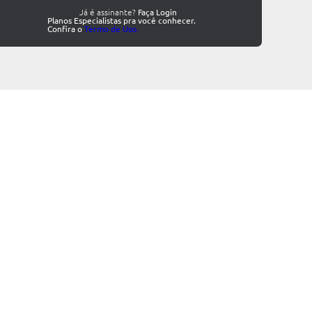
Já é assinante?
Faça Login
Planos Especialistas pra você conhecer.
Confira o
Termo de Uso.