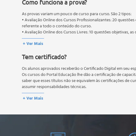
Como funciona a prova?
Autonomia do aluno
Inovação educacional
As provas variam um pouco de curso para curso. São 2 tipos:
• Avaliação Online dos Cursos Profissionalizantes: 20 questões 
referente a todo o conteúdo do curso.
• Avaliação Online dos Cursos Livres: 10 questões objetivas, as 
conteúdo do curso.
+ Ver Mais
Os estudos, atividades e avaliações devem ser feitos dentro do
A média final deve ser igual ou superior a 60%
para a conclusão 
Tem certificado?
reprovação, o aluno poderá realizar novamente a prova dentro 
não possuem nova prova, atividades reflexivas e descritivas.
Os alunos aprovados receberão o Certificado Digital em seu esp
Os cursos do Portal Educação lhe dão a certificação de capaci
saber que esses títulos não se equivalem às certificações de cu
assumir responsabilidades técnicas.
+ Ver Mais