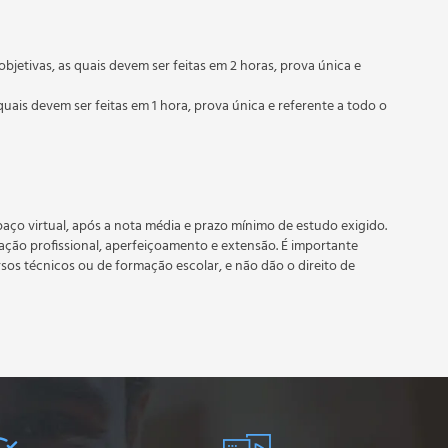
objetivas, as quais devem ser feitas em 2 horas, prova única e
quais devem ser feitas em 1 hora, prova única e referente a todo o
 prazo estipulado no calendário do curso.
e recebimento do certificado digital do curso. Em caso de
do período do curso quantas vezes desejar. Os cursos gratuitos
aço virtual, após a nota média e prazo mínimo de estudo exigido.
tação profissional, aperfeiçoamento e extensão. É importante
rsos técnicos ou de formação escolar, e não dão o direito de