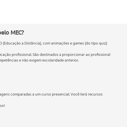
pelo MEC?
D (Educação a Distância), com animações e games (do tipo quiz)
ficação profissional. São destinados a proporcionar ao profissional
etências e não exigem escolaridade anterior.
 educação em geral, mas autoriza apenas cursos de graduação e
torizados pelas Secretarias Estaduais de Educação.
agens comparadas a um curso presencial. Você terá recursos
sso!
er