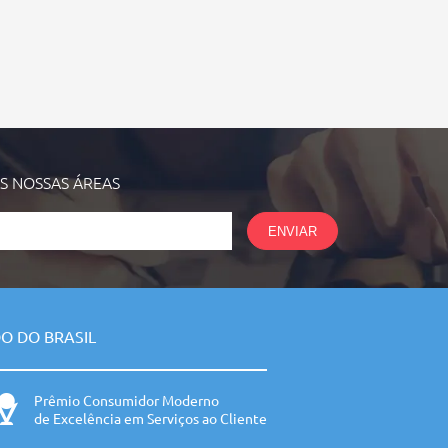
AS NOSSAS
ÁREAS
ENVIAR
O DO BRASIL
Prêmio Consumidor Moderno
de Excelência em Serviços ao Cliente