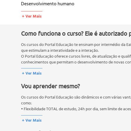
Desenvolvimento humano
Abordagem educacional
+ Ver Mais
Práticas pedagógicas
•Storytelling e Gamificação
Como funciona o curso? Ele é autorizado 
Narrativas no ensino
Os cursos do Portal Educação te ensinam por intermédio da Ea
Engajamento do aluno
que estimulam a interatividade e a interação.
Elementos de gamificação
O Portal Educação oferece cursos livres, de atualização e quali
Aplicações práticas
conhecimentos que permitam o desenvolvimento de novas comp
O MEC (Ministério da Educação), trata da política nacional de
+ Ver Mais
•Ensino Híbrido
pós-graduação. Os cursos técnicos e profissionalizantes são au
Conceito de ensino híbrido
Vou aprender mesmo?
Modelos de ensino
Tecnologia na educação
Os cursos do Portal Educação são dinâmicos e com várias vant
Planejamento pedagógico
como:
• Flexibilidade TOTAL de estudo, 24h por dia, sem limite de ace
•Novas Maneiras de Ensinar, Novas Formas de Aprend
+ Ver Mais
Educação contemporânea
Aprendizagem ativa