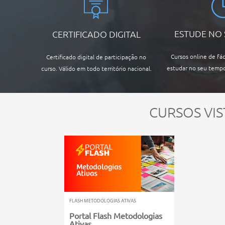
ESTUDE NO
CERTIFICADO DIGITAL
Cursos online de fác
Certificado digital de participação no
estudar no seu tempo
curso. Válido em todo território nacional.
CURSOS VIS
FLASH METODOLOGIAS ATIVAS
Portal Flash Metodologias
Ativas