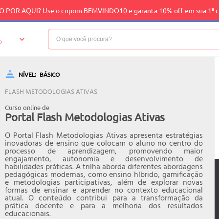
 POR AQUI? Use o cupom BEMVINDO10 e garanta 10% off em sua 1ª 
o
NÍVEL:
BÁSICO
FLASH METODOLOGIAS ATIVAS
Curso online de
Portal Flash Metodologias Ativas
O Portal Flash Metodologias Ativas apresenta estratégias
inovadoras de ensino que colocam o aluno no centro do
processo de aprendizagem, promovendo maior
engajamento, autonomia e desenvolvimento de
habilidades práticas. A trilha aborda diferentes abordagens
pedagógicas modernas, como ensino híbrido, gamificação
e metodologias participativas, além de explorar novas
formas de ensinar e aprender no contexto educacional
atual. O conteúdo contribui para a transformação da
prática docente e para a melhoria dos resultados
educacionais.