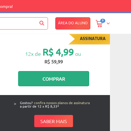
compra!
0
ÁREA DO ALUNO
ASSINATURA
R$ 4,99
12x de
ou
R$ 59,99
COMPRAR
>
Gostou?
confira nossos planos de assinatura
a partir de 12 x R$ 8,33*
SABER MAIS