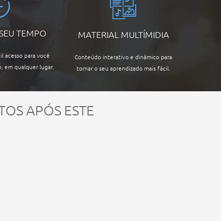
 SEU TEMPO
MATERIAL MULTÍMIDIA
il acesso para você
Conteúdo interativo e dinâmico para
, em qualquer lugar.
tornar o seu aprendizado mais fácil.
TOS APÓS ESTE