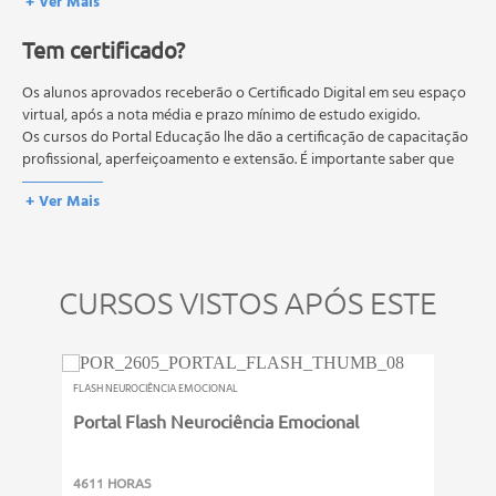
+ Ver Mais
devem ser feitas em 1 hora, prova única e referente a todo o
•Depressão (O que é, Como Prevenir e Tratar)
conteúdo do curso.
Conceito e causas
Tem certificado?
Os estudos, atividades e avaliações devem ser feitos dentro do
Sintomas
prazo estipulado no calendário do curso.
Diagnóstico
A média final deve ser igual ou superior a 60%
Os alunos aprovados receberão o Certificado Digital em seu espaço
para a conclusão e
Tratamentos
recebimento do certificado digital do curso. Em caso de reprovação,
virtual, após a nota média e prazo mínimo de estudo exigido.
o aluno poderá realizar novamente a prova dentro do período do
Os cursos do Portal Educação lhe dão a certificação de capacitação
Estratégias de prevenção
curso quantas vezes desejar. Os cursos gratuitos não possuem nova
profissional, aperfeiçoamento e extensão. É importante saber que
prova, atividades reflexivas e descritivas.
esses títulos não se equivalem às certificações de cursos técnicos ou
+ Ver Mais
de formação escolar, e não dão o direito de assumir
responsabilidades técnicas.
CURSOS VISTOS APÓS ESTE
FLASH NEUROCIÊNCIA EMOCIONAL
Portal Flash Neurociência Emocional
4611 HORAS