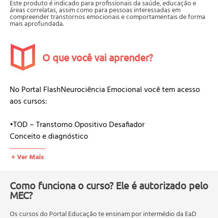
Este produto é indicado para profissionais da saúde, educação e
áreas correlatas, assim como para pessoas interessadas em
compreender transtornos emocionais e comportamentais de forma
mais aprofundada.
O que você vai aprender?
No Portal FlashNeurociência Emocional você tem acesso
aos cursos:
•TOD – Transtorno Opositivo Desafiador
Conceito e diagnóstico
Comportamentos opositores
+ Ver Mais
Fatores de risco
Intervenções comportamentais
Papel da família e da escola
Como funciona o curso? Ele é autorizado pelo
MEC?
•Transtorno Bipolar (O que é, Como Prevenir e Tratar)
Os cursos do Portal Educação te ensinam por intermédio da EaD