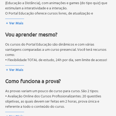
Conceito e tipos
(Educação a Distância), com animações e games (do tipo quiz) que
Episódios maníacos e depressivos
estimulam a interatividade e a interação.
Diagnóstico
O Portal Educação oferece cursos livres, de atualização e
Tratamentos
qualificação profissional. São destinados a proporcionar ao
+ Ver Mais
profissional conhecimentos que permitam o desenvolvimento de
Impactos no cotidiano
novas competências e não exigem escolaridade anterior.
Vou aprender mesmo?
O MEC (Ministério da Educação), trata da política nacional de
•Ansiedade ( O que é, Como Prevenir e Tratar)
educação em geral, mas autoriza apenas cursos de graduação e
Bases neurobiológicas da ansiedade
pós-graduação. Os cursos técnicos e profissionalizantes são
Os cursos do Portal Educação são dinâmicos e com várias
Sintomas e manifestações
autorizados pelas Secretarias Estaduais de Educação.
vantagens comparadas a um curso presencial. Você terá recursos
como:
Tipos de transtornos
• Flexibilidade TOTAL de estudo, 24h por dia, sem limite de acesso!
Tratamento e manejo
+ Ver Mais
•TDAH em Crianças e Adultos
Conceito e características
Como funciona a prova?
Diagnóstico
As provas variam um pouco de curso para curso. São 2 tipos:
Sintomas em diferentes fases da vida
• Avaliação Online dos Cursos Profissionalizantes: 20 questões
Intervenções e tratamento
objetivas, as quais devem ser feitas em 2 horas, prova única e
Impactos no aprendizado e trabalho
referente a todo o conteúdo do curso.
• Avaliação Online dos Cursos Livres: 10 questões objetivas, as quais