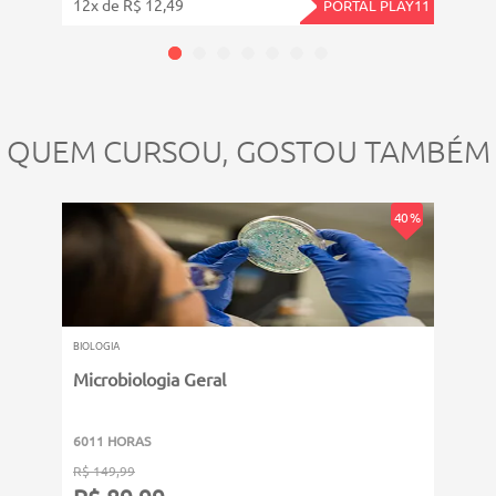
12x de R$ 12,49
4x de
PORTAL PLAY11
QUEM CURSOU, GOSTOU TAMBÉM
40 %
BIOLOGIA
BIOLOG
Microbiologia Geral
Biol
6011 HORAS
6011
R$ 149,99
R$ 14