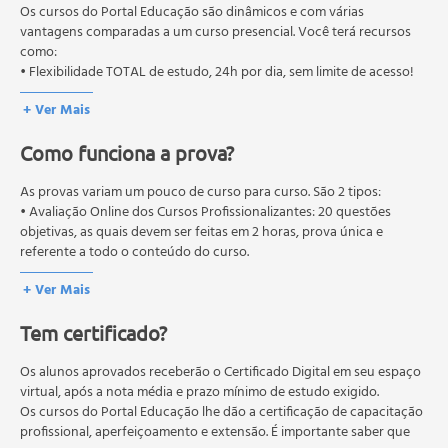
Retículo endoplasmático;
pós-graduação. Os cursos técnicos e profissionalizantes são
Os cursos do Portal Educação são dinâmicos e com várias
Complexo de golgi;
autorizados pelas Secretarias Estaduais de Educação.
vantagens comparadas a um curso presencial. Você terá recursos
como:
Citoesqueleto;
• Flexibilidade TOTAL de estudo, 24h por dia, sem limite de acesso!
Partes das plantas;
Raízes;
+ Ver Mais
Raízes aéreas;
Raízes subterrâneas;
Como funciona a prova?
Caule;
As provas variam um pouco de curso para curso. São 2 tipos:
Caules aéreos;
• Avaliação Online dos Cursos Profissionalizantes: 20 questões
Caules subterrâneos;
objetivas, as quais devem ser feitas em 2 horas, prova única e
Folhas;
referente a todo o conteúdo do curso.
Bases foliares;
• Avaliação Online dos Cursos Livres: 10 questões objetivas, as quais
+ Ver Mais
devem ser feitas em 1 hora, prova única e referente a todo o
Ápices foliares;
conteúdo do curso.
Margens foliares;
Tem certificado?
Os estudos, atividades e avaliações devem ser feitos dentro do
Formas das folhas;
prazo estipulado no calendário do curso.
Fotossíntese;
A média final deve ser igual ou superior a 60%
Os alunos aprovados receberão o Certificado Digital em seu espaço
para a conclusão e
Histórico da fotossíntese;
recebimento do certificado digital do curso. Em caso de reprovação,
virtual, após a nota média e prazo mínimo de estudo exigido.
o aluno poderá realizar novamente a prova dentro do período do
Os cursos do Portal Educação lhe dão a certificação de capacitação
Etapas da fotossíntese;
curso quantas vezes desejar. Os cursos gratuitos não possuem nova
profissional, aperfeiçoamento e extensão. É importante saber que
Fase fotoquímica;