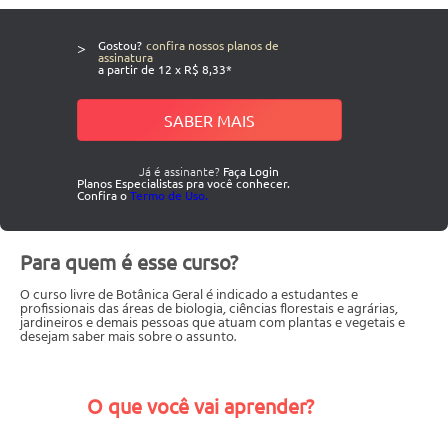
>
Gostou?
confira nossos planos de
assinatura
a partir de 12 x R$ 8,33*
SABER MAIS
Já é assinante?
Faça Login
Planos Especialistas pra você conhecer.
Confira o
Termo de Uso.
Para quem é esse curso?
O curso livre de Botânica Geral é indicado a estudantes e
profissionais das áreas de biologia, ciências florestais e agrárias,
jardineiros e demais pessoas que atuam com plantas e vegetais e
desejam saber mais sobre o assunto.
O que você vai aprender?