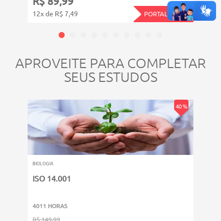
R$ 89,99
R$ 
12x de R$ 7,49
12x d
PORTAL PLAY11
APROVEITE PARA COMPLETAR
SEUS ESTUDOS
40 %
BIOLOGIA
BIOLOG
ISO 14.001
Micr
4011 HORAS
6011
R$ 149,99
R$ 14