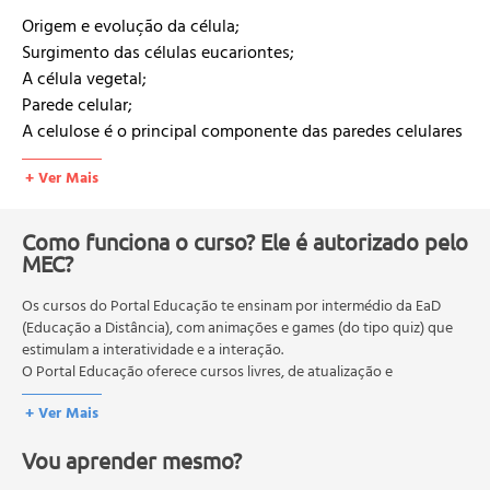
Origem e evolução da célula;
Surgimento das células eucariontes;
A célula vegetal;
Parede celular;
A celulose é o principal componente das paredes celulares
vegetais;
+ Ver Mais
Componentes da célula vegetal e suas respectivas
funções;
Núcleo;
Como funciona o curso? Ele é autorizado pelo
Membrana plasmática;
MEC?
Citoplasma;
Os cursos do Portal Educação te ensinam por intermédio da EaD
Citossol;
(Educação a Distância), com animações e games (do tipo quiz) que
Plastídios;
estimulam a interatividade e a interação.
Cloroplastos;
O Portal Educação oferece cursos livres, de atualização e
Mitocôndrias;
qualificação profissional. São destinados a proporcionar ao
+ Ver Mais
profissional conhecimentos que permitam o desenvolvimento de
Peroxissomos;
novas competências e não exigem escolaridade anterior.
Vacúolos;
Vou aprender mesmo?
O MEC (Ministério da Educação), trata da política nacional de
Ribossomos;
educação em geral, mas autoriza apenas cursos de graduação e