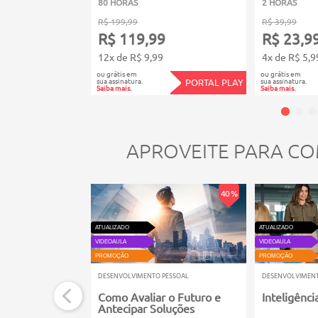
80 HORAS
2 HORAS
R$ 199,99
R$ 39,99
R$ 119,99
R$ 23,9
12x de R$ 9,99
4x de R$ 5,9
ou grátis em
ou grátis em
sua assinatura.
sua assinatura.
PORTAL PLAY
Saiba mais.
Saiba mais.
APROVEITE PARA CO
40 %
ATUALIZADO
ATUALIZADO
VIDEOAULA
VIDEOAULA
PROMOÇÃO
PROMOÇÃO
DESENVOLVIMENTO PESSOAL
DESENVOLVIMENT
Como Avaliar o Futuro e
Inteligênci
Antecipar Soluções