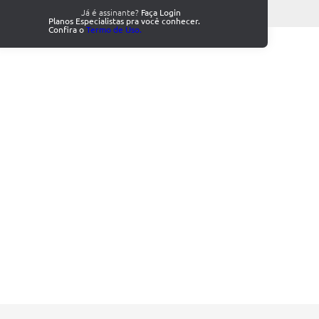
Já é assinante?
Faça Login
Planos Especialistas pra você conhecer.
Confira o
Termo de Uso.