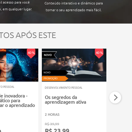
il acesso para você
Conteúdo interativo e dinâmico para
, em qualquer lugar.
tornar o seu aprendizado mais fácil.
TOS APÓS ESTE
40 %
40 %
NOVO
NOVO
PROMOÇÃO
PROMOÇÃO
O PESSOAL
DESENVOLVIMENTO PESSOAL
DESENVOLVIM
e inovadora -
Os segredos da
Competên
ático para
aprendizagem ativa
Multiplic
r o aprendizado
2 HORAS
2 HORAS
R$ 39,99
R$ 39,99
R$ 23,99
R$ 23,
9