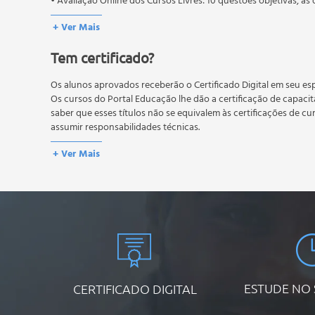
• Avaliação Online dos Cursos Livres: 10 questões objetivas, as 
conteúdo do curso.
+ Ver Mais
Os estudos, atividades e avaliações devem ser feitos dentro do
A média final deve ser igual ou superior a 60%
para a conclusão 
Tem certificado?
reprovação, o aluno poderá realizar novamente a prova dentro 
não possuem nova prova, atividades reflexivas e descritivas.
Os alunos aprovados receberão o Certificado Digital em seu esp
Os cursos do Portal Educação lhe dão a certificação de capaci
saber que esses títulos não se equivalem às certificações de cu
assumir responsabilidades técnicas.
+ Ver Mais
ESTUDE NO
CERTIFICADO DIGITAL