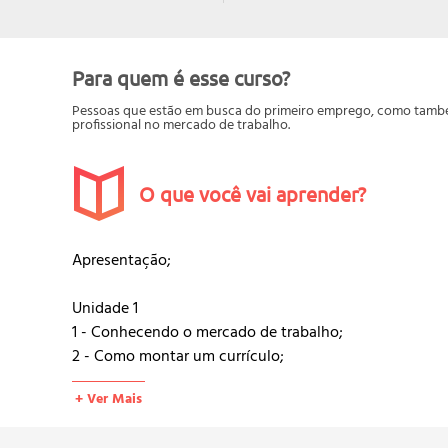
Para quem é esse curso?
Pessoas que estão em busca do primeiro emprego, como també
profissional no mercado de trabalho.
O que você vai aprender?
Apresentação;
Unidade 1
1 - Conhecendo o mercado de trabalho;
2 - Como montar um currículo;
3 - Como se comportar em uma entrevista de emprego
+ Ver Mais
4 - Etiqueta profissional.