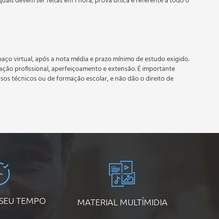
quais devem ser feitas em 1 hora, prova única e referente a todo o
 prazo estipulado no calendário do curso.
e recebimento do certificado digital do curso. Em caso de
do período do curso quantas vezes desejar. Os cursos gratuitos
aço virtual, após a nota média e prazo mínimo de estudo exigido.
tação profissional, aperfeiçoamento e extensão. É importante
rsos técnicos ou de formação escolar, e não dão o direito de
 SEU TEMPO
MATERIAL MULTÍMIDIA