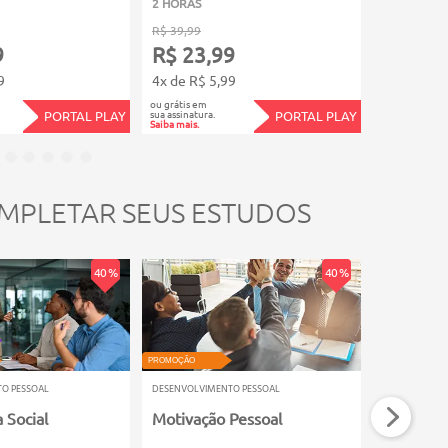
2 HORAS
2 HORAS
R$ 39,99
R$ 39,99
9
R$ 23,99
R$ 23,
9
4x de R$ 5,99
4x de R$ 5
ou grátis em
ou grátis em
sua assinatura.
sua assinatura.
PORTAL PLAY
PORTAL PLAY
Saiba mais.
Saiba mais.
MPLETAR SEUS ESTUDOS
40 %
40 %
VIDEOAULA
PROMOÇÃO
PROMOÇÃO
O PESSOAL
DESENVOLVIMENTO PESSOAL
DESENVOLVIM
a Social
Motivação Pessoal
Valores 
Mario Ser