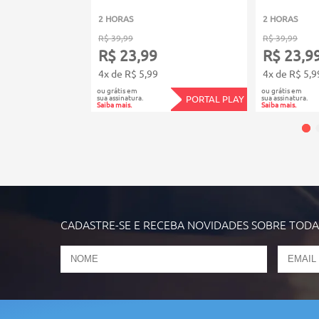
2 HORAS
2 HORAS
R$ 39,99
R$ 39,99
R$ 23,99
R$ 23,9
4x de R$ 5,99
4x de R$ 5,9
ou grátis em
ou grátis em
sua assinatura.
sua assinatura.
PORTAL PLAY
Saiba mais.
Saiba mais.
CADASTRE-SE E RECEBA NOVIDADES SOBRE TOD