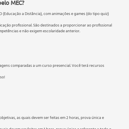
pelo MEC?
D (Educação a Distância), com animações e games (do tipo quiz)
ficação profissional. São destinados a proporcionar ao profissional
etências e não exigem escolaridade anterior.
 educação em geral, mas autoriza apenas cursos de graduação e
torizados pelas Secretarias Estaduais de Educação.
agens comparadas a um curso presencial. Você terá recursos
sso!
objetivas, as quais devem ser feitas em 2 horas, prova única e