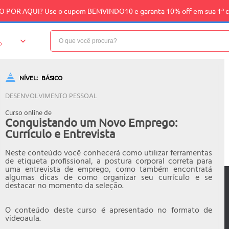
 POR AQUI? Use o cupom BEMVINDO10 e garanta 10% off em sua 1ª 
o
NÍVEL:
BÁSICO
DESENVOLVIMENTO PESSOAL
Curso online de
Conquistando um Novo Emprego:
Currículo e Entrevista
Neste conteúdo você conhecerá como utilizar ferramentas
de etiqueta profissional, a postura corporal correta para
uma entrevista de emprego, como também encontratá
algumas dicas de como organizar seu currículo e se
destacar no momento da seleção.
O conteúdo deste curso é apresentado no formato de
videoaula.