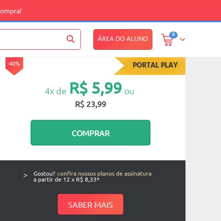
compra!
0
ÁREA DO ALUNO
-40%
PORTAL PLAY
R$ 5,99
4x de
ou
R$ 23,99
COMPRAR
>
Gostou?
confira nossos planos de assinatura
a partir de 12 x R$ 8,33*
SABER MAIS