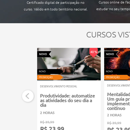
Cursos online de fác
Certificado digital de participação no
estudar no seu tempo
curso. Válido em todo território nacional.
CURSOS VIS
40 %
NOVO
NOVO
PROMOÇÃO
PROMOÇÃO
DESENVOLVIMENT
DESENVOLVIMENTO PESSOAL
Mentalidad
Produtividade: automatize
Um guia pr
as atividades do seu dia a
implementa
dia
contínuo
2 HORAS
2 HORAS
R$ 39,99
R$ 39,99
R$ 23,99
R$ 23,9