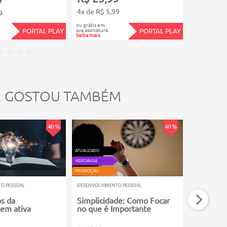
4x de R$ 5,99
4x de R$ 5
9
ou grátis em
ou grátis em
sua assinatura.
sua assinatura.
PORTAL PLAY
PORTAL PLAY
Saiba mais.
Saiba mais.
, GOSTOU TAMBÉM
40 %
40 %
ATUALIZADO
VIDEOAULA
VIDEOAULA
PROMOÇÃO
PROMOÇÃO
O PESSOAL
DESENVOLVIMENTO PESSOAL
DESENVOLVIM
s da
Simplicidade: Como Focar
Valores 
em ativa
no que é Importante
Mario Ser