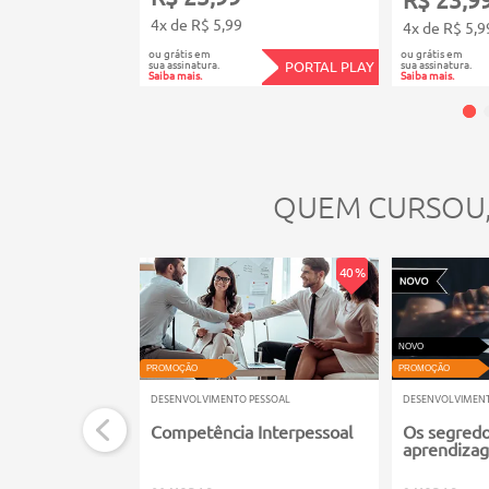
4x de R$ 5,99
4x de R$ 5,9
ou grátis em
ou grátis em
sua assinatura.
sua assinatura.
PORTAL PLAY
Saiba mais.
Saiba mais.
QUEM CURSOU
40 %
NOVO
PROMOÇÃO
PROMOÇÃO
DESENVOLVIMENTO PESSOAL
DESENVOLVIMENT
Competência Interpessoal
Os segredo
aprendizag