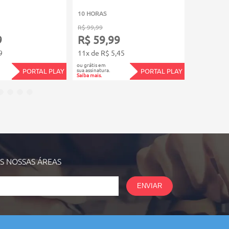
10 HORAS
2 HORAS
R$ 99,99
R$ 39,99
9
R$ 59,99
R$ 23,
9
11x de R$ 5,45
4x de R$ 5
ou grátis em
ou grátis em
sua assinatura.
sua assinatura.
PORTAL PLAY
PORTAL PLAY
Saiba mais.
Saiba mais.
AS NOSSAS
ÁREAS
ENVIAR