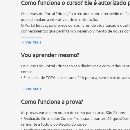
Como funciona o curso? Ele é autorizado 
Os cursos do Portal Educação te ensinam por intermédio da Ea
que estimulam a interatividade e a interação.
O Portal Educação oferece cursos livres, de atualização e quali
conhecimentos que permitam o desenvolvimento de novas comp
O MEC (Ministério da Educação), trata da política nacional de
+ Ver Mais
pós-graduação. Os cursos técnicos e profissionalizantes são au
Vou aprender mesmo?
Os cursos do Portal Educação são dinâmicos e com várias vant
como:
• Flexibilidade TOTAL de estudo, 24h por dia, sem limite de ace
+ Ver Mais
Como funciona a prova?
As provas variam um pouco de curso para curso. São 2 tipos:
• Avaliação Online dos Cursos Profissionalizantes: 20 questões 
referente a todo o conteúdo do curso.