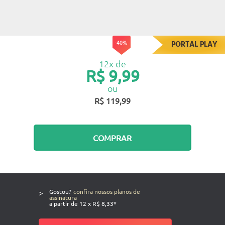
-40%
PORTAL PLAY
12x de
R$ 9,99
ou
R$ 119,99
COMPRAR
>
Gostou?
confira nossos planos de
assinatura
a partir de 12 x R$ 8,33*