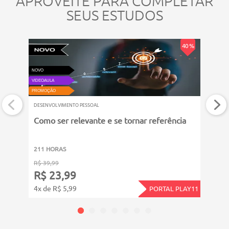
APROVEITE PARA COMPLETAR
SEUS ESTUDOS
VIDEOAU
40 %
PROMOÇ
DESENV
NOVO
VIDEOAULA
PROMOÇÃO
Orat
DESENVOLVIMENTO PESSOAL
Como ser relevante e se tornar referência
211 
211 HORAS
R$ 39
R$ 39,99
R$ 
R$ 23,99
4x de
4x de R$ 5,99
PORTAL PLAY11