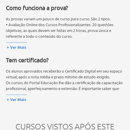
Como funciona a prova?
As provas variam um pouco de curso para curso. São 2 tipos:
• Avaliação Online dos Cursos Profissionalizantes: 20 questões
objetivas, as quais devem ser feitas em 2 horas, prova única e
referente a todo o conteúdo do curso.
• Avaliação Online dos Cursos Livres: 10 questões objetivas, as quais
+ Ver Mais
devem ser feitas em 1 hora, prova única e referente a todo o
conteúdo do curso.
Tem certificado?
Os estudos, atividades e avaliações devem ser feitos dentro do
prazo estipulado no calendário do curso.
A média final deve ser igual ou superior a 60%
Os alunos aprovados receberão o Certificado Digital em seu espaço
para a conclusão e
recebimento do certificado digital do curso. Em caso de reprovação,
virtual, após a nota média e prazo mínimo de estudo exigido.
o aluno poderá realizar novamente a prova dentro do período do
Os cursos do Portal Educação lhe dão a certificação de capacitação
curso quantas vezes desejar. Os cursos gratuitos não possuem nova
profissional, aperfeiçoamento e extensão. É importante saber que
prova, atividades reflexivas e descritivas.
esses títulos não se equivalem às certificações de cursos técnicos ou
+ Ver Mais
de formação escolar, e não dão o direito de assumir
responsabilidades técnicas.
CURSOS VISTOS APÓS ESTE