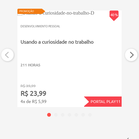
NOVO
PROMOÇÃO
40 %
DESENVOLVIMENTO PESSOAL
NOVO
Usando a curiosidade no trabalho
PROMOÇ
DESENV
Mult
211 HORAS
211 
R$ 39,99
R$ 39
R$ 23,99
R$ 
4x de R$ 5,99
4x de
PORTAL PLAY11