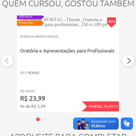
QUEM CURSOU, GOSTOU TAMBÉM
NOVO
VIDEOAULA
PROMOÇ
40 %
PROMOÇÃO
DESENV
DESENVOLVIMENTO PESSOAL
Comp
Oratória e Apresentações para Profissionais
211 
211 HORAS
R$ 39,99
R$ 39
R$ 23,99
R$ 
4x de R$ 5,99
4x de
PORTAL PLAY11