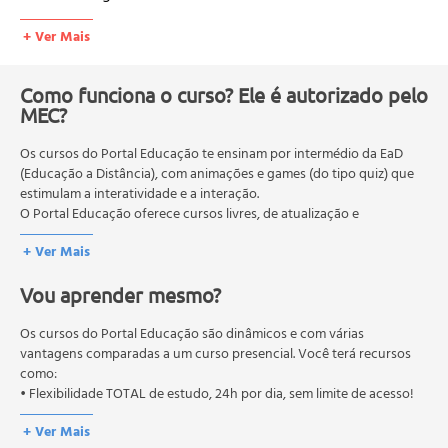
Autoestima
+ Ver Mais
Marketing pessoal
Qualidade de vida e a interação com a excelência
pessoal
Como funciona o curso? Ele é autorizado pelo
MEC?
O comportamento humano
Relacionamento
Os cursos do Portal Educação te ensinam por intermédio da EaD
Comportamento em grupo
(Educação a Distância), com animações e games (do tipo quiz) que
Equipes: o que é necessário mudar para conviver
estimulam a interatividade e a interação.
Marketing interpessoal
O Portal Educação oferece cursos livres, de atualização e
Ética nas relações
qualificação profissional. São destinados a proporcionar ao
+ Ver Mais
profissional conhecimentos que permitam o desenvolvimento de
O processo de comunicação
novas competências e não exigem escolaridade anterior.
Empatia
Vou aprender mesmo?
O MEC (Ministério da Educação), trata da política nacional de
Feedback.
educação em geral, mas autoriza apenas cursos de graduação e
pós-graduação. Os cursos técnicos e profissionalizantes são
Os cursos do Portal Educação são dinâmicos e com várias
autorizados pelas Secretarias Estaduais de Educação.
vantagens comparadas a um curso presencial. Você terá recursos
como:
• Flexibilidade TOTAL de estudo, 24h por dia, sem limite de acesso!
+ Ver Mais