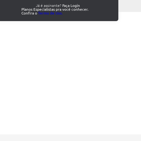
Já é assinante?
Faça Login
Planos Especialistas pra você conhecer.
Confira o
Termo de Uso.