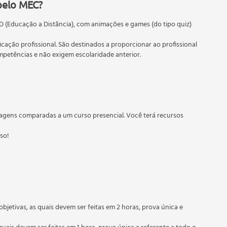
rs (100 - 1000);
pelo MEC?
D (Educação a Distância), com animações e games (do tipo quiz)
nitive;
ficação profissional. São destinados a proporcionar ao profissional
etências e não exigem escolaridade anterior.
 educação em geral, mas autoriza apenas cursos de graduação e
mative, interrogative and negative forms);
torizados pelas Secretarias Estaduais de Educação.
ble; Some/Any;
few/few and a little/little);
agens comparadas a um curso presencial. Você terá recursos
tween, next to and behind);
sso!
ive forms);
rrogative forms);
objetivas, as quais devem ser feitas em 2 horas, prova única e
 form), Prepositions (on, at);