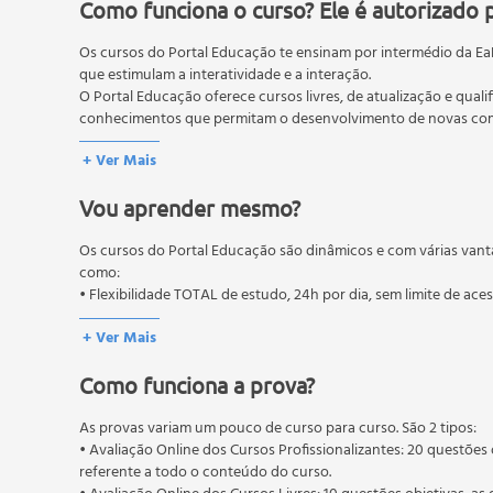
Lesson 1 - Demonstrative pronouns, How much?, Numbe
Como funciona o curso? Ele é autorizado 
Lesson 2 - Professions, Indefinite and definite articles;
Os cursos do Portal Educação te ensinam por intermédio da Ea
Lesson 3 - Family tree, Whose?; Possessive pronoun ge
que estimulam a interatividade e a interação.
Lesson 4 - Time and time expressions;
O Portal Educação oferece cursos livres, de atualização e quali
conhecimentos que permitam o desenvolvimento de novas comp
Unit 3;
O MEC (Ministério da Educação), trata da política nacional de
+ Ver Mais
Lesson 1 - Parts of the house, There is/There are (affir
pós-graduação. Os cursos técnicos e profissionalizantes são au
Lesson 2 - Food and ingredients, Countable/Uncounta
Vou aprender mesmo?
Lesson 3 - Adverbs of quantity (many, much, a lot of, a 
Os cursos do Portal Educação são dinâmicos e com várias vant
Unit 4;
como:
Lesson 1 - Plural, Prepositions (in, on, under, over, be
• Flexibilidade TOTAL de estudo, 24h por dia, sem limite de ace
Lesson 2 - Present continuous (affirmative form);
+ Ver Mais
Lesson 3 - Present continuous (negative and interrogat
Lesson 4 - Can (ability - affirmative, negative and inte
Como funciona a prova?
BASIC 2,
As provas variam um pouco de curso para curso. São 2 tipos:
• Avaliação Online dos Cursos Profissionalizantes: 20 questões 
Unit 1;
referente a todo o conteúdo do curso.
Lesson 1 - Days of the week, Simple present (affirmative