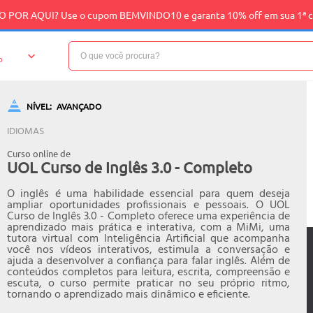
 POR AQUI? Use o cupom BEMVINDO10 e garanta 10% off em sua 1ª 
o
NÍVEL:
AVANÇADO
IDIOMAS
Curso online de
UOL Curso de Inglês 3.0 - Completo
O inglês é uma habilidade essencial para quem deseja
ampliar oportunidades profissionais e pessoais. O
UOL
Curso de Inglês 3.0
- Completo oferece uma experiência de
aprendizado mais prática e interativa, com a
MiMi
, uma
tutora virtual com Inteligência Artificial que acompanha
você nos vídeos interativos, estimula a conversação e
ajuda a desenvolver a confiança para falar inglês. Além de
conteúdos completos para leitura, escrita, compreensão e
escuta, o curso permite praticar no seu próprio ritmo,
tornando o aprendizado mais dinâmico e eficiente.