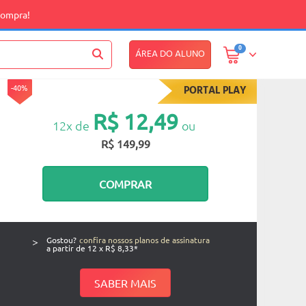
compra!
0
ÁREA DO ALUNO
-40%
PORTAL PLAY
R$ 12,49
12x de
ou
R$ 149,99
COMPRAR
>
Gostou?
confira nossos planos de assinatura
a partir de 12 x R$ 8,33*
SABER MAIS