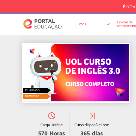
É NOVO
Central de
Cursos
Atendiment
ATUALIZADO
PROMOÇÃO
Curso disponível por:
Carga Horária:
365
dias
570
Horas