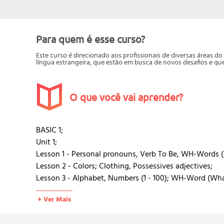
Para quem é esse curso?
Este curso é direcionado aos profissionais de diversas áreas 
língua estrangeira, que estão em busca de novos desafios e q
O que você vai aprender?
BASIC 1;
Unit 1;
Lesson 1 - Personal pronouns, Verb To Be, WH-Words
Lesson 2 - Colors; Clothing, Possessives adjectives;
Lesson 3 - Alphabet, Numbers (1 - 100); WH-Word (Wha
Lesson 4 - Countries, Places, Near/Far from;
+ Ver Mais
Unit 2;