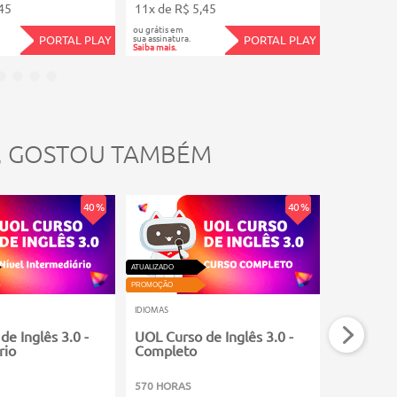
45
11x de R$ 5,45
12x de R$
ou grátis em
ou grátis em
sua assinatura.
sua assinatura.
PORTAL PLAY
PORTAL PLAY
Saiba mais.
Saiba mais.
 form);
, GOSTOU TAMBÉM
40 %
40 %
ATUALIZADO
ATUALIZADO
PROMOÇÃO
PROMOÇÃO
IDIOMAS
IDIOMAS
e Inglês 3.0 -
UOL Curso de Inglês 3.0 -
UOL Curso
rio
Completo
Avançad
570 HORAS
191 HORAS