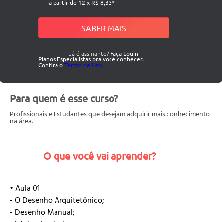
a partir de 12 x R$ 8,33*
SABER MAIS
Já é assinante?
Faça Login
Planos Especialistas pra você conhecer.
Confira o
Termo de Uso.
Para quem é esse curso?
Profissionais e Estudantes que desejam adquirir mais conhecimento
na área.
O que você vai aprender?
• Aula 01
- O Desenho Arquitetônico;
- Desenho Manual;