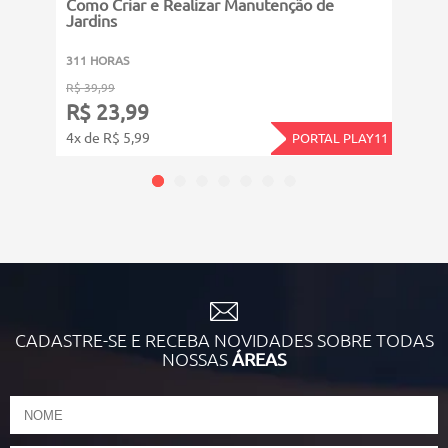
Como Criar e Realizar Manutenção de
Jardins
8011
311 HORAS
R$ 19
R$ 39,99
R$ 
R$ 23,99
12x d
4x de R$ 5,99
PORTAL PLAY11
CADASTRE-SE E RECEBA NOVIDADES SOBRE TODAS
NOSSAS
ÁREAS