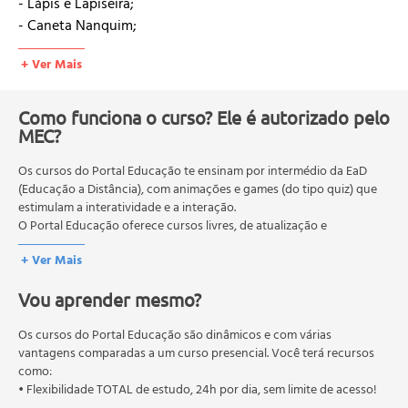
- Lápis e Lapiseira;
- Caneta Nanquim;
- Normógrafo e Aranha;
+ Ver Mais
- Papel;
- Esquadros;
- Compasso;
Como funciona o curso? Ele é autorizado pelo
- Gabaritos;
MEC?
- Curvas e Régua Flexível;
Os cursos do Portal Educação te ensinam por intermédio da EaD
- Escalímetro;
(Educação a Distância), com animações e games (do tipo quiz) que
- Prancha e Régua;
estimulam a interatividade e a interação.
- Desenho Auxiliado por Computador;
O Portal Educação oferece cursos livres, de atualização e
- Normas Técnicas;
qualificação profissional. São destinados a proporcionar ao
+ Ver Mais
profissional conhecimentos que permitam o desenvolvimento de
novas competências e não exigem escolaridade anterior.
• Aula 02
Vou aprender mesmo?
O MEC (Ministério da Educação), trata da política nacional de
- Dimensões e Formatos de Papel;
educação em geral, mas autoriza apenas cursos de graduação e
- Formatos;
pós-graduação. Os cursos técnicos e profissionalizantes são
Os cursos do Portal Educação são dinâmicos e com várias
- Legenda;
autorizados pelas Secretarias Estaduais de Educação.
vantagens comparadas a um curso presencial. Você terá recursos
como:
- Posição de Leitura;
• Flexibilidade TOTAL de estudo, 24h por dia, sem limite de acesso!
- Dobramento;