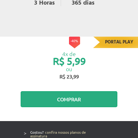
365
dias
3
Horas
-40%
PORTAL PLAY
4x de
R$ 5,99
ou
R$ 23,99
COMPRAR
>
Gostou?
confira nossos planos de
assinatura