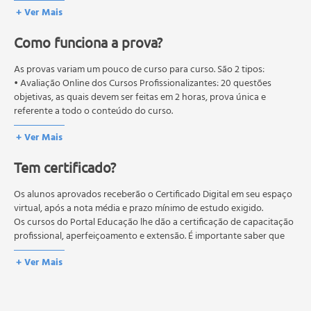
- O Traço Arquitetônico;
+ Ver Mais
- Letras, Números e Caracteres;
- Escalas;
Como funciona a prova?
As provas variam um pouco de curso para curso. São 2 tipos:
• Aula 03
• Avaliação Online dos Cursos Profissionalizantes: 20 questões
- Figuras Geométricas;
objetivas, as quais devem ser feitas em 2 horas, prova única e
- O Terreno;
referente a todo o conteúdo do curso.
- Projeto Arquitetônico;
• Avaliação Online dos Cursos Livres: 10 questões objetivas, as quais
+ Ver Mais
devem ser feitas em 1 hora, prova única e referente a todo o
? - A Composição da Planta Baixa;
conteúdo do curso.
- Representações de Elementos;
Tem certificado?
Os estudos, atividades e avaliações devem ser feitos dentro do
- Representação de Informações;
prazo estipulado no calendário do curso.
- Passo a Passo;
A média final deve ser igual ou superior a 60%
Os alunos aprovados receberão o Certificado Digital em seu espaço
para a conclusão e
recebimento do certificado digital do curso. Em caso de reprovação,
virtual, após a nota média e prazo mínimo de estudo exigido.
o aluno poderá realizar novamente a prova dentro do período do
Os cursos do Portal Educação lhe dão a certificação de capacitação
• Aula 04
curso quantas vezes desejar. Os cursos gratuitos não possuem nova
profissional, aperfeiçoamento e extensão. É importante saber que
- O Corte;
prova, atividades reflexivas e descritivas.
esses títulos não se equivalem às certificações de cursos técnicos ou
- Plano de Corte;
+ Ver Mais
de formação escolar, e não dão o direito de assumir
- A Indicação do Corte;
responsabilidades técnicas.
- Representação de Elementos em Corte;
- Passo a Passo para Desenhar Cortes;