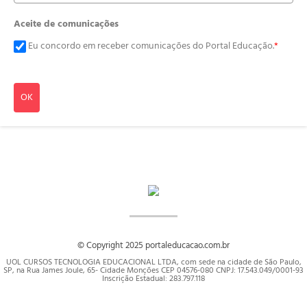
Aceite de comunicações
Eu concordo em receber comunicações do Portal Educação.
*
OK
© Copyright 2025 portaleducacao.com.br
UOL CURSOS TECNOLOGIA EDUCACIONAL LTDA, com sede na cidade de São Paulo,
SP, na Rua James Joule, 65- Cidade Monções CEP 04576-080 CNPJ: 17.543.049/0001-93
Inscrição Estadual: 283.797.118