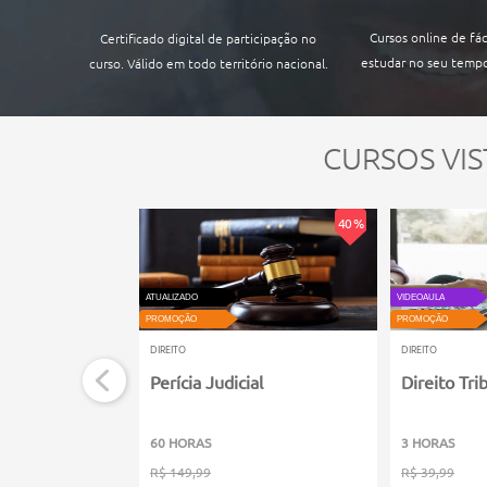
Cursos online de fác
Certificado digital de participação no
estudar no seu tempo
curso. Válido em todo território nacional.
CURSOS VIS
40 %
ATUALIZADO
VIDEOAULA
PROMOÇÃO
PROMOÇÃO
DIREITO
DIREITO
Perícia Judicial
Direito Tri
60 HORAS
3 HORAS
R$ 149,99
R$ 39,99