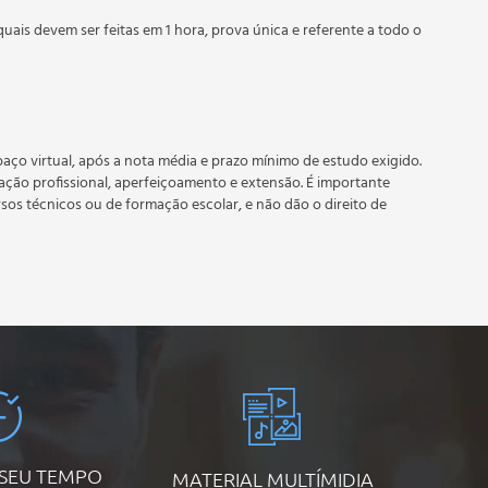
quais devem ser feitas em 1 hora, prova única e referente a todo o
 prazo estipulado no calendário do curso.
dia
e recebimento do certificado digital do curso. Em caso de
do período do curso quantas vezes desejar. Os cursos gratuitos
aço virtual, após a nota média e prazo mínimo de estudo exigido.
tação profissional, aperfeiçoamento e extensão. É importante
rsos técnicos ou de formação escolar, e não dão o direito de
 SEU TEMPO
MATERIAL MULTÍMIDIA