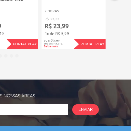
2 HORAS
3 HORAS
R$ 39,99
R$ 39,99
9
R$ 23,99
R$ 23,
49
4x de R$ 5,99
4x de R$ 5
ou grátis em
ou grátis em
sua assinatura.
sua assinatura.
PORTAL PLAY
PORTAL PLAY
Saiba mais.
Saiba mais.
AS NOSSAS
ÁREAS
ENVIAR