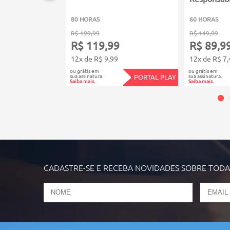
80 HORAS
60 HORAS
R$ 199,99
R$ 149,99
R$ 119,99
R$ 89,9
12x de R$ 9,99
12x de R$ 7,
ou grátis em
ou grátis em
sua assinatura.
sua assinatura.
PORTAL PLAY
Saiba mais.
Saiba mais.
CADASTRE-SE E RECEBA NOVIDADES SOBRE TOD