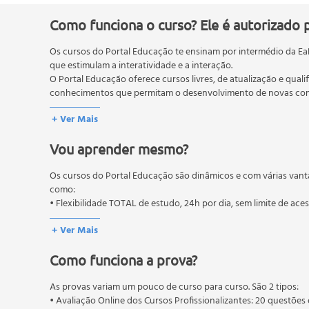
Computação forense em ambiente Linux
Perícia forense aplicada à informática
Como funciona o curso? Ele é autorizado 
Análise pericial
Os cursos do Portal Educação te ensinam por intermédio da Ea
Equipamento computacional utilizado como ferram
que estimulam a interatividade e a interação.
Equipamento computacional utilizado como meio pa
O Portal Educação oferece cursos livres, de atualização e quali
Principais ferramentas forenses
conhecimentos que permitam o desenvolvimento de novas comp
Computação forense e tratamento de incidentes
O MEC (Ministério da Educação), trata da política nacional de
+ Ver Mais
Análise forense em vírus e malwares
pós-graduação. Os cursos técnicos e profissionalizantes são au
Análise forense em redes
Vou aprender mesmo?
Metodologia para redação de laudos
Principais exames forenses em informática
Os cursos do Portal Educação são dinâmicos e com várias vant
Fases do exame forense em computação
como:
Crimes cometidos com o uso de equipamentos co
• Flexibilidade TOTAL de estudo, 24h por dia, sem limite de ace
O processo de investigação
+ Ver Mais
Evidência digital
Recuperação de dados e e-mails
Como funciona a prova?
Equipamentos e softwares
Peritos criminais
As provas variam um pouco de curso para curso. São 2 tipos:
• Avaliação Online dos Cursos Profissionalizantes: 20 questões 
Conceitos e técnicas da computação forense