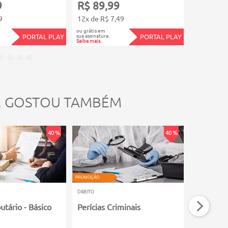
9
R$ 89,99
R$ 89,
9
12x de R$ 7,49
12x de R$
ou grátis em
ou grátis em
sua assinatura.
sua assinatura.
PORTAL PLAY
PORTAL PLAY
Saiba mais.
Saiba mais.
, GOSTOU TAMBÉM
40 %
40 %
PROMOÇÃO
PROMOÇÃO
DIREITO
DIREITO
butário - Básico
Perícias Criminais
Impostos
Estaduai