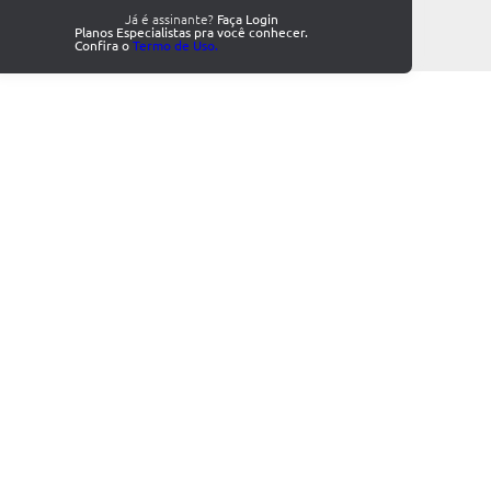
Já é assinante?
Faça Login
Planos Especialistas pra você conhecer.
Confira o
Termo de Uso.