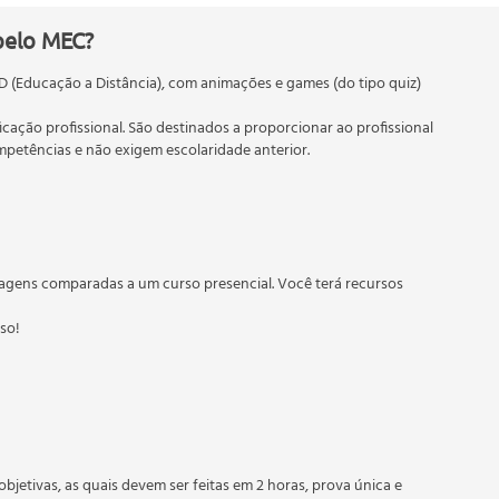
pelo MEC?
D (Educação a Distância), com animações e games (do tipo quiz)
enta de apoio aos crimes convencionais
ra a realização do crime
ficação profissional. São destinados a proporcionar ao profissional
etências e não exigem escolaridade anterior.
 educação em geral, mas autoriza apenas cursos de graduação e
torizados pelas Secretarias Estaduais de Educação.
agens comparadas a um curso presencial. Você terá recursos
mputacionais
sso!
objetivas, as quais devem ser feitas em 2 horas, prova única e