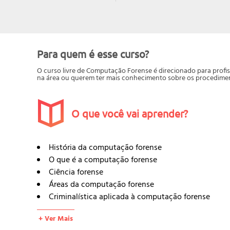
Para quem é esse curso?
O curso livre de Computação Forense é direcionado para profiss
na área ou querem ter mais conhecimento sobre os procediment
O que você vai aprender?
História da computação forense
O que é a computação forense
Ciência forense
Áreas da computação forense
Criminalística aplicada à computação forense
Introdução às tecnologias de virtualização
+ Ver Mais
Computação forense em ambiente Windows