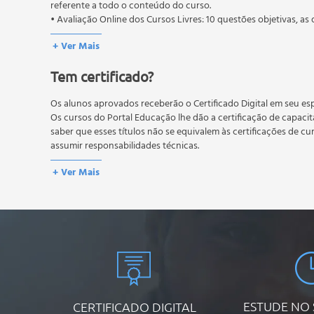
referente a todo o conteúdo do curso.
Aspectos legais
• Avaliação Online dos Cursos Livres: 10 questões objetivas, as 
Normas e auditoria
conteúdo do curso.
Ética e legislação
+ Ver Mais
Os estudos, atividades e avaliações devem ser feitos dentro do
Definição, técnicas e aplicação da cadeia de custó
A média final deve ser igual ou superior a 60%
para a conclusão 
Tem certificado?
reprovação, o aluno poderá realizar novamente a prova dentro 
Definição e apresentação da análise "ao vivo"
não possuem nova prova, atividades reflexivas e descritivas.
Definição e apresentação da análise "off-line".
Os alunos aprovados receberão o Certificado Digital em seu esp
Os cursos do Portal Educação lhe dão a certificação de capaci
saber que esses títulos não se equivalem às certificações de cu
assumir responsabilidades técnicas.
+ Ver Mais
ESTUDE NO
CERTIFICADO DIGITAL