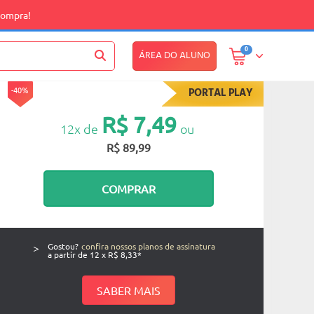
compra!
0
ÁREA DO ALUNO
-40%
PORTAL PLAY
R$ 7,49
12x de
ou
R$ 89,99
COMPRAR
>
Gostou?
confira nossos planos de assinatura
a partir de 12 x R$ 8,33*
SABER MAIS