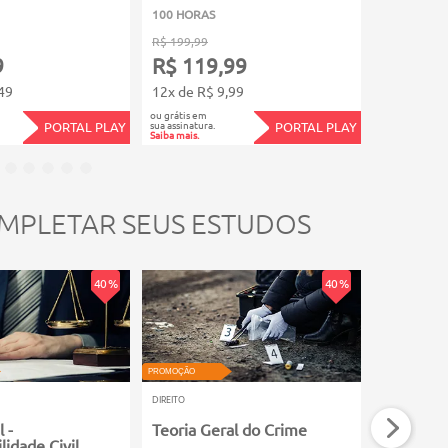
100 HORAS
4 HORAS
R$ 199,99
R$ 49,99
9
R$ 119,99
R$ 29,
49
12x de R$ 9,99
5x de R$ 5
ou grátis em
ou grátis em
sua assinatura.
sua assinatura.
PORTAL PLAY
PORTAL PLAY
Saiba mais.
Saiba mais.
MPLETAR SEUS ESTUDOS
40 %
40 %
VIDEOAULA
PROMOÇÃO
PROMOÇÃO
DIREITO
DIREITO
l -
Teoria Geral do Crime
Elaboraç
idade Civil