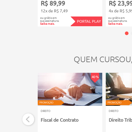
R$ 89,99
R$ 23,9
12x de R$ 7,49
4x de R$ 5,9
ou grátis em
ou grátis em
sua assinatura.
sua assinatura.
PORTAL PLAY
Saiba mais.
Saiba mais.
QUEM CURSOU
40 %
PROMOÇÃO
PROMOÇÃO
DIREITO
DIREITO
Fiscal de Contrato
Direito Tri