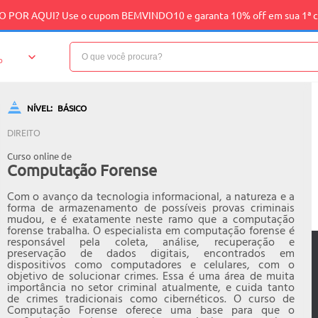
 POR AQUI? Use o cupom BEMVINDO10 e garanta 10% off em sua 1ª 
o
NÍVEL:
BÁSICO
DIREITO
Curso online de
Computação Forense
Com o avanço da tecnologia informacional, a natureza e a
forma de armazenamento de possíveis provas criminais
mudou, e é exatamente neste ramo que a computação
forense trabalha. O especialista em computação forense é
responsável pela coleta, análise, recuperação e
preservação de dados digitais, encontrados em
dispositivos como computadores e celulares, com o
objetivo de solucionar crimes. Essa é uma área de muita
importância no setor criminal atualmente, e cuida tanto
de crimes tradicionais como cibernéticos. O curso de
Computação Forense oferece uma base para que o