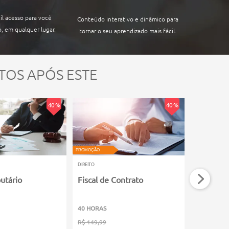
il acesso para você
Conteúdo interativo e dinâmico para
, em qualquer lugar.
tornar o seu aprendizado mais fácil.
TOS APÓS ESTE
40 %
40 %
PROMOÇÃO
PROMOÇÃO
DIREITO
DIREITO
butário
Fiscal de Contrato
Computa
40 HORAS
60 HORAS
R$ 149,99
R$ 149,99