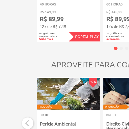
40 HORAS
60 HORAS
R$ 149,99
R$ 149,99
R$ 89,99
R$ 89,9
12x de R$ 7,49
12x de R$ 7,
ou grátis em
ou grátis em
sua assinatura.
sua assinatura.
PORTAL PLAY
Saiba mais.
Saiba mais.
APROVEITE PARA CO
40 %
PROMOÇÃO
PROMOÇÃO
DIREITO
DIREITO
Perícia Ambiental
Direito Civi
Responsabil