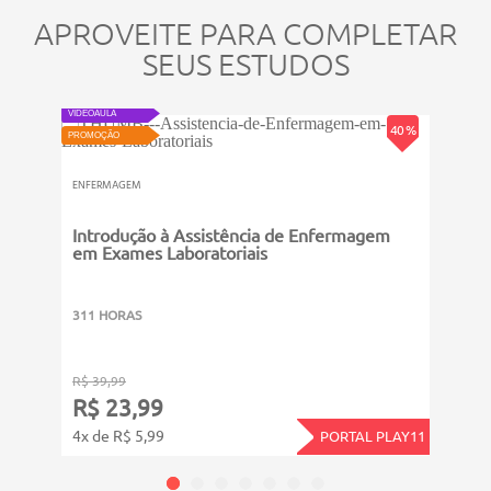
APROVEITE PARA COMPLETAR
SEUS ESTUDOS
VIDEOAULA
PROMOÇ
40 %
PROMOÇÃO
ENFER
ENFERMAGEM
Epid
Introdução à Assistência de Enfermagem
em Exames Laboratoriais
6011
311 HORAS
R$ 39,99
R$ 14
R$ 23,99
R$ 
4x de R$ 5,99
12x d
PORTAL PLAY11