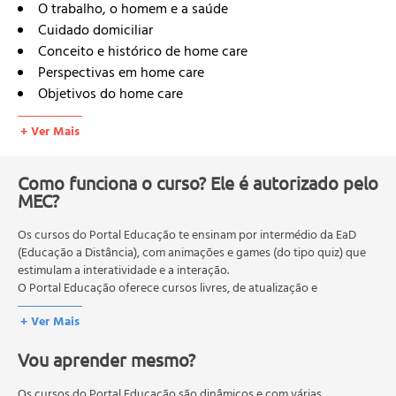
O trabalho, o homem e a saúde
Cuidado domiciliar
Conceito e histórico de home care
Perspectivas em home care
Objetivos do home care
Benefícios do home care
+ Ver Mais
Regulamentação do home care
RDC nº 11
RDC nº 07
Como funciona o curso? Ele é autorizado pelo
MEC?
Lei nº 8080
Portaria sus
Os cursos do Portal Educação te ensinam por intermédio da EaD
Recursos humanos
(Educação a Distância), com animações e games (do tipo quiz) que
Conselho federal de medicina
estimulam a interatividade e a interação.
Conselho federal de enfermagem
O Portal Educação oferece cursos livres, de atualização e
COFEN 267/2001
qualificação profissional. São destinados a proporcionar ao
+ Ver Mais
profissional conhecimentos que permitam o desenvolvimento de
COFEN 270/2002
novas competências e não exigem escolaridade anterior.
Conselho federal de farmácia
Vou aprender mesmo?
O MEC (Ministério da Educação), trata da política nacional de
Conselho federal de nutrição
educação em geral, mas autoriza apenas cursos de graduação e
Trabalho em equipe multiprofissional
pós-graduação. Os cursos técnicos e profissionalizantes são
Os cursos do Portal Educação são dinâmicos e com várias