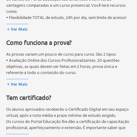
Direito dos pacientes
autorizados pelas Secretarias Estaduais de Educação.
vantagens comparadas a um curso presencial. Você terá recursos
como:
Anexo 1 - projeto de lei nº 2880/08
• Flexibilidade TOTAL de estudo, 24h por dia, sem limite de acesso!
Anexo 2 - código de ética em home care
Enfermagem no home care
+ Ver Mais
O enfermeiro no home care
Como funciona a prova?
Sistematização da assistência domiciliar
Rotinas no atendimento domiciliar
As provas variam um pouco de curso para curso. São 2 tipos:
Indicação do paciente ao atendimento domiciliar
• Avaliação Online dos Cursos Profissionalizantes: 20 questões
Exemplo de protocolo para indicação do paciente ao
objetivas, as quais devem ser feitas em 2 horas, prova única e
serviço de home care
referente a todo o conteúdo do curso.
Autorização do plano de saúde
• Avaliação Online dos Cursos Livres: 10 questões objetivas, as quais
+ Ver Mais
devem ser feitas em 1 hora, prova única e referente a todo o
Esclarecimento a paciente e familiares
conteúdo do curso.
Seleção do paciente e visita domiciliar
Tem certificado?
Os estudos, atividades e avaliações devem ser feitos dentro do
Exemplo de roteiro para visita domiciliar do enfermeiro
prazo estipulado no calendário do curso.
Plano de atendimento domiciliar
A média final deve ser igual ou superior a 60%
Os alunos aprovados receberão o Certificado Digital em seu espaço
para a conclusão e
Internação domiciliar
recebimento do certificado digital do curso. Em caso de reprovação,
virtual, após a nota média e prazo mínimo de estudo exigido.
o aluno poderá realizar novamente a prova dentro do período do
Os cursos do Portal Educação lhe dão a certificação de capacitação
Exemplo de formulário de prescrição médica
curso quantas vezes desejar. Os cursos gratuitos não possuem nova
profissional, aperfeiçoamento e extensão. É importante saber que
Desmame do serviço de home care
prova, atividades reflexivas e descritivas.
esses títulos não se equivalem às certificações de cursos técnicos ou