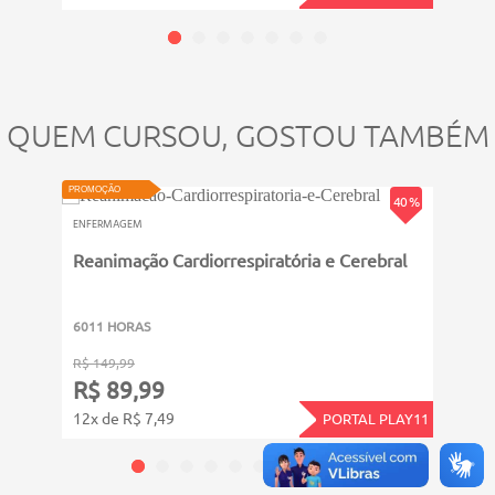
QUEM CURSOU, GOSTOU TAMBÉM
PROMOÇÃO
PROMOÇ
40 %
ENFERMAGEM
ENFER
Reanimação Cardiorrespiratória e Cerebral
Elet
6011 HORAS
6011
R$ 149,99
R$ 14
R$ 89,99
R$ 
12x de R$ 7,49
12x d
PORTAL PLAY11