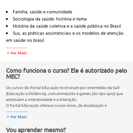
Família, saúde e comunidade
Sociologia da saúde: história e tema
História da saúde coletiva e a saúde pública no Brasil
Sus, as práticas assistenciais e os modelos de atenção
em saúde no brasil
Processo saúde e doença
+ Ver Mais
Promoção da saúde e prevenção de doenças
Epidemiologia e saúde coletiva
Conceituando epidemiologia
Como funciona o curso? Ele é autorizado pelo
MEC?
Indicadores de saúde: taxas de mortalidade, natalidade
e morbidade
Os cursos do Portal Educação te ensinam por intermédio da EaD
Risco, vulnerabilidade e práticas de prevenção e
(Educação a Distância), com animações e games (do tipo quiz) que
promoção da saúde
estimulam a interatividade e a interação.
Epidemiologia em serviços de saúde: conceitos,
O Portal Educação oferece cursos livres, de atualização e
instrumentos e modo de fazer
qualificação profissional. São destinados a proporcionar ao
+ Ver Mais
profissional conhecimentos que permitam o desenvolvimento de
Vigilância epidemiológica como prática de saúde
novas competências e não exigem escolaridade anterior.
pública
Vou aprender mesmo?
O MEC (Ministério da Educação), trata da política nacional de