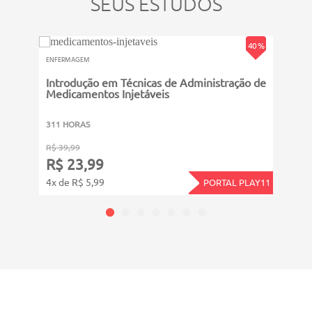
SEUS ESTUDOS
40 %
ENFERMAGEM
ENFER
Introdução em Técnicas de Administração de
Assi
Medicamentos Injetáveis
Labo
311 HORAS
8011
R$ 39,99
R$ 19
R$ 23,99
R$ 
4x de R$ 5,99
12x d
PORTAL PLAY11