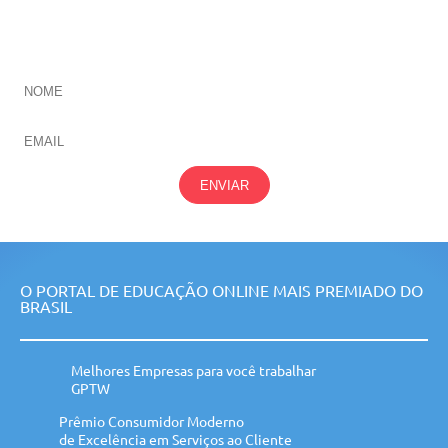
CADASTRE-SE E RECEBA NOVIDADES SOBRE TODAS
NOSSAS
ÁREAS
ENVIAR
O PORTAL DE EDUCAÇÃO ONLINE MAIS PREMIADO DO
BRASIL
Melhores Empresas para você trabalhar
GPTW
Prêmio Consumidor Moderno
de Excelência em Serviços ao Cliente