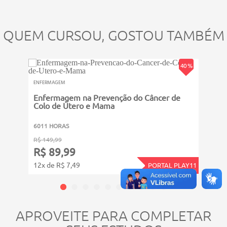
QUEM CURSOU, GOSTOU TAMBÉM
40 %
ENFER
ENFERMAGEM
PGRS
Enfermagem na Prevenção do Câncer de
Saú
Colo de Útero e Mama
6011
6011 HORAS
R$ 14
R$ 149,99
R$ 
R$ 89,99
12x d
12x de R$ 7,49
PORTAL PLAY11
APROVEITE PARA COMPLETAR