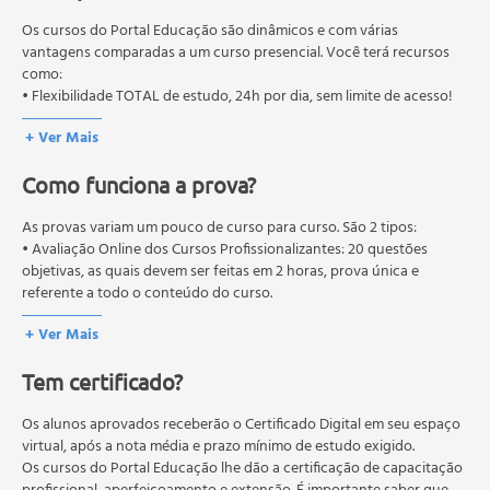
Política, planejamento estratégico, gestão e atenção
educação em geral, mas autoriza apenas cursos de graduação e
em saúde
pós-graduação. Os cursos técnicos e profissionalizantes são
Os cursos do Portal Educação são dinâmicos e com várias
Conceitos gerais de planejamento e metodologia de
autorizados pelas Secretarias Estaduais de Educação.
vantagens comparadas a um curso presencial. Você terá recursos
como:
elaboração do planejamento estratégico
• Flexibilidade TOTAL de estudo, 24h por dia, sem limite de acesso!
Gestão da atenção em saúde: elementos para se pensar
a mudança da organização na saúde
+ Ver Mais
Saneamento básico
Como funciona a prova?
Vigilância sanitária no Brasil
Avaliação de programas e serviços
As provas variam um pouco de curso para curso. São 2 tipos:
Ciclo da assistência farmacêutica nos programas
• Avaliação Online dos Cursos Profissionalizantes: 20 questões
estratégicos (federal, estadual e municipal)
objetivas, as quais devem ser feitas em 2 horas, prova única e
Atenção à mulher, à criança e ao adolescente
referente a todo o conteúdo do curso.
Atenção ao idoso
• Avaliação Online dos Cursos Livres: 10 questões objetivas, as quais
+ Ver Mais
devem ser feitas em 1 hora, prova única e referente a todo o
Saúde mental
conteúdo do curso.
Comunicação e participação interdisciplinares na
Tem certificado?
Os estudos, atividades e avaliações devem ser feitos dentro do
educação em saúde.
prazo estipulado no calendário do curso.
A média final deve ser igual ou superior a 60%
Os alunos aprovados receberão o Certificado Digital em seu espaço
para a conclusão e
recebimento do certificado digital do curso. Em caso de reprovação,
virtual, após a nota média e prazo mínimo de estudo exigido.
o aluno poderá realizar novamente a prova dentro do período do
Os cursos do Portal Educação lhe dão a certificação de capacitação