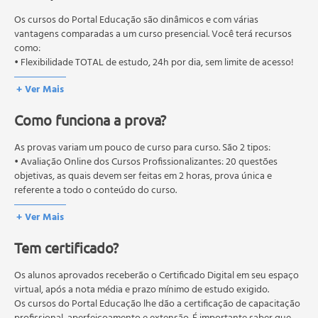
O cuidador de idosos
educação em geral, mas autoriza apenas cursos de graduação e
A adaptação do domicílio do idoso
pós-graduação. Os cursos técnicos e profissionalizantes são
Os cursos do Portal Educação são dinâmicos e com várias
Rede de apoio social
autorizados pelas Secretarias Estaduais de Educação.
vantagens comparadas a um curso presencial. Você terá recursos
como:
A institucionalização do idoso
• Flexibilidade TOTAL de estudo, 24h por dia, sem limite de acesso!
Promoção e reabilitação da saúde do idoso
Qualidade de vida e perspectiva da enfermagem
+ Ver Mais
gerontológica.
Como funciona a prova?
As provas variam um pouco de curso para curso. São 2 tipos:
• Avaliação Online dos Cursos Profissionalizantes: 20 questões
objetivas, as quais devem ser feitas em 2 horas, prova única e
referente a todo o conteúdo do curso.
• Avaliação Online dos Cursos Livres: 10 questões objetivas, as quais
+ Ver Mais
devem ser feitas em 1 hora, prova única e referente a todo o
conteúdo do curso.
Tem certificado?
Os estudos, atividades e avaliações devem ser feitos dentro do
prazo estipulado no calendário do curso.
A média final deve ser igual ou superior a 60%
Os alunos aprovados receberão o Certificado Digital em seu espaço
para a conclusão e
recebimento do certificado digital do curso. Em caso de reprovação,
virtual, após a nota média e prazo mínimo de estudo exigido.
o aluno poderá realizar novamente a prova dentro do período do
Os cursos do Portal Educação lhe dão a certificação de capacitação