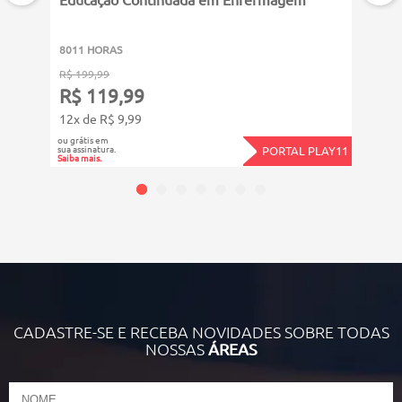
1801
8011 HORAS
R$ 19
R$ 199,99
R$ 
R$ 119,99
12x d
12x de R$ 9,99
ou grát
ou grátis em
sua assi
sua assinatura.
PORTAL PLAY11
Saiba ma
Saiba mais.
CADASTRE-SE E RECEBA NOVIDADES SOBRE TODAS
NOSSAS
ÁREAS