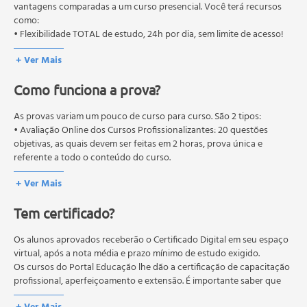
autorizados pelas Secretarias Estaduais de Educação.
vantagens comparadas a um curso presencial. Você terá recursos
como:
• Flexibilidade TOTAL de estudo, 24h por dia, sem limite de acesso!
+ Ver Mais
Como funciona a prova?
As provas variam um pouco de curso para curso. São 2 tipos:
• Avaliação Online dos Cursos Profissionalizantes: 20 questões
objetivas, as quais devem ser feitas em 2 horas, prova única e
referente a todo o conteúdo do curso.
• Avaliação Online dos Cursos Livres: 10 questões objetivas, as quais
+ Ver Mais
devem ser feitas em 1 hora, prova única e referente a todo o
conteúdo do curso.
Tem certificado?
Os estudos, atividades e avaliações devem ser feitos dentro do
prazo estipulado no calendário do curso.
A média final deve ser igual ou superior a 60%
Os alunos aprovados receberão o Certificado Digital em seu espaço
para a conclusão e
recebimento do certificado digital do curso. Em caso de reprovação,
virtual, após a nota média e prazo mínimo de estudo exigido.
o aluno poderá realizar novamente a prova dentro do período do
Os cursos do Portal Educação lhe dão a certificação de capacitação
curso quantas vezes desejar. Os cursos gratuitos não possuem nova
profissional, aperfeiçoamento e extensão. É importante saber que
prova, atividades reflexivas e descritivas.
esses títulos não se equivalem às certificações de cursos técnicos ou