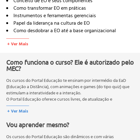
Conceito de EO e seus componentes
Como transformar EO em práticas
Instrumentos e ferramentas gerenciais
Papel da liderança na cultura de EO
Como desdobrar a EO até a base organizacional
Organizações que apoiam a ênfase em EO
+ Ver Mais
O benchmarking em EO
Resumo: conceitos, práticas e dicas.
Como funciona o curso? Ele é autorizado pelo
MEC?
Os cursos do Portal Educação te ensinam por intermédio da EaD
(Educação a Distância), com animações e games (do tipo quiz) que
estimulam a interatividade e a interação.
O Portal Educação oferece cursos livres, de atualização e
qualificação profissional. São destinados a proporcionar ao
+ Ver Mais
profissional conhecimentos que permitam o desenvolvimento de
novas competências e não exigem escolaridade anterior.
Vou aprender mesmo?
O MEC (Ministério da Educação), trata da política nacional de
educação em geral, mas autoriza apenas cursos de graduação e
pós-graduação. Os cursos técnicos e profissionalizantes são
Os cursos do Portal Educação são dinâmicos e com várias