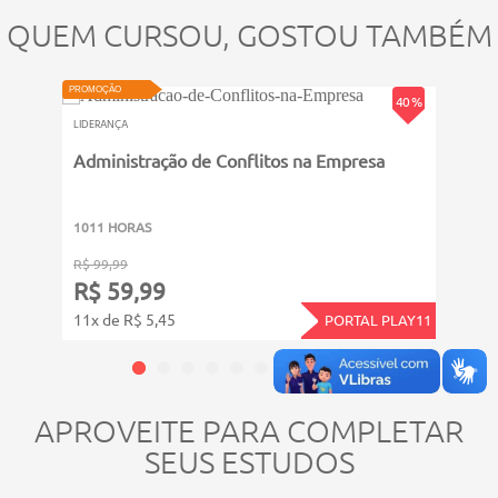
QUEM CURSOU, GOSTOU TAMBÉM
ATUALIZ
PROMOÇÃO
PROMOÇ
40 %
LIDERANÇA
LIDERA
Administração de Conflitos na Empresa
Os N
1011 HORAS
211 
R$ 99,99
R$ 39
R$ 59,99
R$ 
11x de R$ 5,45
4x de
PORTAL PLAY11
APROVEITE PARA COMPLETAR
SEUS ESTUDOS
ATUALIZADO
VIDEOAULA