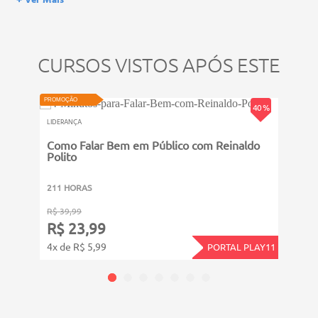
+ Ver Mais
de formação escolar, e não dão o direito de assumir
responsabilidades técnicas.
CURSOS VISTOS APÓS ESTE
NOVO
VIDEOAU
PROMOÇÃO
PROMOÇ
40 %
LIDERANÇA
LIDERA
Como Falar Bem em Público com Reinaldo
O Re
Polito
211 HORAS
211 
R$ 39,99
R$ 39
R$ 23,99
R$ 
4x de R$ 5,99
4x de
PORTAL PLAY11