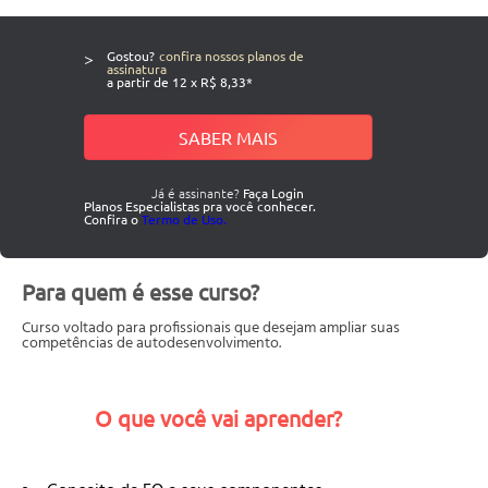
>
Gostou?
confira nossos planos de
assinatura
a partir de 12 x R$ 8,33*
SABER MAIS
Já é assinante?
Faça Login
Planos Especialistas pra você conhecer.
Confira o
Termo de Uso.
Para quem é esse curso?
Curso voltado para profissionais que desejam ampliar suas
competências de autodesenvolvimento.
O que você vai aprender?