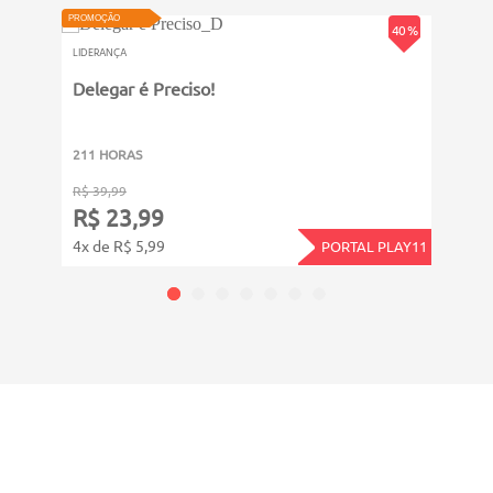
PROMOÇÃO
PROMOÇ
40 %
LIDERANÇA
LIDERA
Delegar é Preciso!
Admi
211 HORAS
1011
R$ 39,99
R$ 99
R$ 23,99
R$ 
4x de R$ 5,99
11x d
PORTAL PLAY11
CADASTRE-SE E RECEBA NOVIDADES SOBRE TODAS
NOSSAS
ÁREAS