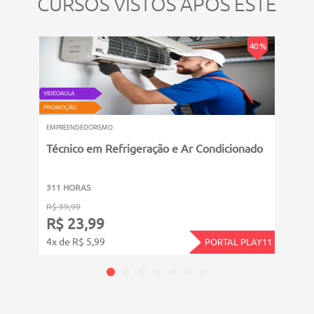
CURSOS VISTOS APÓS ESTE
VIDEOAU
PROMOÇ
40 %
EMPRE
VIDEOAULA
Manu
PROMOÇÃO
EMPREENDEDORISMO
Técnico em Refrigeração e Ar Condicionado
311 
311 HORAS
R$ 39
R$ 39,99
R$ 
R$ 23,99
4x de
4x de R$ 5,99
PORTAL PLAY11