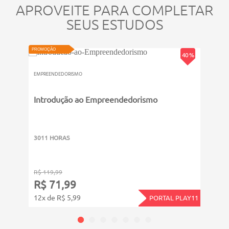
APROVEITE PARA COMPLETAR
SEUS ESTUDOS
VIDEOAU
PROMOÇÃO
PROMOÇ
40 %
EMPREENDEDORISMO
EMPRE
Introdução ao Empreendedorismo
Marc
3011 HORAS
311 
R$ 119,99
R$ 39
R$ 71,99
R$ 
12x de R$ 5,99
4x de
PORTAL PLAY11