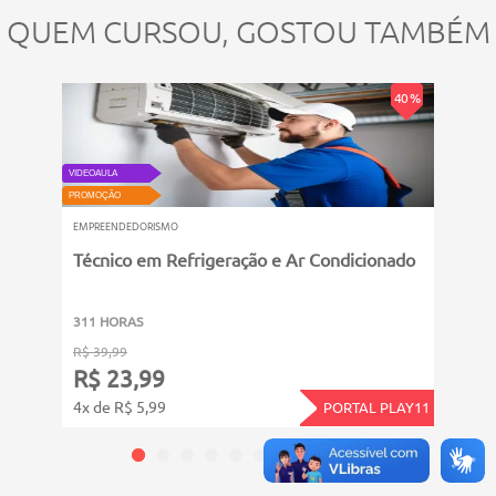
QUEM CURSOU, GOSTOU TAMBÉM
40 %
VIDEOAULA
VIDEOAU
PROMOÇÃO
PROMOÇ
EMPREENDEDORISMO
EMPRE
Técnico em Refrigeração e Ar Condicionado
Como
311 HORAS
311 
R$ 39,99
R$ 39
R$ 23,99
R$ 
4x de R$ 5,99
4x de
PORTAL PLAY11