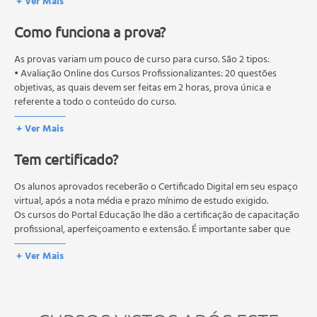
+ Ver Mais
- Construção de Peça Simples;
Como funciona a prova?
•Aula 06 – Noções Básicas de Construção – Parte 02.
As provas variam um pouco de curso para curso. São 2 tipos:
• Avaliação Online dos Cursos Profissionalizantes: 20 questões
objetivas, as quais devem ser feitas em 2 horas, prova única e
referente a todo o conteúdo do curso.
• Avaliação Online dos Cursos Livres: 10 questões objetivas, as quais
+ Ver Mais
devem ser feitas em 1 hora, prova única e referente a todo o
conteúdo do curso.
Tem certificado?
Os estudos, atividades e avaliações devem ser feitos dentro do
prazo estipulado no calendário do curso.
A média final deve ser igual ou superior a 60%
Os alunos aprovados receberão o Certificado Digital em seu espaço
para a conclusão e
recebimento do certificado digital do curso. Em caso de reprovação,
virtual, após a nota média e prazo mínimo de estudo exigido.
o aluno poderá realizar novamente a prova dentro do período do
Os cursos do Portal Educação lhe dão a certificação de capacitação
curso quantas vezes desejar. Os cursos gratuitos não possuem nova
profissional, aperfeiçoamento e extensão. É importante saber que
prova, atividades reflexivas e descritivas.
esses títulos não se equivalem às certificações de cursos técnicos ou
+ Ver Mais
de formação escolar, e não dão o direito de assumir
responsabilidades técnicas.