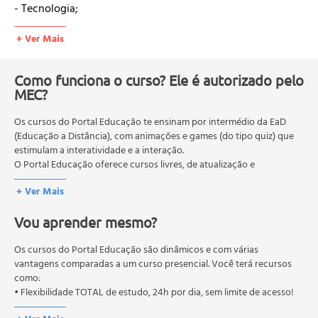
- Tecnologia;
+ Ver Mais
•Aula 02 – Matéria-Prima;
- Classificação das Madeiras;
- Estados da Madeira;
Como funciona o curso? Ele é autorizado pelo
- As Propriedades da Madeira;
MEC?
- Retração;
Os cursos do Portal Educação te ensinam por intermédio da EaD
- Tenacidade;
(Educação a Distância), com animações e games (do tipo quiz) que
- Consistência, Resistência e Flexibilidade;
estimulam a interatividade e a interação.
O Portal Educação oferece cursos livres, de atualização e
•Aula 03 – Os Estilos Arquitetônicos e Mobiliários;
qualificação profissional. São destinados a proporcionar ao
+ Ver Mais
profissional conhecimentos que permitam o desenvolvimento de
- Antiguidade;
novas competências e não exigem escolaridade anterior.
- Idade Média;
Vou aprender mesmo?
O MEC (Ministério da Educação), trata da política nacional de
educação em geral, mas autoriza apenas cursos de graduação e
•Aula 04 – Estilos da Época Moderna;
pós-graduação. Os cursos técnicos e profissionalizantes são
Os cursos do Portal Educação são dinâmicos e com várias
autorizados pelas Secretarias Estaduais de Educação.
vantagens comparadas a um curso presencial. Você terá recursos
como:
•Aula 05 – Noções Básicas de Construção – Parte 01;
• Flexibilidade TOTAL de estudo, 24h por dia, sem limite de acesso!
- Acabamento;
- Folhas e Processos de Folhar;