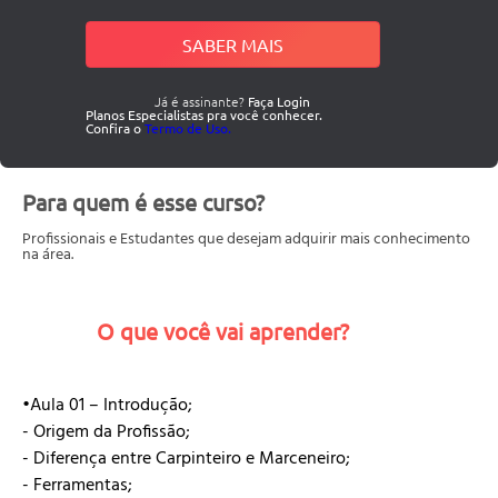
SABER MAIS
Já é assinante?
Faça Login
Planos Especialistas pra você conhecer.
Confira o
Termo de Uso.
Para quem é esse curso?
Profissionais e Estudantes que desejam adquirir mais conhecimento
na área.
O que você vai aprender?
•Aula 01 – Introdução;
- Origem da Profissão;
- Diferença entre Carpinteiro e Marceneiro;
- Ferramentas;