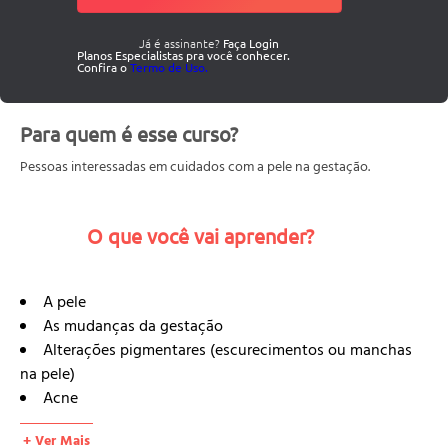
Já é assinante?
Faça Login
Planos Especialistas pra você conhecer.
Confira o
Termo de Uso.
Para quem é esse curso?
Pessoas interessadas em cuidados com a pele na gestação.
O que você vai aprender?
A pele
As mudanças da gestação
Alterações pigmentares (escurecimentos ou manchas
na pele)
Acne
Estrias
+ Ver Mais
Vasinhos e varizes