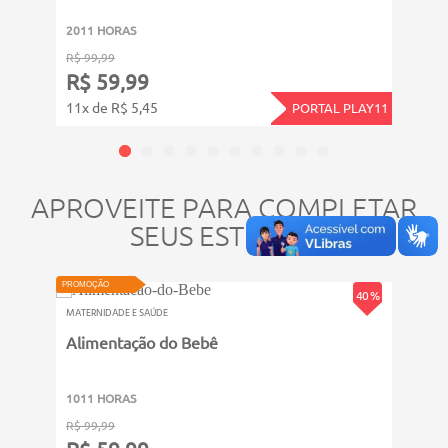
2011 HORAS
2011
R$ 99,99
R$ 99
R$ 59,99
R$ 
11x de R$ 5,45
11x d
PORTAL PLAY11
APROVEITE PARA COMPLETAR
SEUS ESTUDOS
PROMOÇÃO
PROMOÇ
40 %
MATERNIDADE E SAÚDE
MATERN
Alimentação do Bebê
Muda
1011 HORAS
2011
R$ 99,99
R$ 99