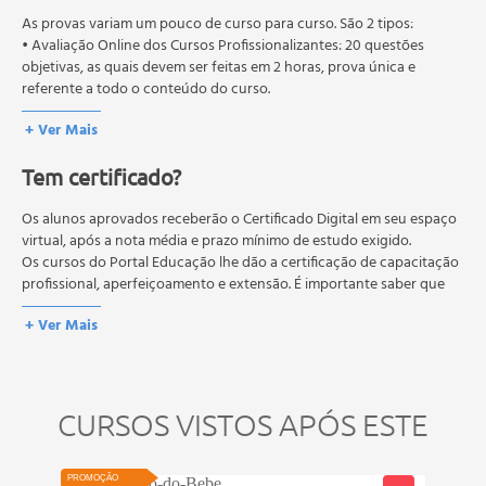
As provas variam um pouco de curso para curso. São 2 tipos:
• Avaliação Online dos Cursos Profissionalizantes: 20 questões
objetivas, as quais devem ser feitas em 2 horas, prova única e
referente a todo o conteúdo do curso.
• Avaliação Online dos Cursos Livres: 10 questões objetivas, as quais
+ Ver Mais
devem ser feitas em 1 hora, prova única e referente a todo o
conteúdo do curso.
Tem certificado?
Os estudos, atividades e avaliações devem ser feitos dentro do
prazo estipulado no calendário do curso.
A média final deve ser igual ou superior a 60%
Os alunos aprovados receberão o Certificado Digital em seu espaço
para a conclusão e
recebimento do certificado digital do curso. Em caso de reprovação,
virtual, após a nota média e prazo mínimo de estudo exigido.
o aluno poderá realizar novamente a prova dentro do período do
Os cursos do Portal Educação lhe dão a certificação de capacitação
curso quantas vezes desejar. Os cursos gratuitos não possuem nova
profissional, aperfeiçoamento e extensão. É importante saber que
prova, atividades reflexivas e descritivas.
esses títulos não se equivalem às certificações de cursos técnicos ou
+ Ver Mais
de formação escolar, e não dão o direito de assumir
responsabilidades técnicas.
CURSOS VISTOS APÓS ESTE
VIDEOAU
PROMOÇÃO
PROMOÇ