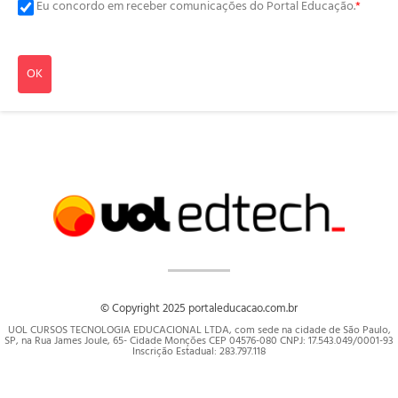
Eu concordo em receber comunicações do Portal Educação.
*
OK
© Copyright 2025 portaleducacao.com.br
UOL CURSOS TECNOLOGIA EDUCACIONAL LTDA, com sede na cidade de São Paulo,
SP, na Rua James Joule, 65- Cidade Monções CEP 04576-080 CNPJ: 17.543.049/0001-93
Inscrição Estadual: 283.797.118