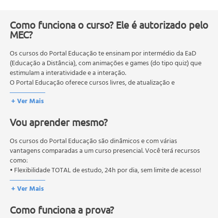
Cuidados - face
Sabonetes faciais
Como funciona o curso? Ele é autorizado pelo
MEC?
Esfoliantes
Loções tônicas
Os cursos do Portal Educação te ensinam por intermédio da EaD
Hidratantes
(Educação a Distância), com animações e games (do tipo quiz) que
Fotoproteção
estimulam a interatividade e a interação.
Sequência de aplicação
O Portal Educação oferece cursos livres, de atualização e
Cuidados com o corpo
qualificação profissional. São destinados a proporcionar ao
+ Ver Mais
profissional conhecimentos que permitam o desenvolvimento de
Esfoliantes
novas competências e não exigem escolaridade anterior.
Hidratantes
Vou aprender mesmo?
O MEC (Ministério da Educação), trata da política nacional de
Óleos
educação em geral, mas autoriza apenas cursos de graduação e
Tratamentos específicos
pós-graduação. Os cursos técnicos e profissionalizantes são
Os cursos do Portal Educação são dinâmicos e com várias
Cremes antiestrias
autorizados pelas Secretarias Estaduais de Educação.
vantagens comparadas a um curso presencial. Você terá recursos
como:
Cuidados pós-parto
• Flexibilidade TOTAL de estudo, 24h por dia, sem limite de acesso!
Sequência para o corpo
Cuidados com mãos e pés
+ Ver Mais
Referências Bibliográficas.
Como funciona a prova?