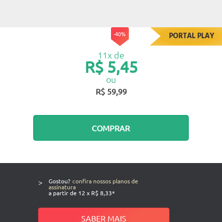
-40%
PORTAL PLAY
11x de
R$ 5,45
ou
R$ 59,99
COMPRAR
>
Gostou?
confira nossos planos de
assinatura
a partir de 12 x R$ 8,33*
SABER MAIS