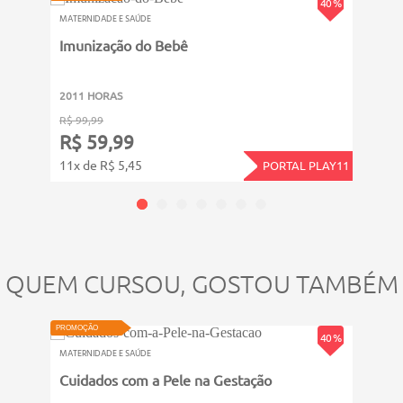
40 %
MATERNIDADE E SAÚDE
MATERN
Imunização do Bebê
Plan
2011 HORAS
311 
R$ 99,99
R$ 39
R$ 59,99
R$ 
11x de R$ 5,45
4x de
PORTAL PLAY11
QUEM CURSOU, GOSTOU TAMBÉM
PROMOÇÃO
PROMOÇ
40 %
MATERNIDADE E SAÚDE
MATERN
Cuidados com a Pele na Gestação
Imun