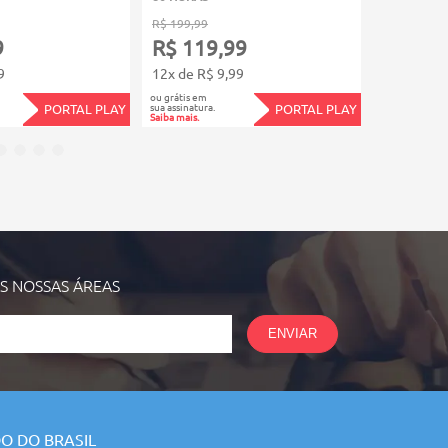
R$ 199,99
R$ 149,99
9
R$ 119,99
R$ 89,
9
12x de R$ 9,99
12x de R$
ou grátis em
ou grátis em
sua assinatura.
sua assinatura.
PORTAL PLAY
PORTAL PLAY
Saiba mais.
Saiba mais.
AS NOSSAS
ÁREAS
ENVIAR
O DO BRASIL