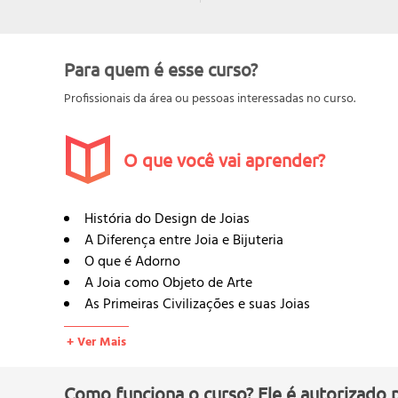
Para quem é esse curso?
Profissionais da área ou pessoas interessadas no curso.
O que você vai aprender?
História do Design de Joias
A Diferença entre Joia e Bijuteria
O que é Adorno
A Joia como Objeto de Arte
As Primeiras Civilizações e suas Joias
Tipo de Lapidações
+ Ver Mais
Cravações
Processos Artesanais e Industriais
História das Pedras e Gemas
Como funciona o curso? Ele é autorizado 