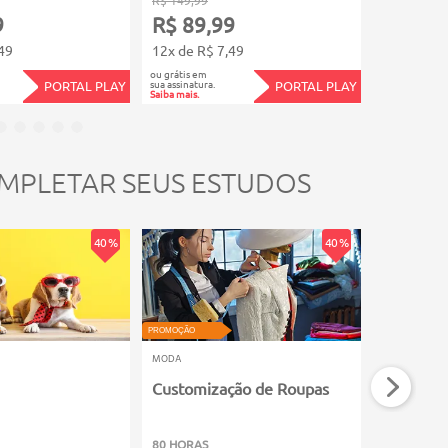
9
R$ 89,99
R$ 71,
49
12x de R$ 7,49
12x de R$
ou grátis em
ou grátis em
sua assinatura.
sua assinatura.
PORTAL PLAY
PORTAL PLAY
Saiba mais.
Saiba mais.
MPLETAR SEUS ESTUDOS
40 %
40 %
PROMOÇÃO
PROMOÇÃO
MODA
MODA
Customização de Roupas
História
80 HORAS
60 HORAS