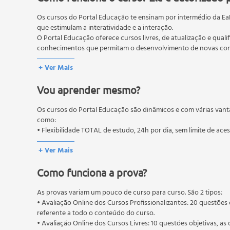
Ágata
Os cursos do Portal Educação te ensinam por intermédio da Ea
Jade
que estimulam a interatividade e a interação.
Safira
O Portal Educação oferece cursos livres, de atualização e quali
Topázio
conhecimentos que permitam o desenvolvimento de novas comp
Turmalina
O MEC (Ministério da Educação), trata da política nacional de
+ Ver Mais
Rubi
pós-graduação. Os cursos técnicos e profissionalizantes são au
Ametista
Vou aprender mesmo?
Turquesa
Ônix
Os cursos do Portal Educação são dinâmicos e com várias vant
As Histórias das Joias ao Redor do Mundo
como:
A Arte Sacra e as Joias
• Flexibilidade TOTAL de estudo, 24h por dia, sem limite de ace
Joias de Crioulas: As Joias do Período da Colonizaçã
+ Ver Mais
As Joias dos Sultões: Preciosidades da Turquia
A Vida da Realeza: As Joias Reais e Sua Importância
Como funciona a prova?
As Principais Marcas de Joias e suas Histórias de S
Cartier
As provas variam um pouco de curso para curso. São 2 tipos:
• Avaliação Online dos Cursos Profissionalizantes: 20 questões 
Tiffany
referente a todo o conteúdo do curso.
Chanel
• Avaliação Online dos Cursos Livres: 10 questões objetivas, as 
Dior