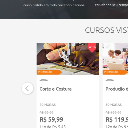
estudar no seu tempo
curso. Válido em todo território nacional.
CURSOS VIS
40 %
PROMOÇÃO
PROMOÇÃO
MODA
MODA
Corte e Costura
Produção 
20 HORAS
80 HORAS
R$ 99,99
R$ 199,99
R$ 59,99
R$ 119,
11x de R$ 5,45
12x de R$ 9,