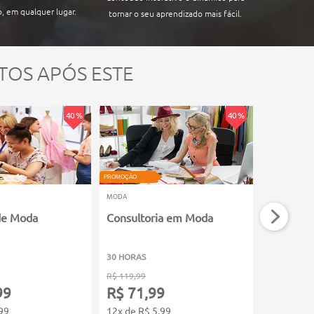
, em qualquer lugar.
tornar o seu aprendizado mais fácil.
TOS APÓS ESTE
40 %
40 %
PROMOÇÃO
PROMOÇÃO
MODA
MODA
de Moda
Consultoria em Moda
Customiz
30 HORAS
80 HORAS
R$ 119,99
R$ 199,99
99
R$ 71,99
R$ 119
99
12x de R$ 5,99
12x de R$