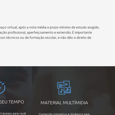
 prazo estipulado no calendário do curso.
e recebimento do certificado digital do curso. Em caso de
do período do curso quantas vezes desejar. Os cursos gratuitos
aço virtual, após a nota média e prazo mínimo de estudo exigido.
tação profissional, aperfeiçoamento e extensão. É importante
rsos técnicos ou de formação escolar, e não dão o direito de
 SEU TEMPO
MATERIAL MULTÍMIDIA
il acesso para você
Conteúdo interativo e dinâmico para