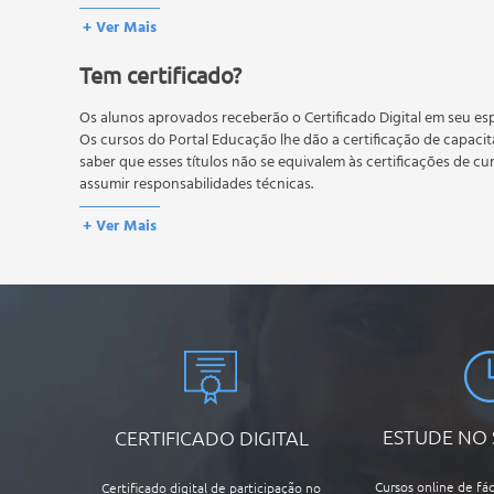
conteúdo do curso.
Bulgari
+ Ver Mais
Os estudos, atividades e avaliações devem ser feitos dentro do
Mont Blanc
A média final deve ser igual ou superior a 60%
para a conclusão 
Tem certificado?
reprovação, o aluno poderá realizar novamente a prova dentro 
H. Stern
não possuem nova prova, atividades reflexivas e descritivas.
Brumani
Os alunos aprovados receberão o Certificado Digital em seu esp
Joias Contemporâneas
Os cursos do Portal Educação lhe dão a certificação de capaci
Entendendo a Arte Contemporânea
saber que esses títulos não se equivalem às certificações de cu
A Contemporaneidade no Universo da Joia
assumir responsabilidades técnicas.
Os Principais Artistas Contemporâneos de Joia.
+ Ver Mais
ESTUDE NO
CERTIFICADO DIGITAL
Cursos online de fác
Certificado digital de participação no