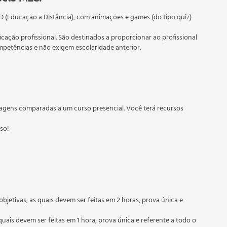
D (Educação a Distância), com animações e games (do tipo quiz)
ficação profissional. São destinados a proporcionar ao profissional
etências e não exigem escolaridade anterior.
 educação em geral, mas autoriza apenas cursos de graduação e
torizados pelas Secretarias Estaduais de Educação.
agens comparadas a um curso presencial. Você terá recursos
sso!
o Brasileira
ucesso
objetivas, as quais devem ser feitas em 2 horas, prova única e
quais devem ser feitas em 1 hora, prova única e referente a todo o