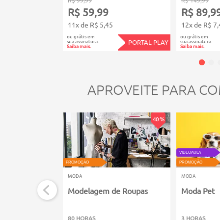
R$ 59,99
R$ 89,9
11x de R$ 5,45
12x de R$ 7,
ou grátis em
ou grátis em
sua assinatura.
sua assinatura.
PORTAL PLAY
Saiba mais.
Saiba mais.
APROVEITE PARA CO
40 %
VIDEOAULA
PROMOÇÃO
PROMOÇÃO
MODA
MODA
Modelagem de Roupas
Moda Pet
80 HORAS
3 HORAS