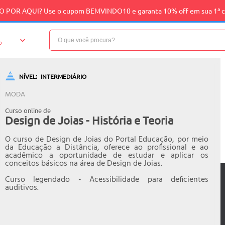
 POR AQUI? Use o cupom BEMVINDO10 e garanta 10% off em sua 1ª 
o
NÍVEL:
INTERMEDIÁRIO
MODA
Curso online de
Design de Joias - História e Teoria
O curso de Design de Joias do Portal Educação, por meio
da Educação a Distância, oferece ao profissional e ao
acadêmico a oportunidade de estudar e aplicar os
conceitos básicos na área de Design de Joias.
Curso legendado - Acessibilidade para deficientes
auditivos.