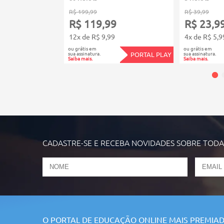
R$ 199,99
R$ 39,99
R$ 119,99
R$ 23,9
12x de R$ 9,99
4x de R$ 5,9
ou grátis em
ou grátis em
sua assinatura.
sua assinatura.
PORTAL PLAY
Saiba mais.
Saiba mais.
CADASTRE-SE E RECEBA NOVIDADES SOBRE TOD
O PORTAL DE EDUCAÇÃO ONLINE MAIS PREMIAD