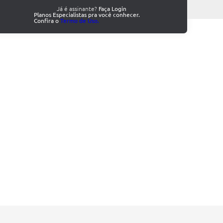
Já é assinante?
Faça Login
Planos Especialistas pra você conhecer.
Confira o
Termo de Uso.