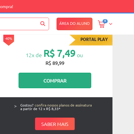
compra!
0
ÁREA DO ALUNO
-40%
PORTAL PLAY
R$ 7,49
12x de
ou
R$ 89,99
COMPRAR
>
Gostou?
confira nossos planos de assinatura
a partir de 12 x R$ 8,33*
SABER MAIS