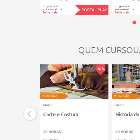
ou grátis em
ou grátis em
sua assinatura.
sua assinatura.
PORTAL PLAY
Saiba mais.
Saiba mais.
QUEM CURSOU
40 %
PROMOÇÃO
PROMOÇÃO
MODA
MODA
Corte e Costura
História d
20 HORAS
60 HORAS
R$ 99,99
R$ 149,99