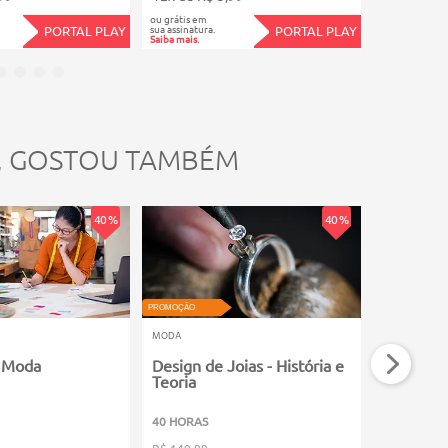
ou grátis em
ou grátis em
sua assinatura.
sua assinatura.
PORTAL PLAY
PORTAL PLAY
Saiba mais.
Saiba mais.
, GOSTOU TAMBÉM
40 %
40 %
PROMOÇÃO
PROMOÇÃO
MODA
MODA
a Moda
Design de Joias - História e
Consulto
Teoria
40 HORAS
30 HORAS
R$ 149,99
R$ 119,99