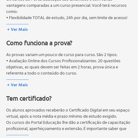
Alimentos à Base de Soja
autorizados pelas Secretarias Estaduais de Educação.
vantagens comparadas a um curso presencial. Você terá recursos
como:
Ácidos Graxos
• Flexibilidade TOTAL de estudo, 24h por dia, sem limite de acesso!
Metabolismo dos Ácidos Graxos
Alegação de Propriedades Funcionais
+ Ver Mais
Fontes Alimentares dos Ácidos Graxos
Como funciona a prova?
Recomendações Nutricionais dos Ácidos Graxos
Fitosteróis
As provas variam um pouco de curso para curso. São 2 tipos:
Carotenoides
• Avaliação Online dos Cursos Profissionalizantes: 20 questões
Fibras Solúveis e Insolúveis
objetivas, as quais devem ser feitas em 2 horas, prova única e
Fibra Alimentar
referente a todo o conteúdo do curso.
Fibra Funcional
• Avaliação Online dos Cursos Livres: 10 questões objetivas, as quais
+ Ver Mais
devem ser feitas em 1 hora, prova única e referente a todo o
Fibra Alimentar Total
conteúdo do curso.
Fibra Solúvel
Tem certificado?
Os estudos, atividades e avaliações devem ser feitos dentro do
Fibra Insolúvel
prazo estipulado no calendário do curso.
Recomendação de Fibras
A média final deve ser igual ou superior a 60%
Os alunos aprovados receberão o Certificado Digital em seu espaço
para a conclusão e
Prebióticos, Probióticos e Simbióticos
recebimento do certificado digital do curso. Em caso de reprovação,
virtual, após a nota média e prazo mínimo de estudo exigido.
o aluno poderá realizar novamente a prova dentro do período do
Os cursos do Portal Educação lhe dão a certificação de capacitação
Definições e Exemplos
curso quantas vezes desejar. Os cursos gratuitos não possuem nova
profissional, aperfeiçoamento e extensão. É importante saber que
Prebiótico
prova, atividades reflexivas e descritivas.
esses títulos não se equivalem às certificações de cursos técnicos ou