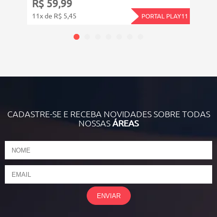
R$ 59,99
R$ 
11x de R$ 5,45
12x d
PORTAL PLAY11
CADASTRE-SE E RECEBA NOVIDADES SOBRE TODAS
NOSSAS
ÁREAS
ENVIAR