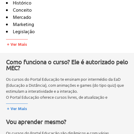
Histórico
Conceito
Mercado
Marketing
Legislação
Diretrizes para Utilização da Alegação de Propriedades
+ Ver Mais
Funcionais e ou de Saúde
Relatório Técnico
Nutracêuticos
Como funciona o curso? Ele é autorizado pelo
MEC?
Classificação e Natureza Química dos Compostos
Bioativos nos Alimentos
Os cursos do Portal Educação te ensinam por intermédio da EaD
Principais Alimentos Funcionais, suas Aplicações e seus
(Educação a Distância), com animações e games (do tipo quiz) que
Compostos Bioativos
estimulam a interatividade e a interação.
Principais Grupos de Compostos Bioativos dos
O Portal Educação oferece cursos livres, de atualização e
Alimentos
qualificação profissional. São destinados a proporcionar ao
+ Ver Mais
profissional conhecimentos que permitam o desenvolvimento de
Compostos Fenólicos
novas competências e não exigem escolaridade anterior.
Flavonoides
Vou aprender mesmo?
O MEC (Ministério da Educação), trata da política nacional de
Antocianinas
educação em geral, mas autoriza apenas cursos de graduação e
Isoflavonas
pós-graduação. Os cursos técnicos e profissionalizantes são
Os cursos do Portal Educação são dinâmicos e com várias