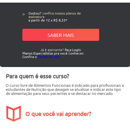
>
Gostou?
confira nossos planos de
assinatura
a partir de 12 x R$ 8,33*
SABER MAIS
Já é assinante?
Faça Login
Planos Especialistas pra você conhecer.
Confira o
Termo de Uso.
Para quem é esse curso?
O curso livre de Alimentos Funcionais é indicado para profissionais e
estudantes de Nutrição que desejam se atualizar e indicar este tipo
de alimentação para seus pacientes e se destacar no mercado.
O que você vai aprender?