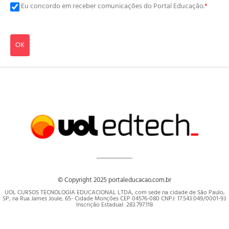
Eu concordo em receber comunicações do Portal Educação.
*
OK
© Copyright 2025 portaleducacao.com.br
UOL CURSOS TECNOLOGIA EDUCACIONAL LTDA, com sede na cidade de São Paulo,
SP, na Rua James Joule, 65- Cidade Monções CEP 04576-080 CNPJ: 17.543.049/0001-93
Inscrição Estadual: 283.797.118