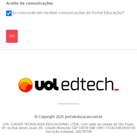
Aceite de comunicações
Eu concordo em receber comunicações do Portal Educação.
*
OK
© Copyright 2025 portaleducacao.com.br
UOL CURSOS TECNOLOGIA EDUCACIONAL LTDA, com sede na cidade de São Paulo,
SP, na Rua James Joule, 65- Cidade Monções CEP 04576-080 CNPJ: 17.543.049/0001-93
Inscrição Estadual: 283.797.118