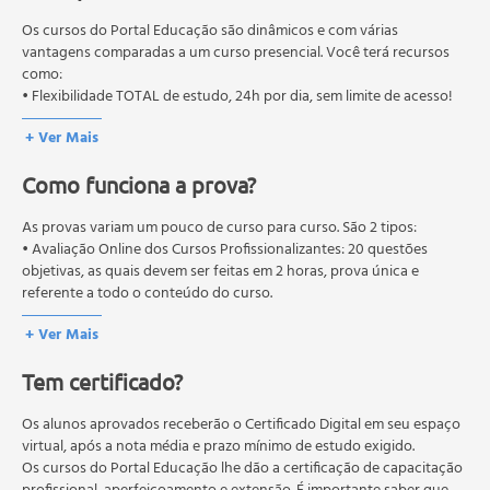
Estimativa de Peso - Pacientes com Edema e/ou Ascite
educação em geral, mas autoriza apenas cursos de graduação e
Importância da Mudança de Peso
pós-graduação. Os cursos técnicos e profissionalizantes são
Os cursos do Portal Educação são dinâmicos e com várias
Estatura
autorizados pelas Secretarias Estaduais de Educação.
vantagens comparadas a um curso presencial. Você terá recursos
como:
Altura do joelho
• Flexibilidade TOTAL de estudo, 24h por dia, sem limite de acesso!
Extensão dos braços
Estatura recumbente
+ Ver Mais
Índice de massa corporal
Como funciona a prova?
Anexos
Alteração de peso - asg
As provas variam um pouco de curso para curso. São 2 tipos:
Alteração de a ingestão alimentar - asg
• Avaliação Online dos Cursos Profissionalizantes: 20 questões
Capacidade funcional - asg
objetivas, as quais devem ser feitas em 2 horas, prova única e
Exame físico
referente a todo o conteúdo do curso.
Modelo avaliação subjetiva global
• Avaliação Online dos Cursos Livres: 10 questões objetivas, as quais
+ Ver Mais
devem ser feitas em 1 hora, prova única e referente a todo o
Composição corporal
conteúdo do curso.
Métodos diretos
Tem certificado?
Os estudos, atividades e avaliações devem ser feitos dentro do
Métodos indiretos
prazo estipulado no calendário do curso.
Pesagem Hidrostástica
A média final deve ser igual ou superior a 60%
Os alunos aprovados receberão o Certificado Digital em seu espaço
para a conclusão e
Absorciometria Radiológica de Dupla Energia (DEXA)
recebimento do certificado digital do curso. Em caso de reprovação,
virtual, após a nota média e prazo mínimo de estudo exigido.
o aluno poderá realizar novamente a prova dentro do período do
Os cursos do Portal Educação lhe dão a certificação de capacitação
Pletismografia