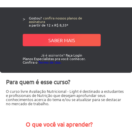
>
Gostou?
confira nossos planos de
assinatura
a partir de 12 x R$ 8,33*
SABER MAIS
Já é assinante?
Faça Login
Planos Especialistas pra você conhecer.
Confira o
Termo de Uso.
Para quem é esse curso?
O curso livre Avaliação Nutricional - Light é destinado a estudantes
e profissionais de Nutrição que desejam aprofundar seus
conhecimentos acerca do tema e/ou se atualizar para se destacar
no mercado de trabalho.
O que você vai aprender?