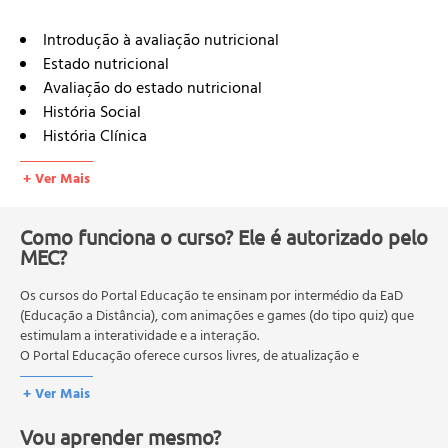
Introdução à avaliação nutricional
Estado nutricional
Avaliação do estado nutricional
História Social
História Clínica
História Dietética
+ Ver Mais
Inquéritos alimentares
Recordatório de 24 horas
Registro alimentar
Como funciona o curso? Ele é autorizado pelo
MEC?
Frequência de consumo alimentar
Avaliação subjetiva global (asg)
Os cursos do Portal Educação te ensinam por intermédio da EaD
Antropometria
(Educação a Distância), com animações e games (do tipo quiz) que
Peso corporal
estimulam a interatividade e a interação.
Peso teórico ou ideal (pt)
O Portal Educação oferece cursos livres, de atualização e
Compleição Corporal
qualificação profissional. São destinados a proporcionar ao
+ Ver Mais
profissional conhecimentos que permitam o desenvolvimento de
Estimativa de Peso Atual
novas competências e não exigem escolaridade anterior.
Peso Ideal para Amputados
Vou aprender mesmo?
O MEC (Ministério da Educação), trata da política nacional de