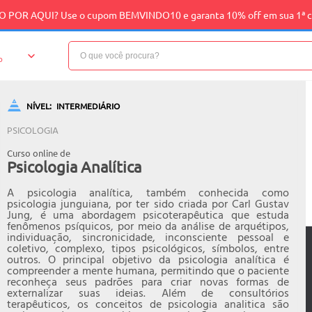
 POR AQUI? Use o cupom BEMVINDO10 e garanta 10% off em sua 1ª 
o
NÍVEL:
INTERMEDIÁRIO
PSICOLOGIA
Curso online de
Psicologia Analítica
A psicologia analítica, também conhecida como
psicologia junguiana, por ter sido criada por Carl Gustav
Jung, é uma abordagem psicoterapêutica que estuda
fenômenos psíquicos, por meio da análise de arquétipos,
individuação, sincronicidade, inconsciente pessoal e
coletivo, complexo, tipos psicológicos, símbolos, entre
outros. O principal objetivo da psicologia analítica é
compreender a mente humana, permitindo que o paciente
reconheça seus padrões para criar novas formas de
externalizar suas ideias. Além de consultórios
terapêuticos, os conceitos de psicologia analitica são