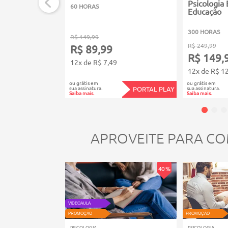
Psicologia 
60 HORAS
Educação
300 HORAS
R$ 149,99
R$ 249,99
R$ 89,99
R$ 149,
12x de R$ 7,49
12x de R$ 1
ou grátis em
ou grátis em
sua assinatura.
sua assinatura.
PORTAL PLAY
Saiba mais.
Saiba mais.
APROVEITE PARA CO
40 %
VIDEOAULA
PROMOÇÃO
PROMOÇÃO
PSICOLOGIA
PSICOLOGIA