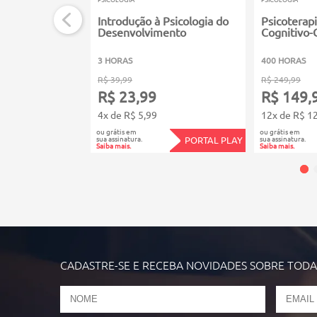
Introdução à Psicologia do
Psicoterapi
Desenvolvimento
Cognitivo
3 HORAS
400 HORAS
R$ 39,99
R$ 249,99
R$ 23,99
R$ 149,
4x de R$ 5,99
12x de R$ 1
ou grátis em
ou grátis em
sua assinatura.
sua assinatura.
PORTAL PLAY
Saiba mais.
Saiba mais.
CADASTRE-SE E RECEBA NOVIDADES SOBRE TOD