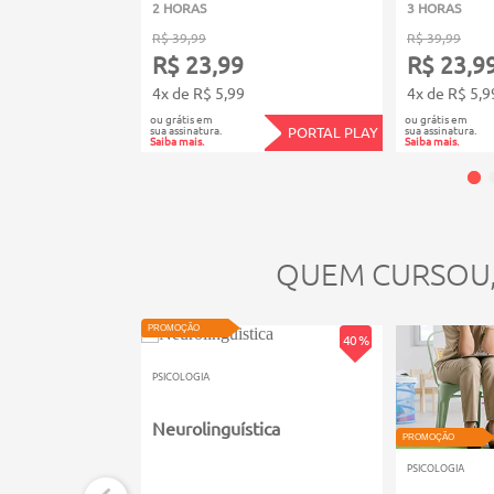
2 HORAS
3 HORAS
R$ 39,99
R$ 39,99
R$ 23,99
R$ 23,9
4x de R$ 5,99
4x de R$ 5,9
ou grátis em
ou grátis em
sua assinatura.
sua assinatura.
PORTAL PLAY
Saiba mais.
Saiba mais.
QUEM CURSOU
PROMOÇÃO
40 %
PSICOLOGIA
Neurolinguística
PROMOÇÃO
PSICOLOGIA