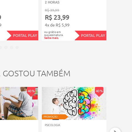
2 HORAS
2 HORAS
R$ 39,99
R$ 39,99
9
R$ 23,99
R$ 23,
9
4x de R$ 5,99
4x de R$ 5
ou grátis em
ou grátis em
sua assinatura.
sua assinatura.
PORTAL PLAY
PORTAL PLAY
Saiba mais.
Saiba mais.
, GOSTOU TAMBÉM
40 %
40 %
PROMOÇÃO
PROMOÇÃO
PSICOLOGIA
PSICOLOGIA