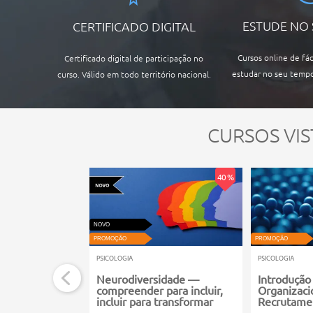
ESTUDE NO
CERTIFICADO DIGITAL
Cursos online de fác
Certificado digital de participação no
estudar no seu tempo
curso. Válido em todo território nacional.
CURSOS VIS
40 %
NOVO
PROMOÇÃO
PROMOÇÃO
PSICOLOGIA
PSICOLOGIA
Neurodiversidade —
Introdução
compreender para incluir,
Organizaci
incluir para transformar
Recrutame