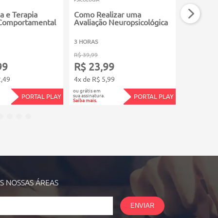
a e Terapia
Como Realizar uma
Segredo
-Comportamental
Avaliação Neuropsicológica
Corporal
3 HORAS
3 HORAS
R$ 39,99
R$ 39,99
99
R$ 23,99
R$ 23,
2,49
4x de R$ 5,99
4x de R$ 5
ou grátis em
ou grátis em
sua assinatura.
sua assinatura.
PORTAL PLAY
PORTAL PLAY
Saiba mais.
Saiba mais.
AS NOSSAS
ÁREAS
ENVIAR