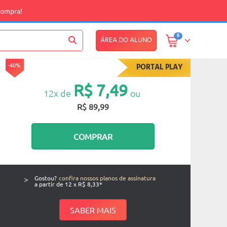
compra!
0
ÁREA DO ALUNO
-40%
PORTAL PLAY
R$ 7,49
12x de
ou
R$ 89,99
COMPRAR
>
Gostou?
confira nossos planos de assinatura
a partir de 12 x R$ 8,33*
SABER MAIS