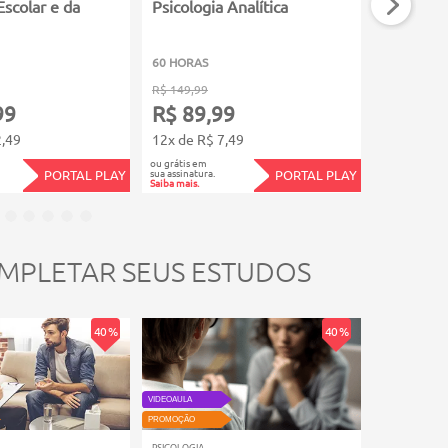
Escolar e da
Psicologia Analítica
Psicolog
60 HORAS
60 HORAS
R$ 149,99
R$ 149,99
99
R$ 89,99
R$ 89,
2,49
12x de R$ 7,49
12x de R$
ou grátis em
ou grátis em
sua assinatura.
sua assinatura.
PORTAL PLAY
PORTAL PLAY
Saiba mais.
Saiba mais.
MPLETAR SEUS ESTUDOS
40 %
40 %
VIDEOAULA
VIDEOAULA
PROMOÇÃO
PROMOÇÃO
PSICOLOGIA
PSICOLOGIA