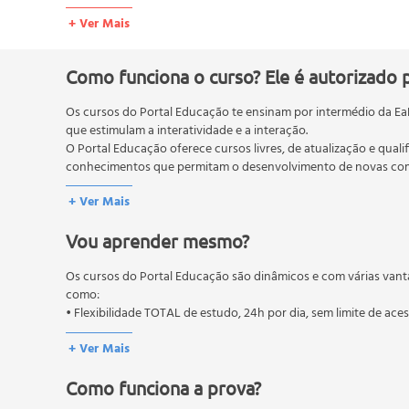
Estrutura da Psique
+ Ver Mais
A Energia Psíquica
Complexos
Arquétipos
Como funciona o curso? Ele é autorizado 
Processos Psicopatológicos
Os cursos do Portal Educação te ensinam por intermédio da Ea
O Desenvolvimento da Personalidade
que estimulam a interatividade e a interação.
Os Complexos nas Psicopatologias
O Portal Educação oferece cursos livres, de atualização e quali
Tipos Psicológicos.
conhecimentos que permitam o desenvolvimento de novas comp
O MEC (Ministério da Educação), trata da política nacional de
+ Ver Mais
pós-graduação. Os cursos técnicos e profissionalizantes são au
Vou aprender mesmo?
Os cursos do Portal Educação são dinâmicos e com várias vant
como:
• Flexibilidade TOTAL de estudo, 24h por dia, sem limite de ace
+ Ver Mais
Como funciona a prova?