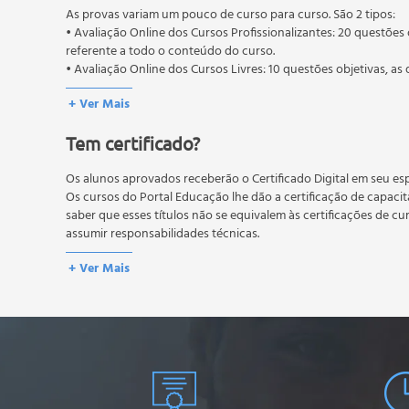
As provas variam um pouco de curso para curso. São 2 tipos:
• Avaliação Online dos Cursos Profissionalizantes: 20 questões 
referente a todo o conteúdo do curso.
• Avaliação Online dos Cursos Livres: 10 questões objetivas, as 
conteúdo do curso.
+ Ver Mais
Os estudos, atividades e avaliações devem ser feitos dentro do
A média final deve ser igual ou superior a 60%
para a conclusão 
Tem certificado?
reprovação, o aluno poderá realizar novamente a prova dentro 
não possuem nova prova, atividades reflexivas e descritivas.
Os alunos aprovados receberão o Certificado Digital em seu esp
Os cursos do Portal Educação lhe dão a certificação de capaci
saber que esses títulos não se equivalem às certificações de cu
assumir responsabilidades técnicas.
+ Ver Mais