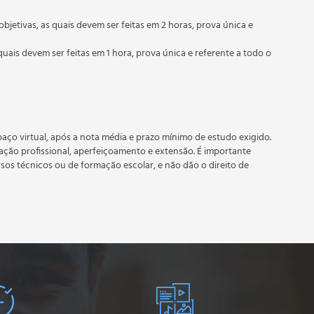
objetivas, as quais devem ser feitas em 2 horas, prova única e
quais devem ser feitas em 1 hora, prova única e referente a todo o
 prazo estipulado no calendário do curso.
e recebimento do certificado digital do curso. Em caso de
do período do curso quantas vezes desejar. Os cursos gratuitos
aço virtual, após a nota média e prazo mínimo de estudo exigido.
tação profissional, aperfeiçoamento e extensão. É importante
rsos técnicos ou de formação escolar, e não dão o direito de