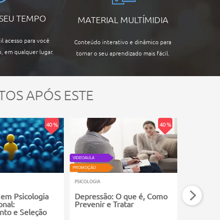
 SEU TEMPO
MATERIAL MULTÍMIDIA
il acesso para você
Conteúdo interativo e dinâmico para
, em qualquer lugar.
tornar o seu aprendizado mais fácil.
TOS APÓS ESTE
40 %
40 %
VIDEOAULA
VIDEOAULA
PROMOÇÃO
PROMOÇÃO
PSICOLOGIA
PSICOLOGIA
 em Psicologia
Depressão: O que é, Como
Ansiedad
onal:
Prevenir e Tratar
Prevenir 
nto e Seleção