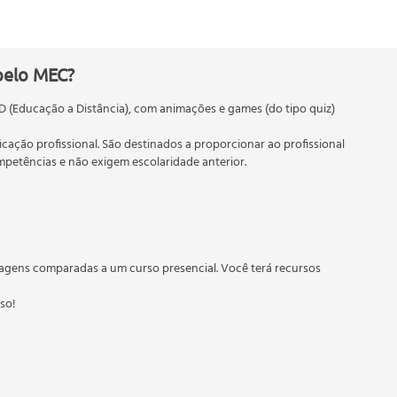
pelo MEC?
D (Educação a Distância), com animações e games (do tipo quiz)
ficação profissional. São destinados a proporcionar ao profissional
etências e não exigem escolaridade anterior.
 educação em geral, mas autoriza apenas cursos de graduação e
torizados pelas Secretarias Estaduais de Educação.
agens comparadas a um curso presencial. Você terá recursos
sso!