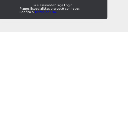
Já é assinante?
Faça Login
Planos Especialistas pra você conhecer.
Confira o
Termo de Uso.