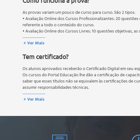
Como funciona a prova?
As provas variam um pouco de curso para curso. São 2 tipos:
• Avaliação Online dos Cursos Profissionalizantes: 20 questões 
referente a todo o conteúdo do curso.
• Avaliação Online dos Cursos Livres: 10 questões objetivas, as 
conteúdo do curso.
+ Ver Mais
Os estudos, atividades e avaliações devem ser feitos dentro do
A média final deve ser igual ou superior a 60%
para a conclusão 
Tem certificado?
reprovação, o aluno poderá realizar novamente a prova dentro 
não possuem nova prova, atividades reflexivas e descritivas.
Os alunos aprovados receberão o Certificado Digital em seu esp
Os cursos do Portal Educação lhe dão a certificação de capaci
saber que esses títulos não se equivalem às certificações de cu
assumir responsabilidades técnicas.
+ Ver Mais