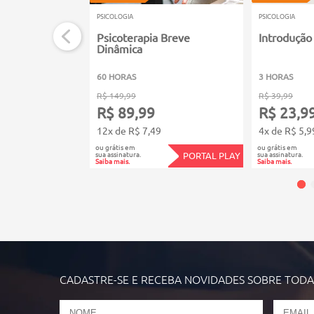
PSICOLOGIA
PSICOLOGIA
Psicoterapia Breve
Introdução
Dinâmica
60 HORAS
3 HORAS
R$ 149,99
R$ 39,99
R$ 89,99
R$ 23,9
12x de R$ 7,49
4x de R$ 5,9
ou grátis em
ou grátis em
sua assinatura.
sua assinatura.
PORTAL PLAY
Saiba mais.
Saiba mais.
CADASTRE-SE E RECEBA NOVIDADES SOBRE TOD