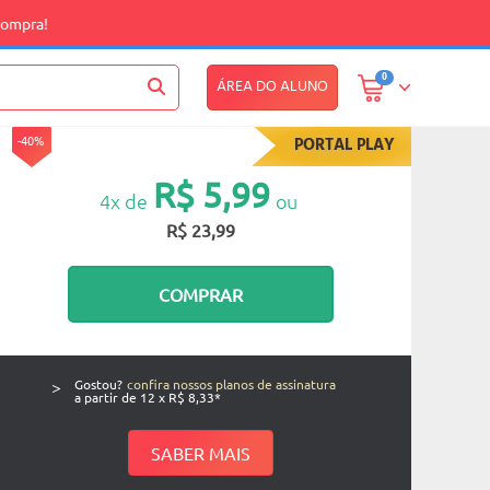
compra!
0
ÁREA DO ALUNO
-40%
PORTAL PLAY
R$ 5,99
4x de
ou
R$ 23,99
COMPRAR
>
Gostou?
confira nossos planos de assinatura
a partir de 12 x R$ 8,33*
SABER MAIS