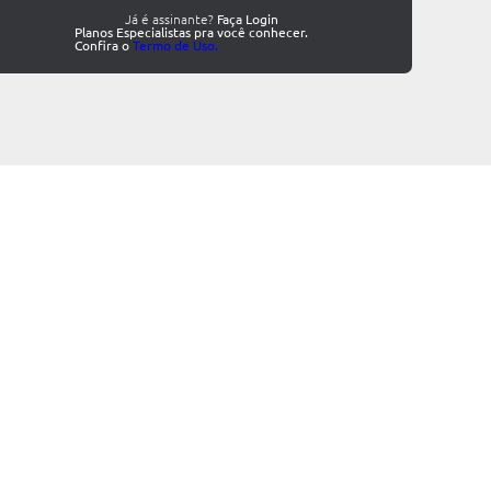
Já é assinante?
Faça Login
Planos Especialistas pra você conhecer.
Confira o
Termo de Uso.