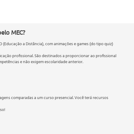
pelo MEC?
D (Educação a Distância), com animações e games (do tipo quiz)
ficação profissional. São destinados a proporcionar ao profissional
etências e não exigem escolaridade anterior.
 educação em geral, mas autoriza apenas cursos de graduação e
torizados pelas Secretarias Estaduais de Educação.
agens comparadas a um curso presencial. Você terá recursos
sso!