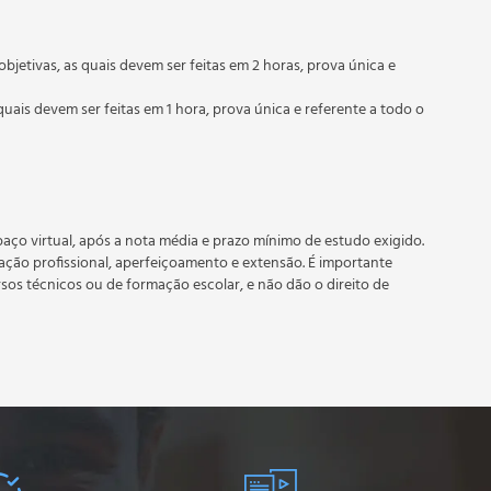
objetivas, as quais devem ser feitas em 2 horas, prova única e
quais devem ser feitas em 1 hora, prova única e referente a todo o
 prazo estipulado no calendário do curso.
e recebimento do certificado digital do curso. Em caso de
do período do curso quantas vezes desejar. Os cursos gratuitos
aço virtual, após a nota média e prazo mínimo de estudo exigido.
tação profissional, aperfeiçoamento e extensão. É importante
rsos técnicos ou de formação escolar, e não dão o direito de