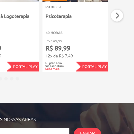
PSICOLOGIA
PSICOLOGIA
 à Logoterapia
Psicoterapia
Psicologi
60 HORAS
60 HORAS
R$ 149,99
R$ 149,99
9
R$ 89,99
R$ 89,
9
12x de R$ 7,49
12x de R$
ou grátis em
ou grátis em
sua assinatura.
sua assinatura.
PORTAL PLAY
PORTAL PLAY
Saiba mais.
Saiba mais.
AS NOSSAS
ÁREAS
ENVIAR