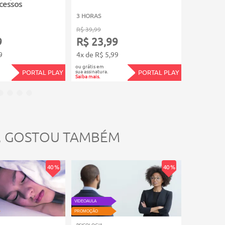
xcessos
3 HORAS
3 HORAS
R$ 39,99
R$ 39,99
9
R$ 23,99
R$ 23,
9
4x de R$ 5,99
4x de R$ 5
ou grátis em
ou grátis em
sua assinatura.
sua assinatura.
PORTAL PLAY
PORTAL PLAY
Saiba mais.
Saiba mais.
, GOSTOU TAMBÉM
40 %
40 %
VIDEOAULA
VIDEOAULA
PROMOÇÃO
PROMOÇÃO