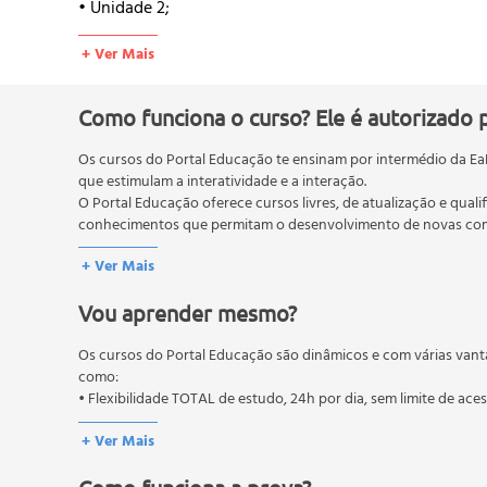
• Unidade 2;
• 2.1 - Mitos e verdades sobre a depressão;
+ Ver Mais
• 2.2 - Tratamento da depressão.
Como funciona o curso? Ele é autorizado 
Os cursos do Portal Educação te ensinam por intermédio da Ea
que estimulam a interatividade e a interação.
O Portal Educação oferece cursos livres, de atualização e quali
conhecimentos que permitam o desenvolvimento de novas comp
O MEC (Ministério da Educação), trata da política nacional de
+ Ver Mais
pós-graduação. Os cursos técnicos e profissionalizantes são au
Vou aprender mesmo?
Os cursos do Portal Educação são dinâmicos e com várias vant
como:
• Flexibilidade TOTAL de estudo, 24h por dia, sem limite de ace
+ Ver Mais