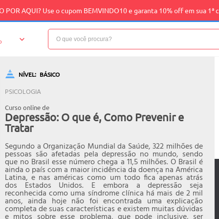
 POR AQUI? Use o cupom BEMVINDO10 e garanta 10% off em sua 1ª 
o
NÍVEL:
BÁSICO
PSICOLOGIA
Curso online de
Depressão: O que é, Como Prevenir e
Tratar
Segundo a Organização Mundial da Saúde, 322 milhões de
pessoas são afetadas pela depressão no mundo, sendo
que no Brasil esse número chega a 11,5 milhões. O Brasil é
ainda o país com a maior incidência da doença na América
Latina, e nas américas como um todo fica apenas atrás
dos Estados Unidos. E embora a depressão seja
reconhecida como uma síndrome clínica há mais de 2 mil
anos, ainda hoje não foi encontrada uma explicação
completa de suas características e existem muitas dúvidas
e mitos sobre esse problema, que pode inclusive, ser