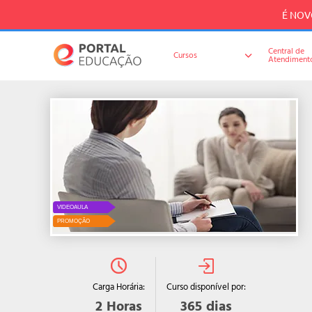
É NOVO
Central de
Cursos
Atendiment
VIDEOAULA
PROMOÇÃO
Curso disponível por:
Carga Horária:
365
dias
2
Horas