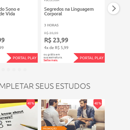
PSICOLOGIA
PSICOLOGIA
 do Sono e
Segredos na Linguagem
Como Rea
de Vida
Corporal
Avaliaçã
3 HORAS
3 HORAS
R$ 39,99
R$ 39,99
99
R$ 23,99
R$ 23,
99
4x de R$ 5,99
4x de R$ 5
ou grátis em
ou grátis em
sua assinatura.
sua assinatura.
PORTAL PLAY
PORTAL PLAY
Saiba mais.
Saiba mais.
MPLETAR SEUS ESTUDOS
40 %
40 %
PROMOÇÃO
PROMOÇÃO