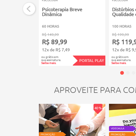
PSICOLOGIA
PSICOLOGIA
Psicoterapia Breve
Distúrbios
Dinâmica
Qualidade 
60 HORAS
100 HORAS
R$ 149,99
R$ 199,99
R$ 89,99
R$ 119,
12x de R$ 7,49
12x de R$ 9,
ou grátis em
ou grátis em
sua assinatura.
sua assinatura.
PORTAL PLAY
Saiba mais.
Saiba mais.
APROVEITE PARA CO
40 %
VIDEOAULA
PROMOÇÃO
PROMOÇÃO