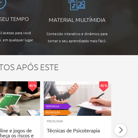
 SEU TEMPO
MATERIAL MULTÍMIDIA
il acesso para você
Conteúdo interativo e dinâmico para
, em qualquer lugar.
tornar o seu aprendizado mais fácil.
TOS APÓS ESTE
40 %
40 %
VIDEOAULA
VIDEOAULA
PROMOÇÃO
PROMOÇÃO
PSICOLOGIA
PSICOLOGIA
line e jogos de
Técnicas de Psicoterapia
Introduç
heça os riscos e