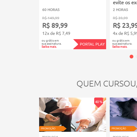
evite os e
60 HORAS
2 HORAS
R$ 149,99
R$ 39,99
R$ 89,99
R$ 23,9
12x de R$ 7,49
4x de R$ 5,9
ou grátis em
ou grátis em
sua assinatura.
sua assinatura.
PORTAL PLAY
Saiba mais.
Saiba mais.
QUEM CURSOU
40 %
PROMOÇÃO
PROMOÇÃO