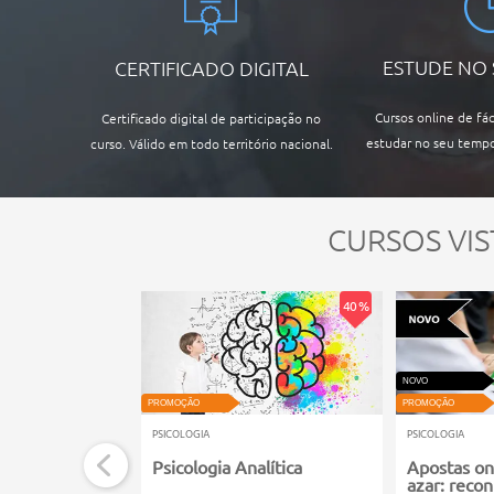
ESTUDE NO
CERTIFICADO DIGITAL
Cursos online de fác
Certificado digital de participação no
estudar no seu tempo
curso. Válido em todo território nacional.
CURSOS VIS
40 %
NOVO
PROMOÇÃO
PROMOÇÃO
PSICOLOGIA
PSICOLOGIA
Psicologia Analítica
Apostas on
azar: recon