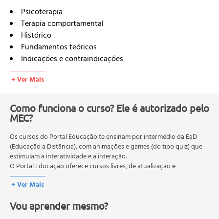
Psicoterapia
Terapia comportamental
Histórico
Fundamentos teóricos
Indicações e contraindicações
Técnicas
+ Ver Mais
Conceitos básicos
Terapia cognitiva
Histórico
Como funciona o curso? Ele é autorizado pelo
MEC?
Fundamentos teóricos
Indicações e contraindicações
Os cursos do Portal Educação te ensinam por intermédio da EaD
Técnicas
(Educação a Distância), com animações e games (do tipo quiz) que
Conceitos básicos
estimulam a interatividade e a interação.
Teoria cognitiva de Young
O Portal Educação oferece cursos livres, de atualização e
Diferença entre cognitivismo e o construtivismo
qualificação profissional. São destinados a proporcionar ao
+ Ver Mais
profissional conhecimentos que permitam o desenvolvimento de
Princípios fundamentais
novas competências e não exigem escolaridade anterior.
Distorções cognitivas
Vou aprender mesmo?
O MEC (Ministério da Educação), trata da política nacional de
Perfil cognitivo dos transtornos psiquiátricos
educação em geral, mas autoriza apenas cursos de graduação e