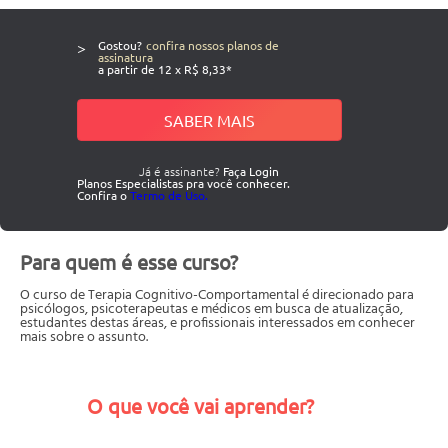
>
Gostou?
confira nossos planos de
assinatura
a partir de 12 x R$ 8,33*
SABER MAIS
Já é assinante?
Faça Login
Planos Especialistas pra você conhecer.
Confira o
Termo de Uso.
Para quem é esse curso?
O curso de Terapia Cognitivo-Comportamental é direcionado para
psicólogos, psicoterapeutas e médicos em busca de atualização,
estudantes destas áreas, e profissionais interessados em conhecer
mais sobre o assunto.
O que você vai aprender?