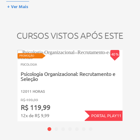
prova, atividades reflexivas e descritivas.
esses títulos não se equivalem às certificações de cursos técnicos ou
+ Ver Mais
de formação escolar, e não dão o direito de assumir
responsabilidades técnicas.
CURSOS VISTOS APÓS ESTE
PROMOÇ
40 %
PROMOÇÃO
PSICOL
PSICOLOGIA
Aval
Psicologia Organizacional: Recrutamento e
Seleção
6011
12011 HORAS
R$ 14
R$ 199,99
R$ 
R$ 119,99
12x d
12x de R$ 9,99
PORTAL PLAY11