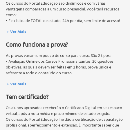
Estruturação das sessões
pós-graduação. Os cursos técnicos e profissionalizantes são
Os cursos do Portal Educação são dinâmicos e com várias
Instrumentos utilizados
autorizados pelas Secretarias Estaduais de Educação.
vantagens comparadas a um curso presencial. Você terá recursos
como:
Relação terapêutica
• Flexibilidade TOTAL de estudo, 24h por dia, sem limite de acesso!
Componentes relevantes para se chegar ao problema
A TCC e a família
+ Ver Mais
Mitos equivocados sobre terapia cognitiva.
Como funciona a prova?
As provas variam um pouco de curso para curso. São 2 tipos:
• Avaliação Online dos Cursos Profissionalizantes: 20 questões
objetivas, as quais devem ser feitas em 2 horas, prova única e
referente a todo o conteúdo do curso.
• Avaliação Online dos Cursos Livres: 10 questões objetivas, as quais
+ Ver Mais
devem ser feitas em 1 hora, prova única e referente a todo o
conteúdo do curso.
Tem certificado?
Os estudos, atividades e avaliações devem ser feitos dentro do
prazo estipulado no calendário do curso.
A média final deve ser igual ou superior a 60%
Os alunos aprovados receberão o Certificado Digital em seu espaço
para a conclusão e
recebimento do certificado digital do curso. Em caso de reprovação,
virtual, após a nota média e prazo mínimo de estudo exigido.
o aluno poderá realizar novamente a prova dentro do período do
Os cursos do Portal Educação lhe dão a certificação de capacitação
curso quantas vezes desejar. Os cursos gratuitos não possuem nova
profissional, aperfeiçoamento e extensão. É importante saber que