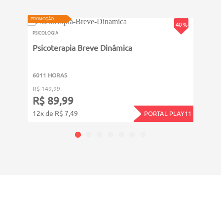
PROMOÇÃO
PROMOÇ
40 %
PSICOLOGIA
PSICOL
Psicoterapia Breve Dinâmica
Psic
6011 HORAS
2001
R$ 149,99
R$ 19
R$ 89,99
R$ 
12x de R$ 7,49
12x d
PORTAL PLAY11
CADASTRE-SE E RECEBA NOVIDADES SOBRE TODAS