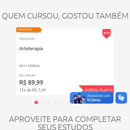
QUEM CURSOU, GOSTOU TAMBÉM
PROMOÇÃO
PROMOÇ
40 %
PSICOLOGIA
PSICOL
Arteterapia
Neur
6011 HORAS
6011
R$ 149,99
R$ 14
R$ 89,99
R$ 
12x de R$ 7,49
12x d
PORTAL PLAY11
APROVEITE PARA COMPLETAR
SEUS ESTUDOS