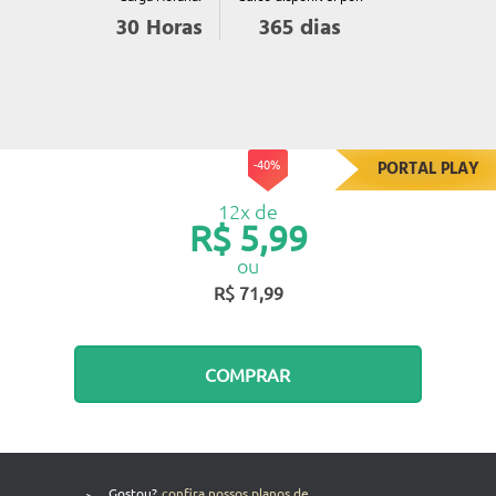
365
dias
30
Horas
-40%
PORTAL PLAY
12x de
R$ 5,99
ou
R$ 71,99
COMPRAR
>
Gostou?
confira nossos planos de