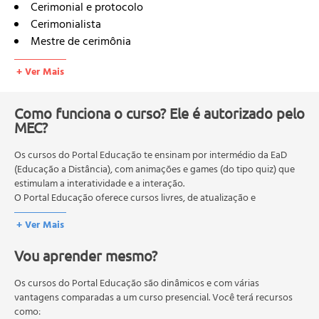
Cerimonial e protocolo
Cerimonialista
Mestre de cerimônia
Importância do cerimonial para os seres humanos
+ Ver Mais
Cartões
Cumprimentos
Maneiras para negociar
Como funciona o curso? Ele é autorizado pelo
MEC?
Hospitalidade
Pontualidade
Os cursos do Portal Educação te ensinam por intermédio da EaD
Superstições
(Educação a Distância), com animações e games (do tipo quiz) que
Presentes
estimulam a interatividade e a interação.
Condutas
O Portal Educação oferece cursos livres, de atualização e
Quando organizar solenidades
qualificação profissional. São destinados a proporcionar ao
+ Ver Mais
profissional conhecimentos que permitam o desenvolvimento de
Cerimonial e protocolo foram criados para determinar
novas competências e não exigem escolaridade anterior.
procedimentos e evitar embaraços
Vou aprender mesmo?
O MEC (Ministério da Educação), trata da política nacional de
Casamento na igreja
educação em geral, mas autoriza apenas cursos de graduação e
Cortejo do casamento na igreja
pós-graduação. Os cursos técnicos e profissionalizantes são
Os cursos do Portal Educação são dinâmicos e com várias
Casamento indiano
autorizados pelas Secretarias Estaduais de Educação.
vantagens comparadas a um curso presencial. Você terá recursos
como:
Cortejo do casamento indiano