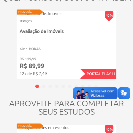
VIDEOAU
PROMOÇÃO
40 %
PROMOÇ
SERVIÇOS
SERVIÇ
Avaliação de Imóveis
Port
6011 HORAS
211 
R$ 149,99
R$ 39
R$ 89,99
R$ 
12x de R$ 7,49
4x de
PORTAL PLAY11
APROVEITE PARA COMPLETAR
SEUS ESTUDOS
ATUALIZADO
VIDEOAULA
VIDEOAU
PROMOÇÃO
40 %
PROMOÇ