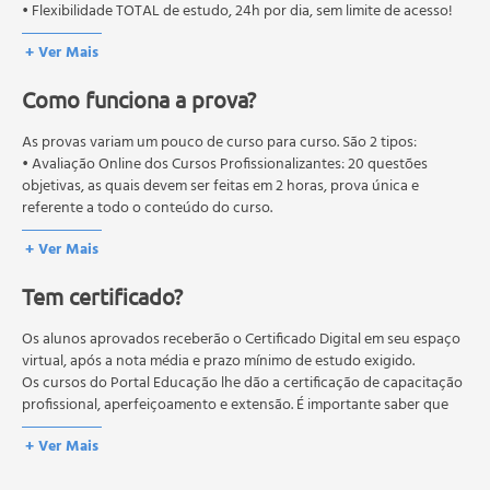
• Flexibilidade TOTAL de estudo, 24h por dia, sem limite de acesso!
Objetivo do cerimonial
Funções do cerimonial
+ Ver Mais
Comissão de cerimonial
Como funciona a prova?
Levantamento de necessidades
Durante e após o evento
As provas variam um pouco de curso para curso. São 2 tipos:
Cerimonialista, apresentador de eventos e mestre de
• Avaliação Online dos Cursos Profissionalizantes: 20 questões
cerimônias
objetivas, as quais devem ser feitas em 2 horas, prova única e
O porquê das cerimônias
referente a todo o conteúdo do curso.
Os elementos das cerimônias
• Avaliação Online dos Cursos Livres: 10 questões objetivas, as quais
+ Ver Mais
devem ser feitas em 1 hora, prova única e referente a todo o
Dicas úteis para cerimonialistas
conteúdo do curso.
Tipos de cerimonial
Tem certificado?
Os estudos, atividades e avaliações devem ser feitos dentro do
Perfil do profissional de cerimonial
prazo estipulado no calendário do curso.
Ordem de precedência
A média final deve ser igual ou superior a 60%
Os alunos aprovados receberão o Certificado Digital em seu espaço
para a conclusão e
Da presidência
recebimento do certificado digital do curso. Em caso de reprovação,
virtual, após a nota média e prazo mínimo de estudo exigido.
o aluno poderá realizar novamente a prova dentro do período do
Os cursos do Portal Educação lhe dão a certificação de capacitação
Do lugar a honra
curso quantas vezes desejar. Os cursos gratuitos não possuem nova
profissional, aperfeiçoamento e extensão. É importante saber que
Da representação
prova, atividades reflexivas e descritivas.
esses títulos não se equivalem às certificações de cursos técnicos ou
Representações consulares
+ Ver Mais
de formação escolar, e não dão o direito de assumir
Precedência nas forças armadas
responsabilidades técnicas.