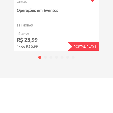
SERVIÇOS
SERVIÇ
Operações em Eventos
Como
211 HORAS
311 
R$ 39,99
R$ 39
R$ 23,99
R$ 
4x de R$ 5,99
4x de
PORTAL PLAY11
CADASTRE-SE E RECEBA NOVIDADES SOBRE TODAS
NOSSAS
ÁREAS