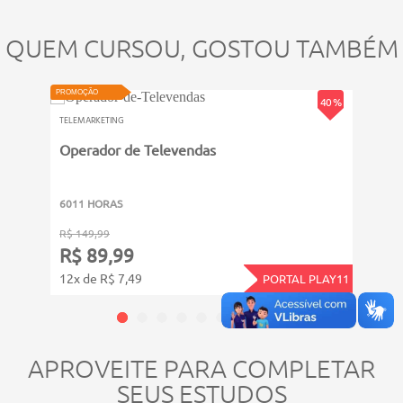
QUEM CURSOU, GOSTOU TAMBÉM
PROMOÇÃO
PROMOÇ
40 %
TELEMARKETING
TELEMA
Operador de Televendas
Técn
6011 HORAS
6011
R$ 149,99
R$ 14
R$ 89,99
R$ 
12x de R$ 7,49
12x d
PORTAL PLAY11
APROVEITE PARA COMPLETAR
SEUS ESTUDOS