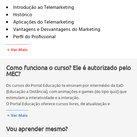
Introdução ao Telemarketing
Histórico
Aplicações do Telemarketing
Vantagens e Desvantagens do Marketing
Perfil do Profissional
Atitudes e Comportamento dos Operadores de
+ Ver Mais
Telemarketing
Call Center - Estrutura Física
Partes Integrantes de um Call Center
Como funciona o curso? Ele é autorizado pelo
MEC?
Serviço de Atendimento a Clientes
Técnicas de Atendimento e Telemarketing
Os cursos do Portal Educação te ensinam por intermédio da EaD
Posturas e Condutas Profissionais
(Educação a Distância), com animações e games (do tipo quiz) que
Atendimento x Vendas
estimulam a interatividade e a interação.
Telemarketing e Atendimento Personalizado
O Portal Educação oferece cursos livres, de atualização e
Importância do SAC
qualificação profissional. São destinados a proporcionar ao
+ Ver Mais
profissional conhecimentos que permitam o desenvolvimento de
Marketing de Relacionamento
novas competências e não exigem escolaridade anterior.
Processo de Atração/Retenção e Fidelização de
Vou aprender mesmo?
O MEC (Ministério da Educação), trata da política nacional de
Clientes
educação em geral, mas autoriza apenas cursos de graduação e