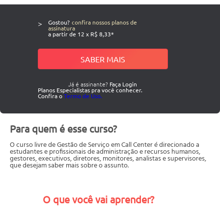
>
Gostou?
confira nossos planos de
assinatura
a partir de 12 x R$ 8,33*
SABER MAIS
Já é assinante?
Faça Login
Planos Especialistas pra você conhecer.
Confira o
Termo de Uso.
Para quem é esse curso?
O curso livre de Gestão de Serviço em Call Center é direcionado a
estudantes e profissionais de administração e recursos humanos,
gestores, executivos, diretores, monitores, analistas e supervisores,
que desejam saber mais sobre o assunto.
O que você vai aprender?