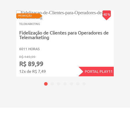
PROMOÇ
40 %
PROMOÇÃO
TELEMA
TELEMARKETING
Tele
Fidelização de Clientes para Operadores de
Telemarketing
2011
6011 HORAS
R$ 99
R$ 149,99
R$ 
R$ 89,99
11x d
12x de R$ 7,49
PORTAL PLAY11
CADASTRE-SE E RECEBA NOVIDADES SOBRE TODAS