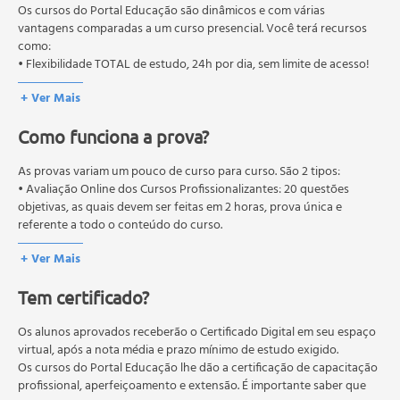
Encantando Clientes com Atendimento Diferenciado
pós-graduação. Os cursos técnicos e profissionalizantes são
Os cursos do Portal Educação são dinâmicos e com várias
Serviço de Televendas
autorizados pelas Secretarias Estaduais de Educação.
vantagens comparadas a um curso presencial. Você terá recursos
como:
Técnicas de Vendas e Telemarketing
• Flexibilidade TOTAL de estudo, 24h por dia, sem limite de acesso!
Etapas do Processo de Vendas
Tipos de Clientes
+ Ver Mais
Construindo Bons Relacionamentos com Clientes
Como funciona a prova?
Identificando Oportunidades
Marketing em Vendas - Agregando Qualidade ao
As provas variam um pouco de curso para curso. São 2 tipos:
Processo de Vendas
• Avaliação Online dos Cursos Profissionalizantes: 20 questões
Telemarketing e Serviços ao Consumidor
objetivas, as quais devem ser feitas em 2 horas, prova única e
Vendas Sugestivas
referente a todo o conteúdo do curso.
Vendas Consultivas
• Avaliação Online dos Cursos Livres: 10 questões objetivas, as quais
+ Ver Mais
devem ser feitas em 1 hora, prova única e referente a todo o
Serviço de Cobrança
conteúdo do curso.
Técnicas de Cobrança
Tem certificado?
Os estudos, atividades e avaliações devem ser feitos dentro do
Telemarketing Ativo De Cobrança
prazo estipulado no calendário do curso.
Abordagem e Argumentação a Clientes
A média final deve ser igual ou superior a 60%
Os alunos aprovados receberão o Certificado Digital em seu espaço
para a conclusão e
Tratando com Objeções
recebimento do certificado digital do curso. Em caso de reprovação,
virtual, após a nota média e prazo mínimo de estudo exigido.
o aluno poderá realizar novamente a prova dentro do período do
Os cursos do Portal Educação lhe dão a certificação de capacitação
Identificando os Motivos da Insatisfação
curso quantas vezes desejar. Os cursos gratuitos não possuem nova
profissional, aperfeiçoamento e extensão. É importante saber que
Reconquistando Clientes