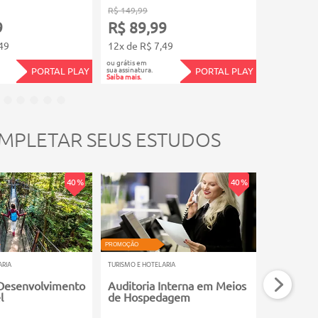
R$ 149,99
R$ 199,99
9
R$ 89,99
R$ 119
49
12x de R$ 7,49
12x de R$
ou grátis em
ou grátis em
sua assinatura.
sua assinatura.
PORTAL PLAY
PORTAL PLAY
Saiba mais.
Saiba mais.
MPLETAR SEUS ESTUDOS
40 %
40 %
PROMOÇÃO
PROMOÇÃO
ARIA
TURISMO E HOTELARIA
TURISMO E HOT
 Desenvolvimento
Auditoria Interna em Meios
Espeleot
l
de Hospedagem