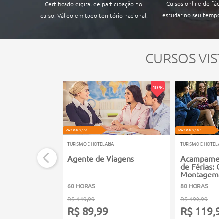
Cursos online de fác
Certificado digital de participação no
estudar no seu tempo
curso. Válido em todo território nacional.
CURSOS VIS
40 %
PROMOÇÃO
PROMOÇÃO
TURISMO E HOTELARIA
TURISMO E HOTEL
Agente de Viagens
Acampamen
de Férias: 
Montagem
60 HORAS
80 HORAS
R$ 149,99
R$ 199,99
R$ 89,99
R$ 119,