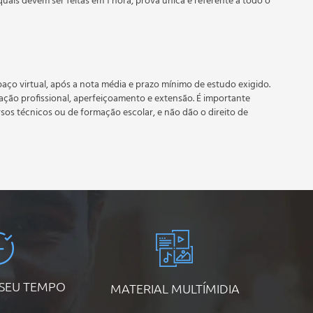
quais devem ser feitas em 1 hora, prova única e referente a todo o
 prazo estipulado no calendário do curso.
e recebimento do certificado digital do curso. Em caso de
do período do curso quantas vezes desejar. Os cursos gratuitos
aço virtual, após a nota média e prazo mínimo de estudo exigido.
tação profissional, aperfeiçoamento e extensão. É importante
mo Rural
rsos técnicos ou de formação escolar, e não dão o direito de
imento de Turismo Rural Sustentável
ividade Turística no Meio Rural
o-Cultural
 SEU TEMPO
MATERIAL MULTÍMIDIA