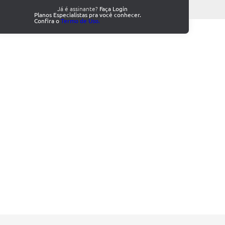
Já é assinante?
Faça Login
Planos Especialistas pra você conhecer.
Confira o
Termo de Uso.