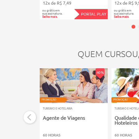
12x de R$ 7,49
12x de R$ 9,
ou grátis em
ou grátis em
sua assinatura.
sua assinatura.
PORTAL PLAY
Saiba mais.
Saiba mais.
QUEM CURSOU
40 %
PROMOÇÃO
PROMOÇÃO
TURISMO E HOTELARIA
TURISMO E HOTEL
Agente de Viagens
Qualidade 
Hoteleiros
60 HORAS
60 HORAS