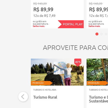
R$ 149,99
R$ 149,99
R$ 89,99
R$ 89,9
12x de R$ 7,49
12x de R$ 7,
ou grátis em
ou grátis em
sua assinatura.
sua assinatura.
PORTAL PLAY
Saiba mais.
Saiba mais.
APROVEITE PARA CO
40 %
PROMOÇÃO
PROMOÇÃO
TURISMO E HOTELARIA
TURISMO E HOTEL
Turismo Rural
Turismo e
Sustentáve