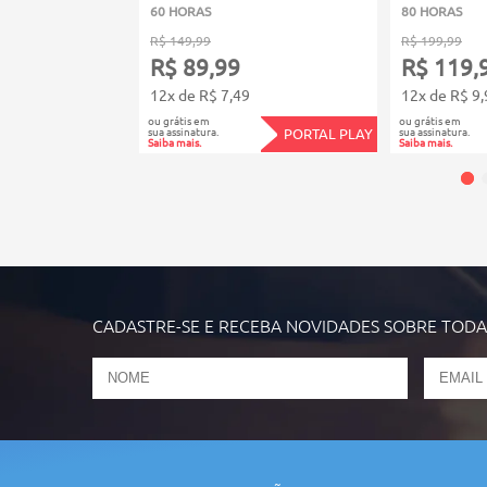
60 HORAS
80 HORAS
R$ 149,99
R$ 199,99
R$ 89,99
R$ 119,
12x de R$ 7,49
12x de R$ 9,
ou grátis em
ou grátis em
sua assinatura.
sua assinatura.
PORTAL PLAY
Saiba mais.
Saiba mais.
CADASTRE-SE E RECEBA NOVIDADES SOBRE TOD