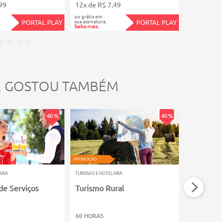
99
12x de R$ 7,49
12x de R$
ou grátis em
ou grátis em
sua assinatura.
sua assinatura.
PORTAL PLAY
PORTAL PLAY
Saiba mais.
Saiba mais.
, GOSTOU TAMBÉM
40 %
40 %
PROMOÇÃO
PROMOÇÃO
ARIA
TURISMO E HOTELARIA
TURISMO E HOT
de Serviços
Turismo Rural
Turismo 
Sustentá
60 HORAS
80 HORAS