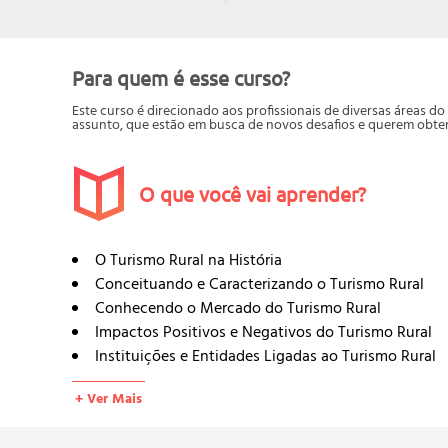
Para quem é esse curso?
Este curso é direcionado aos profissionais de diversas áreas 
assunto, que estão em busca de novos desafios e querem obter
O que você vai aprender?
O Turismo Rural na História
Conceituando e Caracterizando o Turismo Rural
Conhecendo o Mercado do Turismo Rural
Impactos Positivos e Negativos do Turismo Rural
Instituições e Entidades Ligadas ao Turismo Rural
Entendendo o que é um Inventário Turístico do Mei
+ Ver Mais
A Utilização dos Mapas Como Ferramenta Para o Inv
Indicação dos Acessos no Inventário Turístico Rura