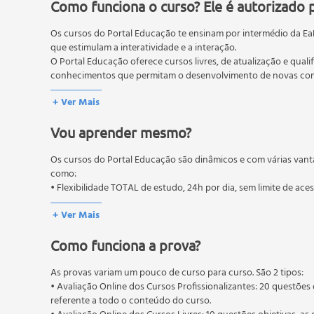
Identificação dos Equipamentos e Serviços de Apoio
Como funciona o curso? Ele é autorizado 
Inventariando a Propriedade Rural
Os cursos do Portal Educação te ensinam por intermédio da Ea
Delimitação da Área
que estimulam a interatividade e a interação.
Saneamento Básico
O Portal Educação oferece cursos livres, de atualização e quali
Características Naturais
conhecimentos que permitam o desenvolvimento de novas comp
Fatores Abióticos
O MEC (Ministério da Educação), trata da política nacional de
+ Ver Mais
Relevo
pós-graduação. Os cursos técnicos e profissionalizantes são au
Espeleologia
Vou aprender mesmo?
Vegetação
Flora e Fauna
Os cursos do Portal Educação são dinâmicos e com várias vant
Hidrografia
como:
Distribuição da Área Rural
• Flexibilidade TOTAL de estudo, 24h por dia, sem limite de ace
Atividades Desenvolvidas e Comercializadas na Pr
+ Ver Mais
Recursos Humanos
Aspectos Étnico-Culturais e Históricos
Como funciona a prova?
Atividades Turísticas em Desenvolvimento
Elaboração de Projetos
As provas variam um pouco de curso para curso. São 2 tipos:
• Avaliação Online dos Cursos Profissionalizantes: 20 questões 
O Projeto de Turismo Rural
referente a todo o conteúdo do curso.
Diagnóstico do Local