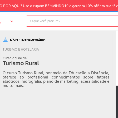
 POR AQUI? Use o cupom BEMVINDO10 e garanta 10% off em sua 1ª 
o
NÍVEL:
INTERMEDIÁRIO
TURISMO E HOTELARIA
Curso online de
Turismo Rural
O curso Turismo Rural, por meio da Educação a Distância,
oferece ao profissional conhecimentos sobre fatores
abióticos, hidrografia, plano de marketing, acessibilidade e
muito mais.