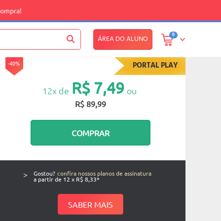
compra!
0
ÁREA DO ALUNO
-40%
PORTAL PLAY
R$ 7,49
12x de
ou
R$ 89,99
COMPRAR
>
Gostou?
confira nossos planos de assinatura
a partir de 12 x R$ 8,33*
SABER MAIS