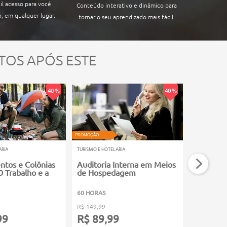
il acesso para você
Conteúdo interativo e dinâmico para
, em qualquer lugar.
tornar o seu aprendizado mais fácil.
TOS APÓS ESTE
40 %
40 %
PROMOÇÃO
PROMOÇÃO
ARIA
TURISMO E HOTELARIA
TURISMO E HOT
tos e Colônias
Auditoria Interna em Meios
Turismo 
O Trabalho e a
de Hospedagem
60 HORAS
60 HORAS
R$ 149,99
R$ 149,99
99
R$ 89,99
R$ 89,