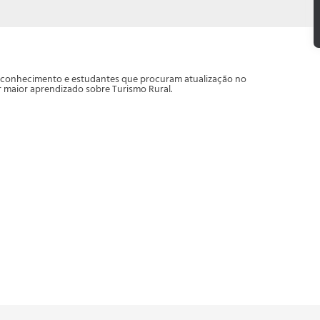
do conhecimento e estudantes que procuram atualização no
 maior aprendizado sobre Turismo Rural.
o Rural
entário Turístico do Meio Rural
l