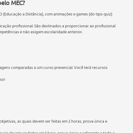
 no Inventário Turístico Rural
pelo MEC?
D (Educação a Distância), com animações e games (do tipo quiz)
ficação profissional. São destinados a proporcionar ao profissional
etências e não exigem escolaridade anterior.
 educação em geral, mas autoriza apenas cursos de graduação e
torizados pelas Secretarias Estaduais de Educação.
agens comparadas a um curso presencial. Você terá recursos
sso!
opriedade
objetivas, as quais devem ser feitas em 2 horas, prova única e