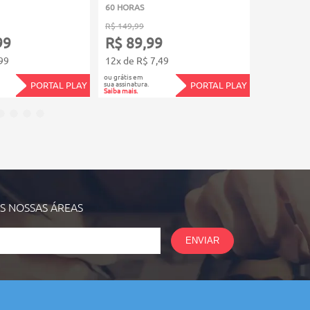
60 HORAS
80 HORAS
R$ 149,99
R$ 199,99
99
R$ 89,99
R$ 119
99
12x de R$ 7,49
12x de R$
ou grátis em
ou grátis em
sua assinatura.
sua assinatura.
PORTAL PLAY
PORTAL PLAY
Saiba mais.
Saiba mais.
AS NOSSAS
ÁREAS
ENVIAR