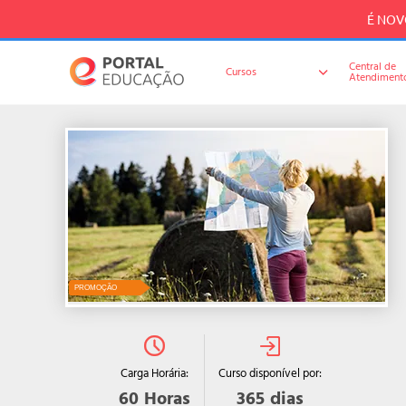
É NOVO
Central de
Cursos
Atendiment
PROMOÇÃO
Curso disponível por:
Carga Horária:
365
dias
60
Horas