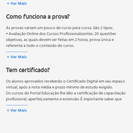
Avaliação Formativa
+ Ver Mais
Proposição de Planos
Como funciona a prova?
Pesquisa - Diagnóstica
Processo de Desenvolvimento do Projeto
As provas variam um pouco de curso para curso. São 2 tipos:
A Ética do Projeto
• Avaliação Online dos Cursos Profissionalizantes: 20 questões
A Construção de um Projeto Direcionado a Hotelaria
objetivas, as quais devem ser feitas em 2 horas, prova única e
Tipos de Projetos Turísticos
referente a todo o conteúdo do curso.
Projetos Turísticos Criados para Consumo em
• Avaliação Online dos Cursos Livres: 10 questões objetivas, as quais
+ Ver Mais
devem ser feitas em 1 hora, prova única e referente a todo o
Momentos de Ócio e Tempo Livre, Baseados na
conteúdo do curso.
Tematização Cultural
Tem certificado?
Os estudos, atividades e avaliações devem ser feitos dentro do
Macro Projetos de Regeneração Urbana, Baseados no
prazo estipulado no calendário do curso.
Patrimônio
A média final deve ser igual ou superior a 60%
Os alunos aprovados receberão o Certificado Digital em seu espaço
para a conclusão e
Projetos de Dinamização Turístico-Cultural
recebimento do certificado digital do curso. Em caso de reprovação,
virtual, após a nota média e prazo mínimo de estudo exigido.
o aluno poderá realizar novamente a prova dentro do período do
Os cursos do Portal Educação lhe dão a certificação de capacitação
Projetos de Desenvolvimento Local Baseados no
curso quantas vezes desejar. Os cursos gratuitos não possuem nova
profissional, aperfeiçoamento e extensão. É importante saber que
Patrimônio Cultural
prova, atividades reflexivas e descritivas.
esses títulos não se equivalem às certificações de cursos técnicos ou
Setores do Turismo em que se Podem Desenvolver
+ Ver Mais
de formação escolar, e não dão o direito de assumir
Projetos
responsabilidades técnicas.
Introdução à Elaboração de Projetos
Roteiro para Elaboração de Projetos