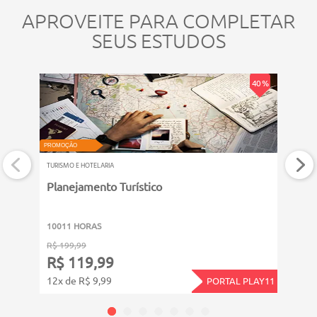
APROVEITE PARA COMPLETAR
SEUS ESTUDOS
40 %
PROMOÇÃO
PROMOÇ
TURISMO E HOTELARIA
TURISM
Planejamento Turístico
Qual
10011 HORAS
6011
R$ 199,99
R$ 14
R$ 119,99
R$ 
12x de R$ 9,99
12x d
PORTAL PLAY11