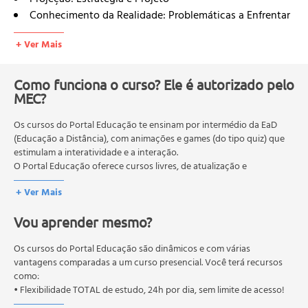
Conhecimento da Realidade: Problemáticas a Enfrentar
Aproximação dos Elementos do Projeto e os Esquemas
+ Ver Mais
Operacionais de Desenho
Metodologias de Gestão de Projetos
Planejamento Estratégico para a Excelência em Gestão
Como funciona o curso? Ele é autorizado pelo
de Projetos
MEC?
Estruturas Organizacionais Para Projetos
Os cursos do Portal Educação te ensinam por intermédio da EaD
O Perfil das Equipes que Trabalham na Gestão de
(Educação a Distância), com animações e games (do tipo quiz) que
Projetos
estimulam a interatividade e a interação.
Principais Tipos de Projetos Baseados no Produto do
O Portal Educação oferece cursos livres, de atualização e
Projeto
qualificação profissional. São destinados a proporcionar ao
+ Ver Mais
profissional conhecimentos que permitam o desenvolvimento de
Definição de Projetos Públicos e Privados e seus
novas competências e não exigem escolaridade anterior.
Objetivos
Vou aprender mesmo?
O MEC (Ministério da Educação), trata da política nacional de
Modelo da Pesquisa Científica
educação em geral, mas autoriza apenas cursos de graduação e
Modelo de Consultoria
pós-graduação. Os cursos técnicos e profissionalizantes são
Os cursos do Portal Educação são dinâmicos e com várias
Exemplos de Projetos
autorizados pelas Secretarias Estaduais de Educação.
vantagens comparadas a um curso presencial. Você terá recursos
como:
Pesquisa Aplicada
• Flexibilidade TOTAL de estudo, 24h por dia, sem limite de acesso!
Avaliação de Resultados