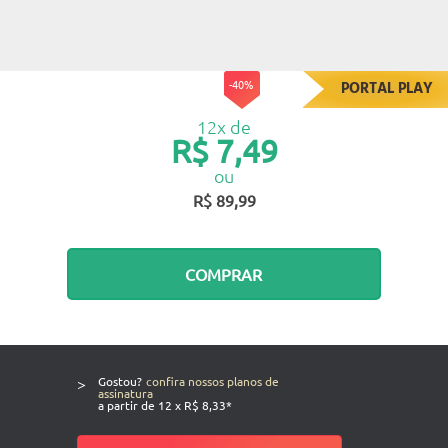
-40%
PORTAL PLAY
12x de
R$ 7,49
ou
R$ 89,99
COMPRAR
>
Gostou?
confira nossos planos de
assinatura
a partir de 12 x R$ 8,33*