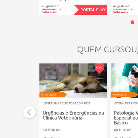
ou grátis em
ou grátis em
sua assinatura.
sua assinatura.
PORTAL PLAY
Saiba mais.
Saiba mais.
QUEM CURSOU
40 %
PROMOÇÃO
PROMOÇÃO
VETERINÁRIA E CUIDADOS COM PETS
VETERINÁRIA E C
Urgências e Emergências na
Patologia V
Clínica Veterinária
Especial pa
Básico
60 HORAS
40 HORAS
R$ 149,99
R$ 149,99