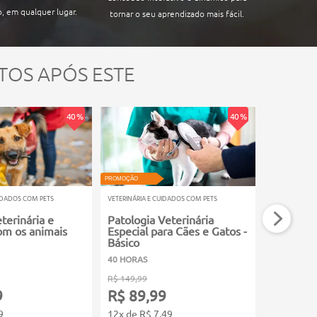
ária para animais de companhia
, em qualquer lugar.
tornar o seu aprendizado mais fácil.
TOS APÓS ESTE
40 %
40 %
PROMOÇÃO
PROMOÇÃO
UIDADOS COM PETS
VETERINÁRIA E CUIDADOS COM PETS
VETERINÁRIA E
terinária e
Patologia Veterinária
Zootecni
om os animais
Especial para Cães e Gatos -
Básico
40 HORAS
60 HORAS
R$ 149,99
R$ 149,99
9
R$ 89,99
R$ 89,
9
12x de R$ 7,49
12x de R$