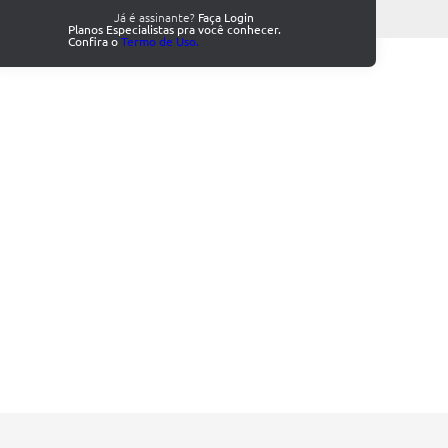
Já é assinante?
Faça Login
Planos Especialistas pra você conhecer.
Confira o
Termo de Uso.