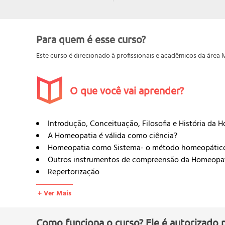
Para quem é esse curso?
Este curso é direcionado à profissionais e acadêmicos da área 
O que você vai aprender?
Introdução, Conceituação, Filosofia e História da 
A Homeopatia é válida como ciência?
Homeopatia como Sistema- o método homeopático
Outros instrumentos de compreensão da Homeopa
Repertorização
Matéria Médica Homeopática
+ Ver Mais
Conceituação, História e Filosofia Homeopática
Conceitos sobre a palavra Homeopatia e o Sistem
História da medicina e raízes doutrinárias
Como funciona o curso? Ele é autorizado 