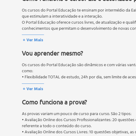
Historia da homeopatia
Os cursos do Portal Educação te ensinam por intermédio da Ea
Evolução do pensamento homeopático
que estimulam a interatividade e a interação.
Princípios Fundamentais da Homeopatia
O Portal Educação oferece cursos livres, de atualização e quali
Força ou Energia Vital
conhecimentos que permitam o desenvolvimento de novas comp
Características e propriedades da Energia Vital 
O MEC (Ministério da Educação), trata da política nacional de
+ Ver Mais
Vitalismo e Hahnemann
pós-graduação. Os cursos técnicos e profissionalizantes são au
A ação de altíssimas diluições
Vou aprender mesmo?
Vitalismo, Homeopatia e a Medicina Veterinária
Patogenesias ou Experimentações
Os cursos do Portal Educação são dinâmicos e com várias vant
Vix Medicatrix Naturae
como:
Princípios Fundamentais da Homeopatia, Força Vita
• Flexibilidade TOTAL de estudo, 24h por dia, sem limite de ace
Noxas
+ Ver Mais
Conceito de Doença
Doenças Agudas e Doenças crônicas
Como funciona a prova?
Sintomas e Modalidades
Noções de Cura
As provas variam um pouco de curso para curso. São 2 tipos:
• Avaliação Online dos Cursos Profissionalizantes: 20 questões 
Anamnese homeopática veterinária para sintomas
referente a todo o conteúdo do curso.
Noxas e Susceptibilidade
• Avaliação Online dos Cursos Livres: 10 questões objetivas, as 
Conceito de Doença: doenças agudas e crônicas