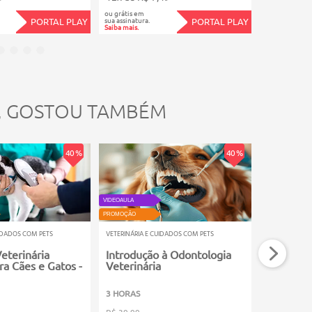
ou grátis em
ou grátis em
sua assinatura.
sua assinatura.
PORTAL PLAY
PORTAL PLAY
Saiba mais.
Saiba mais.
, GOSTOU TAMBÉM
40 %
40 %
VIDEOAULA
PROMOÇÃO
PROMOÇÃO
UIDADOS COM PETS
VETERINÁRIA E CUIDADOS COM PETS
VETERINÁRIA E
eterinária
Introdução à Odontologia
Endocrin
ra Cães e Gatos -
Veterinária
Pequeno
3 HORAS
80 HORAS
R$ 39,99
R$ 199,99