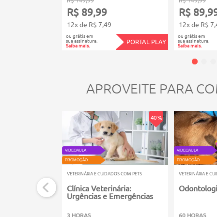
R$ 89,99
R$ 89,9
12x de R$ 7,49
12x de R$ 7,
ou grátis em
ou grátis em
sua assinatura.
sua assinatura.
PORTAL PLAY
Saiba mais.
Saiba mais.
APROVEITE PARA CO
40 %
VIDEOAULA
VIDEOAULA
PROMOÇÃO
PROMOÇÃO
VETERINÁRIA E CUIDADOS COM PETS
VETERINÁRIA E C
Clínica Veterinária:
Odontologi
Urgências e Emergências
3 HORAS
60 HORAS