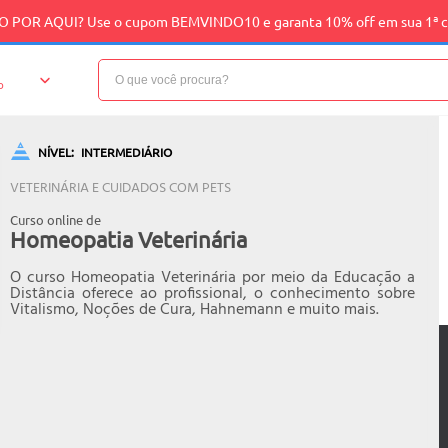
 POR AQUI? Use o cupom BEMVINDO10 e garanta 10% off em sua 1ª 
o
NÍVEL:
INTERMEDIÁRIO
VETERINÁRIA E CUIDADOS COM PETS
Curso online de
Homeopatia Veterinária
O curso Homeopatia Veterinária por meio da Educação a
Distância oferece ao profissional, o conhecimento sobre
Vitalismo, Noções de Cura, Hahnemann e muito mais.