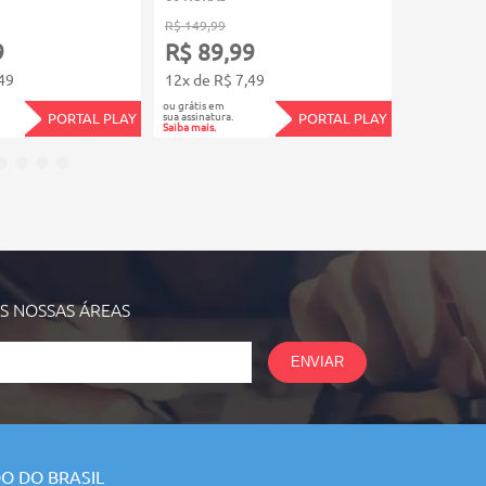
R$ 149,99
R$ 149,99
9
R$ 89,99
R$ 89,
49
12x de R$ 7,49
12x de R$
ou grátis em
ou grátis em
sua assinatura.
sua assinatura.
PORTAL PLAY
PORTAL PLAY
Saiba mais.
Saiba mais.
AS NOSSAS
ÁREAS
ENVIAR
O DO BRASIL