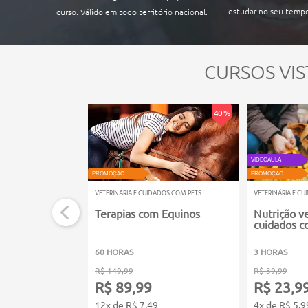
Propedêutica e tratamento em Homeopatia Veterin
estudar no seu tempo
curso. Válido em todo território nacional.
Alguns Casos Clínicos em Homeopatia Veterinária.
CURSOS VIS
40 %
VIDEOAULA
PROMOÇÃO
PROMOÇÃO
VETERINÁRIA E CUIDADOS COM PETS
VETERINÁRIA E C
Terapias com Equinos
Nutrição ve
cuidados c
60 HORAS
3 HORAS
R$ 149,99
R$ 39,99
R$ 89,99
R$ 23,9
12x de R$ 7,49
4x de R$ 5,9