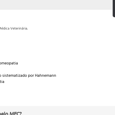
Médica Veterinária.
Homeopatia
 sistematizado por Hahnemann
tia
a Homeopático
pelo MEC?