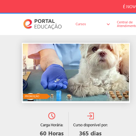
É NOVO
Central de
Cursos
Atendiment
PROMOÇÃO
Curso disponível por:
Carga Horária:
365
dias
60
Horas