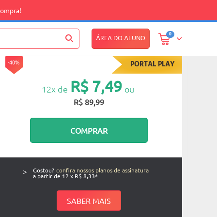
compra!
0
ÁREA DO ALUNO
-40%
PORTAL PLAY
R$ 7,49
12x de
ou
R$ 89,99
COMPRAR
>
Gostou?
confira nossos planos de assinatura
a partir de 12 x R$ 8,33*
SABER MAIS