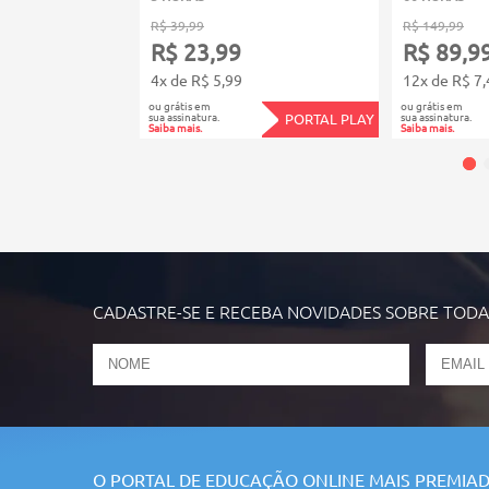
R$ 39,99
R$ 149,99
R$ 23,99
R$ 89,9
4x de R$ 5,99
12x de R$ 7,
ou grátis em
ou grátis em
sua assinatura.
sua assinatura.
PORTAL PLAY
Saiba mais.
Saiba mais.
CADASTRE-SE E RECEBA NOVIDADES SOBRE TOD
O PORTAL DE EDUCAÇÃO ONLINE MAIS PREMIAD