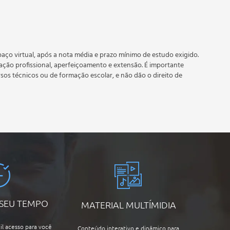
ou eventos de quadros infecciosos
 prazo estipulado no calendário do curso.
e recebimento do certificado digital do curso. Em caso de
do período do curso quantas vezes desejar. Os cursos gratuitos
aço virtual, após a nota média e prazo mínimo de estudo exigido.
tação profissional, aperfeiçoamento e extensão. É importante
alor Máximo
rsos técnicos ou de formação escolar, e não dão o direito de
 - relato do Dr. Bonninghausen, discípulo direto do Dr.
imais do ponto de vista emocional /mentais
o em Homeopatia Veterinária
ária
 SEU TEMPO
MATERIAL MULTÍMIDIA
il acesso para você
Conteúdo interativo e dinâmico para