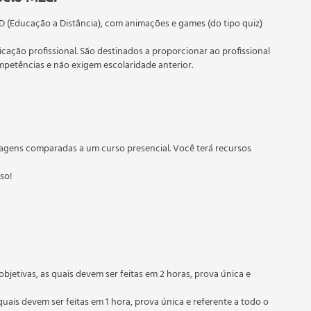
D (Educação a Distância), com animações e games (do tipo quiz)
ficação profissional. São destinados a proporcionar ao profissional
etências e não exigem escolaridade anterior.
segundo Hahnemann
 educação em geral, mas autoriza apenas cursos de graduação e
torizados pelas Secretarias Estaduais de Educação.
agens comparadas a um curso presencial. Você terá recursos
l, Vix medicatrix naturae e Experimentação
sso!
objetivas, as quais devem ser feitas em 2 horas, prova única e
 emocionais/mentais
quais devem ser feitas em 1 hora, prova única e referente a todo o