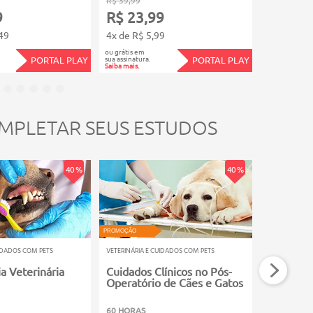
9
R$ 23,99
R$ 119
49
4x de R$ 5,99
12x de R$
ou grátis em
ou grátis em
sua assinatura.
sua assinatura.
PORTAL PLAY
PORTAL PLAY
Saiba mais.
Saiba mais.
MPLETAR SEUS ESTUDOS
40 %
40 %
PROMOÇÃO
PROMOÇÃO
UIDADOS COM PETS
VETERINÁRIA E CUIDADOS COM PETS
VETERINÁRIA E
a Veterinária
Cuidados Clínicos no Pós-
Microbiol
Operatório de Cães e Gatos
60 HORAS
60 HORAS