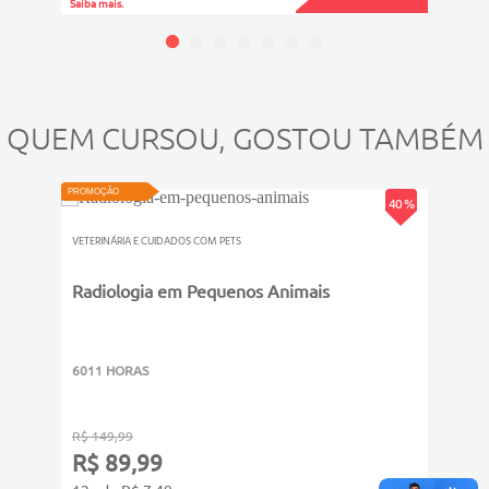
Saiba mais.
Saiba ma
Patologias do Sistema Urinário
Doenças Glomerulares
Doenças Túbulo-intersticiais.
QUEM CURSOU, GOSTOU TAMBÉM
PROMOÇÃO
PROMOÇ
40 %
VETERINÁRIA E CUIDADOS COM PETS
VETERI
Radiologia em Pequenos Animais
Bem-
6011 HORAS
8011
R$ 149,99
R$ 19
R$ 89,99
R$ 