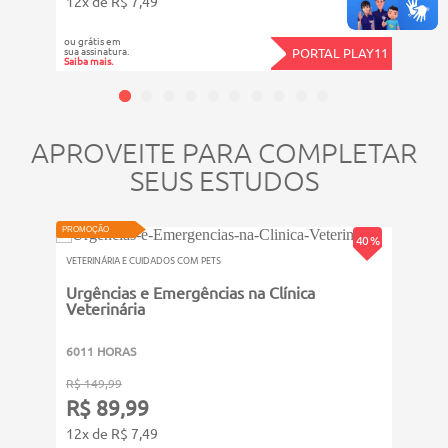
12x de R$ 7,49
12x d
ou grátis em
ou grát
sua assinatura.
sua assi
PORTAL PLAY11
Saiba mais.
Saiba ma
APROVEITE PARA COMPLETAR
SEUS ESTUDOS
PROMOÇÃO
PROMOÇ
40 %
VETERINÁRIA E CUIDADOS COM PETS
VETERI
Urgências e Emergências na Clínica
Intr
Veterinária
6011 HORAS
311 
R$ 149,99
R$ 89,99
R$ 39
12x de R$ 7,49
R$ 