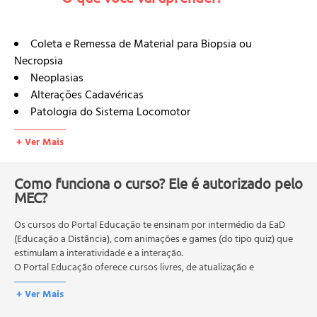
Coleta e Remessa de Material para Biopsia ou
Necropsia
Neoplasias
Alterações Cadavéricas
Patologia do Sistema Locomotor
Articulações
+ Ver Mais
Distúrbios do Sistema Circulatório
Músculos: Degenerações e Alterações
Doenças do Armazenamento
Como funciona o curso? Ele é autorizado pelo
MEC?
Patologia do Sistema Digestório
Verminoses
Os cursos do Portal Educação te ensinam por intermédio da EaD
Cinomose
(Educação a Distância), com animações e games (do tipo quiz) que
Parvovirose
estimulam a interatividade e a interação.
Colites
O Portal Educação oferece cursos livres, de atualização e
Hiperplasia nodular
qualificação profissional. São destinados a proporcionar ao
+ Ver Mais
profissional conhecimentos que permitam o desenvolvimento de
Pancreatite Crônica
novas competências e não exigem escolaridade anterior.
Hiperplasia nodular, Hidroperitônio, Hemoperitônio