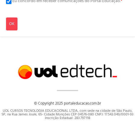
Eu concordo em receber comunicações do Portal Educação.
*
OK
© Copyright 2025 portaleducacao.com.br
UOL CURSOS TECNOLOGIA EDUCACIONAL LTDA, com sede na cidade de São Paulo,
SP, na Rua James Joule, 65- Cidade Monções CEP 04576-080 CNPJ: 17.543.049/0001-93
Inscrição Estadual: 283.797.118