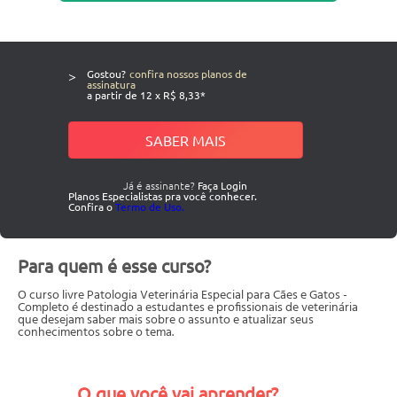
>
Gostou?
confira nossos planos de
assinatura
a partir de 12 x R$ 8,33*
SABER MAIS
Já é assinante?
Faça Login
Planos Especialistas pra você conhecer.
Confira o
Termo de Uso.
Para quem é esse curso?
O curso livre Patologia Veterinária Especial para Cães e Gatos -
Completo é destinado a estudantes e profissionais de veterinária
que desejam saber mais sobre o assunto e atualizar seus
conhecimentos sobre o tema.
O que você vai aprender?