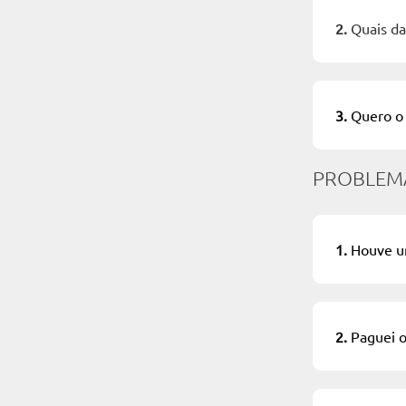
2.
Quais da
3.
Quero o 
PROBLEM
1.
Houve um
2.
Paguei o 