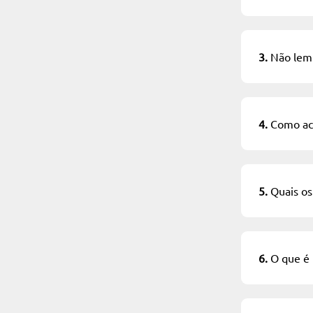
3.
Não lemb
4.
Como ace
5.
Quais os
6.
O que é