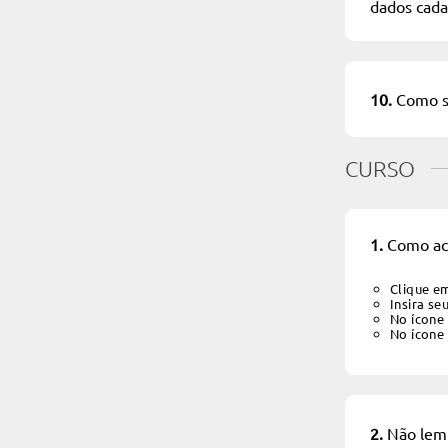
dados cada
10.
Como so
CURSO
1.
Como ace
Clique e
Insira se
No ícone
No ícone
2.
Não lemb